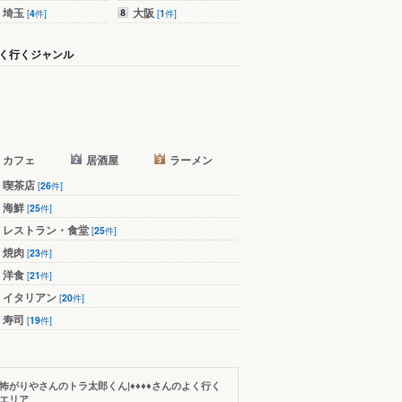
埼玉
大阪
[
4
件]
[
1
件]
く行くジャンル
カフェ
居酒屋
ラーメン
喫茶店
[
26
件]
海鮮
[
25
件]
レストラン・食堂
[
25
件]
焼肉
[
23
件]
洋食
[
21
件]
イタリアン
[
20
件]
寿司
[
19
件]
怖がりやさんのトラ太郎くん|♦♦♦♦さんのよく行く
エリア