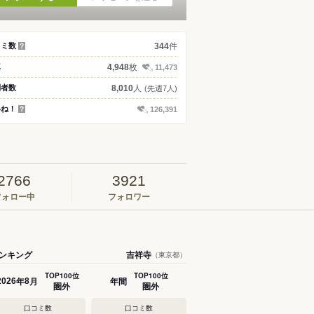
件
コミ数
344
？
枚
真
4,948
11,473
人
問者数
8,010
(先週7人)
いね！
126,391
？
2766
3921
フォロー中
フォロワー
ンキング
吉祥寺
（東京都）
TOP100位
TOP100位
年
月
年間
2026
8
圏外
圏外
口コミ数
口コミ数