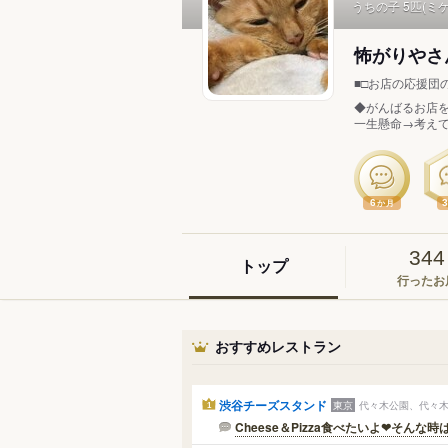
うちの子 5匹(ミ
怖がりやさん
■□お店の応援団
◆がんばるお店を
一生懸命→考えて
6
か月
344
トップ
行ったお
おすすめレストラン
渋谷チーズスタンド
東京
代々木公園、代々木
1
Cheese＆Pizza食べたいよ❤そんな時