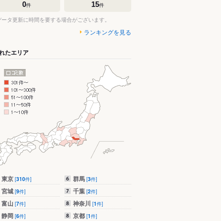
0
15
件
件
データ更新に時間を要する場合がございます。
ランキングを見る
れたエリア
東京
群馬
[
310
件]
[
3
件]
宮城
千葉
[
9
件]
[
2
件]
富山
神奈川
[
7
件]
[
1
件]
静岡
京都
[
6
件]
[
1
件]