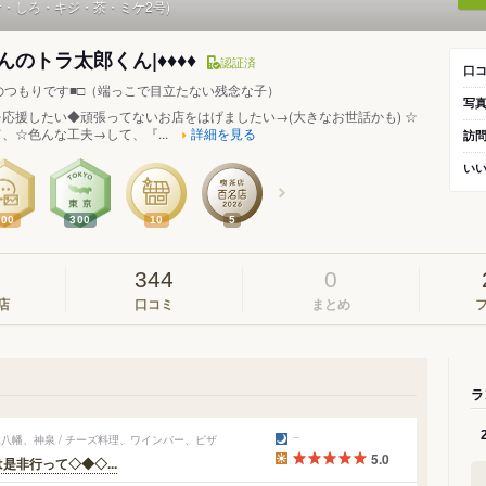
ケ・しろ・キジ・茶・ミケ2号)
のトラ太郎くん|♦♦♦♦
認証済
口
のつもりです■□（端っこで目立たない残念な子）
写
応援したい◆頑張ってないお店をはげましたい→(大きなお世話かも) ☆
、☆色んな工夫→して、『...
詳細を見る
訪
い
300
300
10
5
344
0
店
口コミ
まとめ
ラ
八幡、神泉 / チーズ料理、ワインバー、ピザ
5.0
は是非行って◇◆◇...