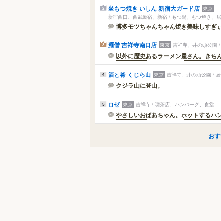
坐もつ焼き いしん 新宿大ガード店
東京
2
新宿西口、西武新宿、新宿 / もつ鍋、もつ焼き、
博多モツちゃんちゃん焼き美味しすぎぃー
麺僧 吉祥寺南口店
東京
吉祥寺、井の頭公園 
3
以外に歴史あるラーメン屋さん。きち
酒と肴 くじら山
東京
吉祥寺、井の頭公園 / 
4
クジラ山に登山。
ロゼ
東京
吉祥寺 / 喫茶店、ハンバーグ、食堂
5
やさしいおばあちゃん。ホットするハ
おす