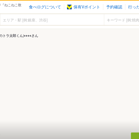
ジ『ねこねこ散
食べログについて
保有Vポイント
予約確認
行っ
トラ太郎くん|♦♦♦♦さん