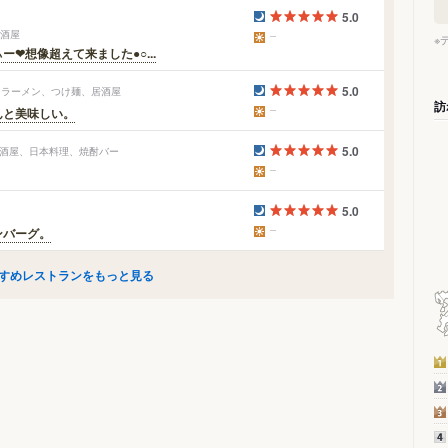
5.0
居酒屋
※
❤想像超えて来ました●○...
5.0
/ ラーメン、つけ麺、居酒屋
訪
んと美味しい。
5.0
居酒屋、日本料理、焼酎バー
5.0
ンバーグ。
すめレストランをもっと見る