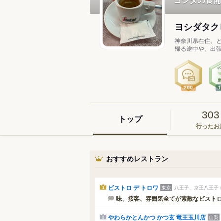
ヨシダタク
神奈川県在住。
帰る途中や、出張
200
303
トップ
行ったお
おすすめレストラン
ビストロ デ トロワ
東京
八王子、京王八王子 
1
味、接客、雰囲気全てが素敵なビスト
やわらかとんかつ かつ玄 竜王玉川店
山梨
2