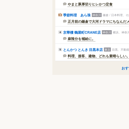
やまと豚厚切りヒレかつ定食
季節料理 あら珠
神奈川
鎌倉 / 日本料理、そ
3
正月前の鎌倉で大河ドラマにちなんだ
京華樓 鶴屋町CRANE店
神奈川
横浜、神奈川
4
麻辣分を補給に。
とんかつ とんき 目黒本店
東京
目黒、不動前 
5
料理、接客、建物、どれも素晴らしい
おす