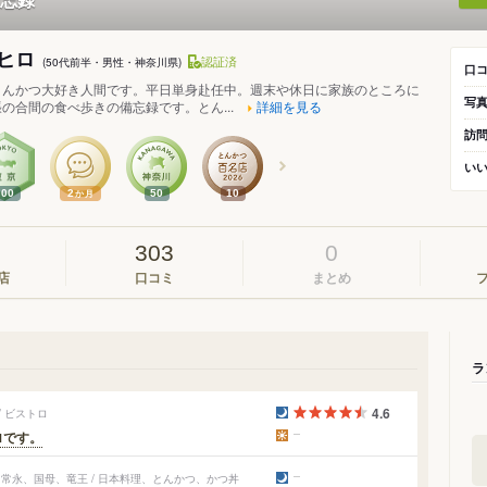
ヒロ
認証済
(50代前半・男性・神奈川県)
口
とんかつ大好き人間です。平日単身赴任中。週末や休日に家族のところに
写
の合間の食べ歩きの備忘録です。とん...
詳細を見る
訪
い
100
2
50
10
か月
303
0
店
口コミ
まとめ
ラ
4.6
/ ビストロ
ロです。
常永、国母、竜王 / 日本料理、とんかつ、かつ丼