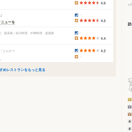
4.6
※
ば
4.5
メニューを
訪
、新高島 / 四川料理、中華料理、居酒屋
4.4
4.2
/ とんかつ
。
すめレストランをもっと見る