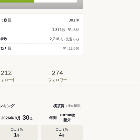
件
コミ数
303
？
枚
真
1,871
682
人
問者数
2,716
(先週7人)
いね！
12,040
？
212
274
フォロー中
フォロワー
ンキング
横須賀
（神奈川県）
TOP100位
30
年間
年
月
2026
8
位
圏外
口コミ数
口コミ数
1
4
件
件