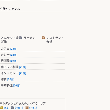
く行くジャンル
とんかつ・揚
ラーメン
レストラン・
げ物
食堂
カフェ
[
23
件]
カレー
[
23
件]
居酒屋
[
22
件]
南アジア料理
[
21
件]
インドカレー
[
21
件]
洋食
[
20
件]
中華料理
[
20
件]
ヨシダタクヒロさんのよく行くエリア
東京
神奈川
北海道