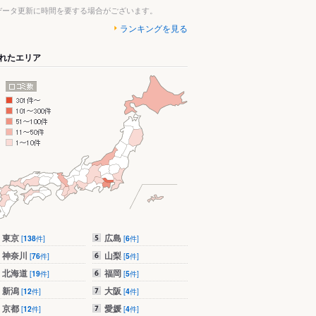
データ更新に時間を要する場合がございます。
ランキングを見る
れたエリア
東京
広島
[
138
件]
[
6
件]
神奈川
山梨
[
76
件]
[
5
件]
北海道
福岡
[
19
件]
[
5
件]
新潟
大阪
[
12
件]
[
4
件]
京都
愛媛
[
12
件]
[
4
件]