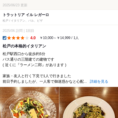
2025/06/23
更新
トラットリア イル レガーロ
松戸 / イタリアン、バル、ピザ
2025/06
訪問
|
1回目
4.0
￥10,000～￥14,999 / 1人
dinner
松戸の本格的イタリアン
松戸駅西口から徒歩約5分
バス通りの三階建ての建物です
( 近くに『ラーメン二郎』があります )
家族・友人と行く下見で1人で行きました
前日予約しましたが、一人客で御迷惑かなと心配...
詳細を見る