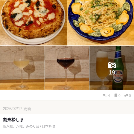
19
4
0
0
2026/02/17
更新
割烹松しま
新八柱、八柱、みのり台 / 日本料理