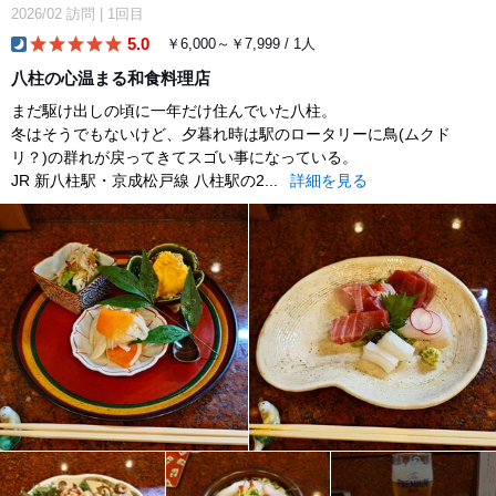
2026/02
訪問
|
1回目
5.0
￥6,000～￥7,999 / 1人
dinner
八柱の心温まる和食料理店
まだ駆け出しの頃に一年だけ住んでいた八柱。
冬はそうでもないけど、夕暮れ時は駅のロータリーに鳥(ムクド
リ？)の群れが戻ってきてスゴい事になっている。
JR 新八柱駅・京成松戸線 八柱駅の2...
詳細を見る