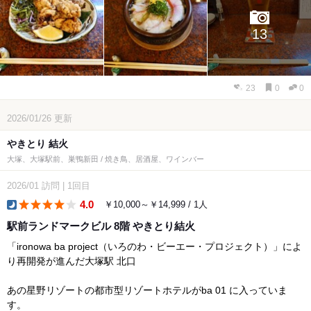
13
23
0
0
2026/01/26
更新
やきとり 結火
大塚、大塚駅前、巣鴨新田 / 焼き鳥、居酒屋、ワインバー
2026/01
訪問
|
1回目
4.0
￥10,000～￥14,999 / 1人
dinner
駅前ランドマークビル 8階 やきとり結火
「ironowa ba project（いろのわ・ビーエー・プロジェクト）」によ
り再開発が進んだ大塚駅 北口
あの星野リゾートの都市型リゾートホテルがba 01 に入っていま
す。