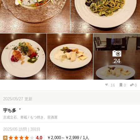
24
16
0
0
2025/05/27
更新
宇ち多゛
京成立石、青砥 / もつ焼き、居酒屋
2025/05
訪問
|
3回目
4.0
￥2,000～￥2,999 / 1人