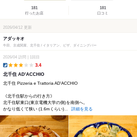
181
181
行ったお店
口コミ
2026/04/12
更新
アダッキオ
牛田、京成関屋、北千住 / イタリアン、ピザ、ダイニングバー
2026/04
訪問
|
1回目
3.4
dinner
北千住 AD'ACCHIO
北千住 Pizzeria e Trattoria AD'ACCHIO
《北千住駅からの行き方》
北千住駅東口(東京電機大学の側)を南側へ。
かなり低くて狭い (1.6mくらい)...
詳細を見る