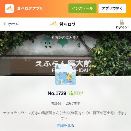
インストール
アプリで開く
ホーム
ログイン
看護師の飲み歩き
No.1729
認証済
看護師
20代前半
ナチュラルワイン好きの看護師さん:) 渋谷(神泉)を中心に新宿や恵比寿に行きま
す:) ...
詳細を見る