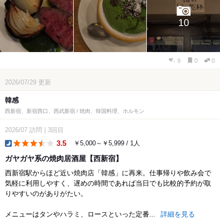
10
9
0
0
2026/07/29
更新
韓感
西新宿、新宿西口、西武新宿 / 焼肉、韓国料理、ホルモン
2026/07
訪問
|
3回目
3.5
￥5,000～￥5,999 / 1人
dinner
ガヤガヤ系の焼肉居酒屋【西新宿】
西新宿駅からほど近い焼肉店「韓感」に再来。仕事帰りや飲み会で
気軽に利用しやすく、遅めの時間であれば当日でも比較的予約が取
りやすいのがありがたい。
メニューはタンやハラミ、ロースといった定番...
詳細を見る