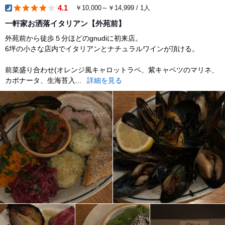
4.1
￥10,000～￥14,999 / 1人
dinner
一軒家お洒落イタリアン【外苑前】
外苑前から徒歩５分ほどのgnudiに初来店。
6坪の小さな店内でイタリアンとナチュラルワインが頂ける。
前菜盛り合わせ(オレンジ風キャロットラペ、紫キャベツのマリネ、
カポナータ、生海苔入...
詳細を見る