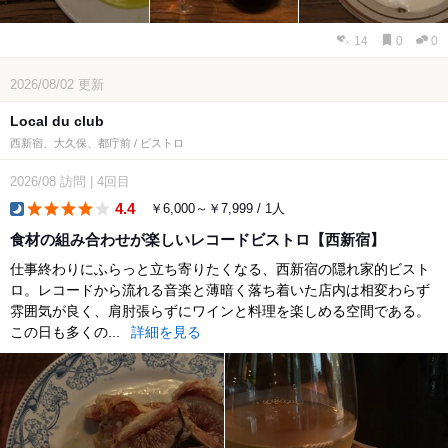
14
0
0
2026/08/02
更新
Local du club
西新宿、大久保、都庁前 / ビストロ
2026/08
訪問
|
4回目
4.4
￥6,000～￥7,999 / 1人
dinner
食材の組み合わせが楽しいレコードビストロ【西新宿】
仕事終わりにふらっと立ち寄りたくなる、西新宿の隠れ家的ビスト
ロ。レコードから流れる音楽と薄暗く落ち着いた店内は相変わらず
雰囲気が良く、肩肘張らずにワインと料理を楽しめる空間である。
この日も多くの...
詳細を見る