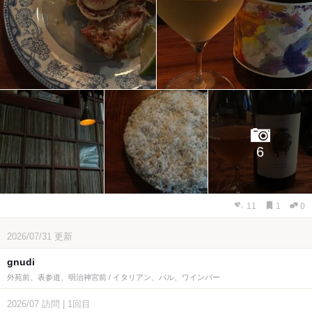
6
11
1
0
2026/07/31
更新
gnudi
外苑前、表参道、明治神宮前 / イタリアン、バル、ワインバー
2026/07
訪問
|
1回目