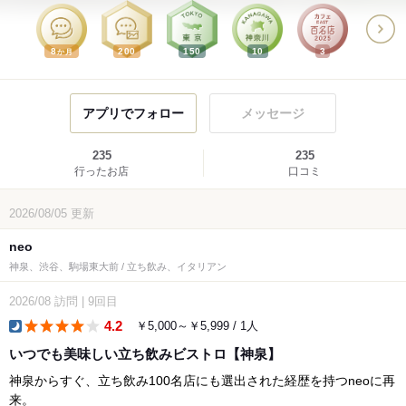
8
200
150
10
3
か月
アプリでフォロー
メッセージ
235
235
行ったお店
口コミ
2026/08/05
更新
neo
神泉、渋谷、駒場東大前 / 立ち飲み、イタリアン
2026/08
訪問
|
9回目
4.2
￥5,000～￥5,999 / 1人
dinner
いつでも美味しい立ち飲みビストロ【神泉】
神泉からすぐ、立ち飲み100名店にも選出された経歴を持つneoに再
来。