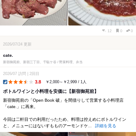
12
0
0
2026/07/24
更新
cate.
新宿御苑前、新宿三丁目、千駄ケ谷 / 野菜料理、弁当
2026/07
訪問
|
2回目
3.8
￥2,000～￥2,999 / 1人
dinner
ボトルワインと小料理を安価に【新宿御苑前】
新宿御苑前の「Open Book 破」を間借りして営業する小料理店
「cate.」に再来。
今回は二軒目での利用だったため、料理は控えめにボトルワイン
と、メニューにはないすもものアーモンドケ...
詳細を見る