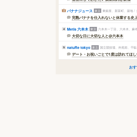
バナナジュース
東京
東銀座、新富町、築地 /
3
完熟バナナを仕入れないと休業する史
Metis 六本木
東京
六本木一丁目、六本木、麻布
4
大切な日に大切な人と@六本木
natuRe tokyo
東京
国立競技場、外苑前、千駄
5
デート・お祝いごとで1度は訪れてほ
おす