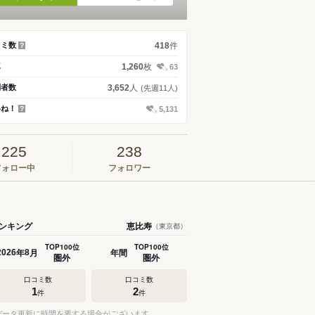
件
コミ数
418
？
枚
真
1,260
63
人
問者数
3,652
(先週11人)
いね！
5,131
？
225
238
フォロー中
フォロワー
ンキング
恵比寿
（東京都）
TOP100位
TOP100位
年
月
年間
2026
8
圏外
圏外
口コミ数
口コミ数
1
2
件
件
データ更新に時間を要する場合がございます。