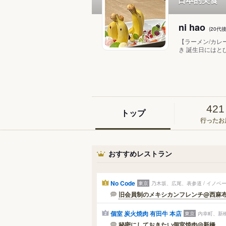
ni hao
(20代
【ラーメン/カレー
き 誕生日にはと
421
トップ
行ったお
おすすめレストラン
No Code
東京
乃木坂、広尾、表参道 / イノ
1
旧会員制のメキシカンフレンチ@西麻
個室 炭火焼肉 有田牛 本店
東京
内幸町、新橋
2
秘密にしておきたい個室焼肉@新橋