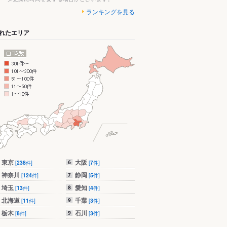
ランキングを見る
れたエリア
東京
大阪
[
238
件]
[
7
件]
神奈川
静岡
[
124
件]
[
5
件]
埼玉
愛知
[
13
件]
[
4
件]
北海道
千葉
[
11
件]
[
3
件]
栃木
石川
[
8
件]
[
3
件]