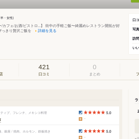
後半・女性)
口
/カフェ/お酒/ビストロ...】 街中の手軽ご飯〜綺麗めレストラン開拓が好
写
びっきり贅沢ご飯を
詳細を見る
訪
い
421
0
店
口コミ
まとめ
ラ
5.0
ベーティブ、フレンチ、メキシコ料理
布
5.0
、銀座 / 焼肉、ホルモン、鉄板焼き
※