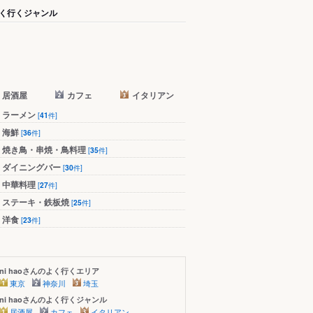
く行くジャンル
居酒屋
カフェ
イタリアン
ラーメン
[
41
件]
海鮮
[
36
件]
焼き鳥・串焼・鳥料理
[
35
件]
ダイニングバー
[
30
件]
中華料理
[
27
件]
ステーキ・鉄板焼
[
25
件]
洋食
[
23
件]
ni haoさんのよく行くエリア
東京
神奈川
埼玉
ni haoさんのよく行くジャンル
居酒屋
カフェ
イタリアン