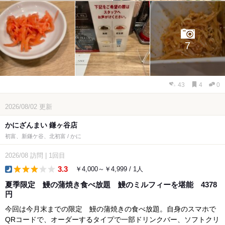
7
43
4
0
2026/08/02
更新
かにざんまい 鎌ヶ谷店
初富、新鎌ケ谷、北初富 / かに
2026/08
訪問
|
1回目
3.3
￥4,000～￥4,999 / 1人
dinner
夏季限定 鰻の蒲焼き食べ放題 鰻のミルフィーを堪能 4378
円
今回は今月末までの限定 鰻の蒲焼きの食べ放題。自身のスマホで
QRコードで、オーダーするタイプで一部ドリンクバー、ソフトクリ