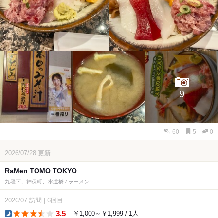
9
60
5
0
2026/07/28
更新
RaMen TOMO TOKYO
九段下、神保町、水道橋 / ラーメン
2026/07
訪問
|
6回目
3.5
￥1,000～￥1,999 / 1人