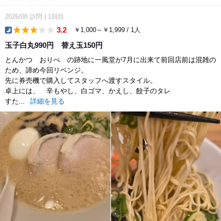
2026/08
訪問
|
1回目
3.2
￥1,000～￥1,999 / 1人
dinner
玉子白丸990円 替え玉150円
とんかつ おりべ の跡地に一風堂が7月に出来て前回店前は混雑の
ため、諦め今回リベンジ。
先に券売機で購入してスタッフへ渡すスタイル。
卓上には、 辛もやし、白ゴマ、かえし、餃子のタレ
すた...
詳細を見る