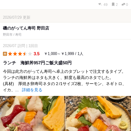
49
2
0
2026/07/29
更新
磯のがってん寿司 野田店
野田市 / 寿司
2026/07
訪問
|
1回目
3.5
￥1,000～￥1,999 / 1人
lunch
ランチ 海鮮丼957円ご飯大盛50円
今回は此方のがってん寿司へ卓上のタブレットで注文するタイプ。
ランチの海鮮丼はネタも大きく、鮮度も最高のネタでした。
(具材) 厚焼き卵寿司ネタの２/1サイズ2枚、サーモン、ネギトロ、
イカ、...
詳細を見る