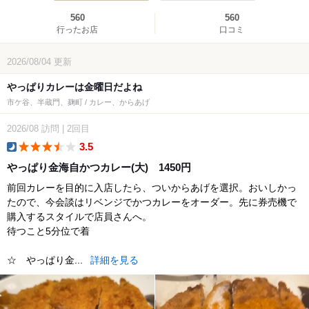
560
560
行ったお店
口コミ
2026/08/04
更新
やっぱりカレーは金曜日だよね
市ケ谷、半蔵門、麹町 / カレー、からあげ
2026/08
訪問
|
2回目
3.5
dinner
やっぱり金海自かつカレー(大) 1450円
前回カレーを目的に入店したら、ついからあげを選択。おいしかっ
たので、今会談はリベンジでかつカレーをオーダー。先に券売機で
購入するスタイルで店員さんへ。
待つこと5分位で着
☆ やっぱり金...
詳細を見る