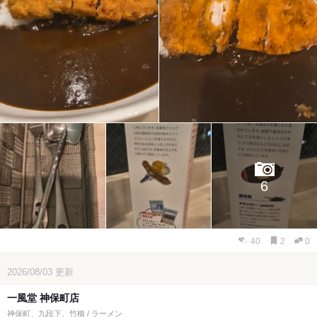
6
40
2
0
2026/08/03
更新
一風堂 神保町店
神保町、九段下、竹橋 / ラーメン