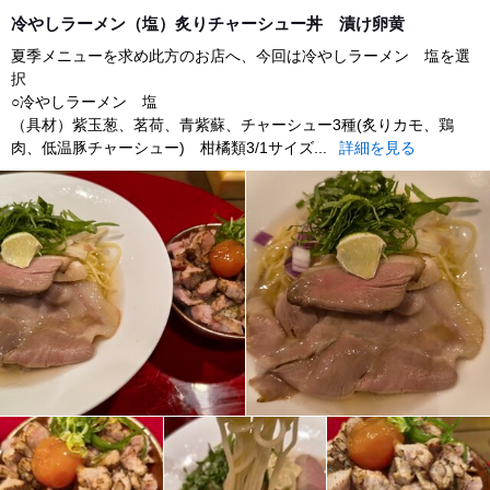
dinner
冷やしラーメン（塩）炙りチャーシュー丼 漬け卵黄
夏季メニューを求め此方のお店へ、今回は冷やしラーメン 塩を選
択
○冷やしラーメン 塩
（具材）紫玉葱、茗荷、青紫蘇、チャーシュー3種(炙りカモ、鶏
肉、低温豚チャーシュー) 柑橘類3/1サイズ...
詳細を見る