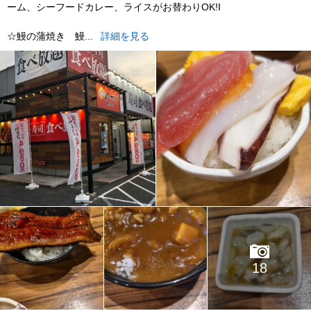
ーム、シーフードカレー、ライスがお替わりOK!I
☆鰻の蒲焼き 鰻...
詳細を見る
18