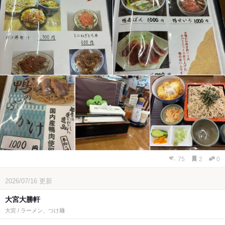
75
2
0
2026/07/16
更新
大宮大勝軒
大宮 / ラーメン、つけ麺