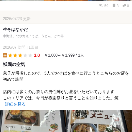
59
3
0
2026/07/23
更新
生そばなかだ
水海道、北水海道 / そば、うどん、かつ丼
2026/07
訪問
|
1回目
3.0
￥1,000～￥1,999 / 1人
lunch
祇園の空気
息子が帰省したので、3人でおそばを食べに行こうとこちらのお店を
初めて訪問
店内には多くのお祭りの男性陣がお昼をいただいております
このエリアでは、今日が祇園祭りと言うことを知りました。筑...
詳細を見る