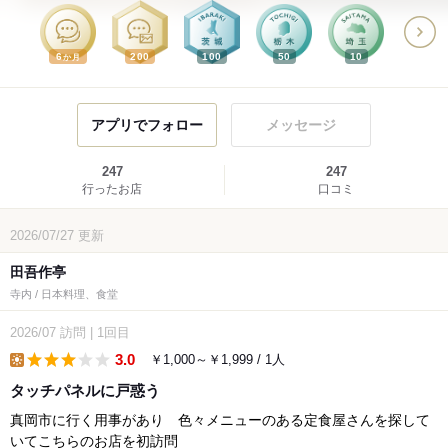
6
200
100
50
10
か月
アプリでフォロー
メッセージ
247
247
行ったお店
口コミ
2026/07/27
更新
田吾作亭
寺内 / 日本料理、食堂
2026/07
訪問
|
1回目
3.0
￥1,000～￥1,999 / 1人
lunch
タッチパネルに戸惑う
真岡市に行く用事があり 色々メニューのある定食屋さんを探して
いてこちらのお店を初訪問