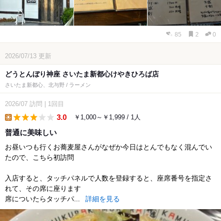
85
2
0
2026/07/13
更新
どうとんぼり神座 さいたま新都心けやきひろば店
さいたま新都心、北与野 / ラーメン
2026/07
訪問
|
1回目
3.0
￥1,000～￥1,999 / 1人
lunch
普通に美味しい
お昼いつも行くお蕎麦屋さんがなぜか今日はとんでもなく混んでい
たので、こちら初訪問
入店すると、タッチパネルで人数を登録すると、座席番号を指定さ
れて、その席に座ります
席についたらタッチパ...
詳細を見る