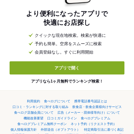
より便利になったアプリで
快適にお店探し
クイックな現在地検索。検索が快適に
予約も簡単。空席をスムーズに検索
会員登録なし。すぐに利用開始
アプリで開く
アプリなら1ヶ月無料でランキング検索！
利用規約
食べログについて
携帯電話番号認証とは
口コミ・ランキングに対する取り組み
飲食店・飲食企業様向けサービス
食べログ店舗会員について
広告（メーカー・団体様等向け）について
機能改善要望
口コミガイドライン
食べログプレミアム
食べログプレミアム無料クーポン
ネット予約（リクエスト予約）
個人情報保護方針
外部送信（オプトアウト）
特定商取引法に基づく表記