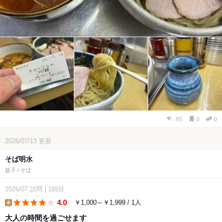
85
0
0
2026/07/13
更新
そば明水
益子 / そば
2026/07
訪問
|
1回目
4.0
￥1,000～￥1,999 / 1人
lunch
大人の時間を過ごせます