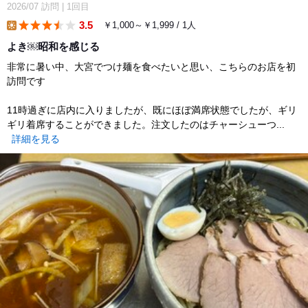
2026/07
訪問
|
1回目
3.5
￥1,000～￥1,999 / 1人
lunch
よき￼昭和を感じる
非常に暑い中、大宮でつけ麺を食べたいと思い、こちらのお店を初
訪問です
11時過ぎに店内に入りましたが、既にほぼ満席状態でしたが、ギリ
ギリ着席することができました。注文したのはチャーシューつ...
詳細を見る