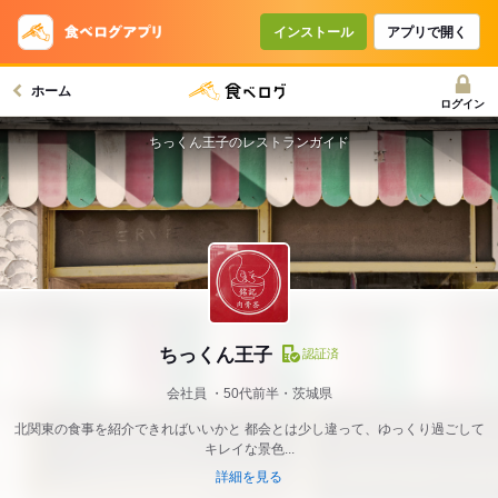
インストール
アプリで開く
ホーム
ログイン
ちっくん王子のレストランガイド
ちっくん王子
認証済
会社員
50代前半・茨城県
北関東の食事を紹介できればいいかと 都会とは少し違って、ゆっくり過ごして
キレイな景色...
詳細を見る