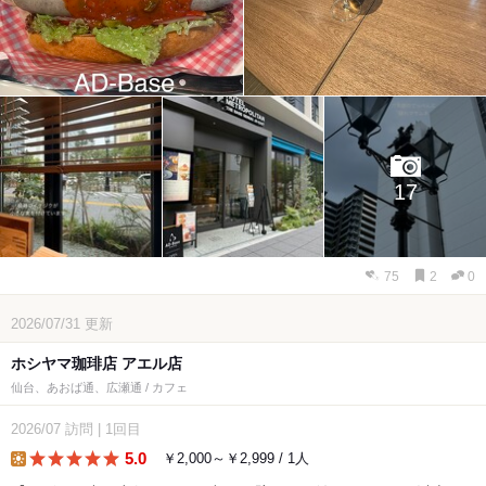
17
75
2
0
2026/07/31
更新
ホシヤマ珈琲店 アエル店
仙台、あおば通、広瀬通 / カフェ
2026/07
訪問
|
1回目
5.0
￥2,000～￥2,999 / 1人
lunch