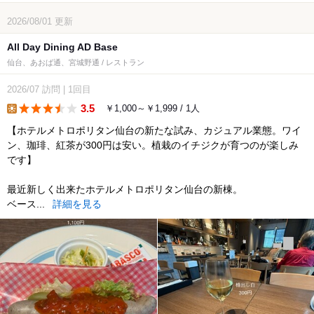
2026/08/01
更新
All Day Dining AD Base
仙台、あおば通、宮城野通 / レストラン
2026/07
訪問
|
1回目
3.5
￥1,000～￥1,999 / 1人
lunch
【ホテルメトロポリタン仙台の新たな試み、カジュアル業態。ワイ
ン、珈琲、紅茶が300円は安い。植栽のイチジクが育つのが楽しみ
です】
最近新しく出来たホテルメトロポリタン仙台の新棟。
ベース...
詳細を見る