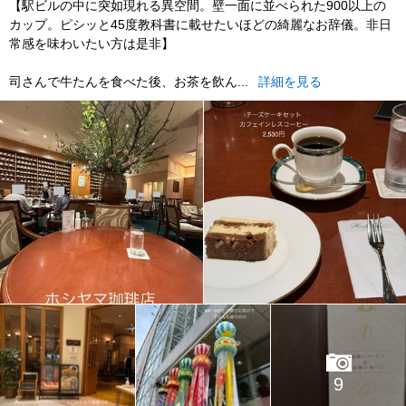
【駅ビルの中に突如現れる異空間。壁一面に並べられた900以上の
カップ。ピシッと45度教科書に載せたいほどの綺麗なお辞儀。非日
常感を味わいたい方は是非】
司さんで牛たんを食べた後、お茶を飲ん...
詳細を見る
9