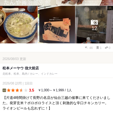
12
46
1
0
2026/08/03
更新
松本メーヤウ 信大前店
北松本、松本、島内 / カレー、インドカレー
2026/08
訪問
|
1回目
3.5
￥1,000～￥1,999 / 1人
etc
【片道4時間掛けて長野の名店が仙台三越の催事に来てくださいまし
た。発芽玄米？ポロポロライスと頂く刺激的な辛口チキンカリー。
ライオンビールも忘れずに！】