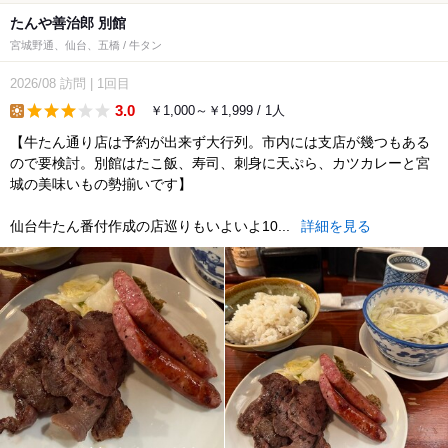
たんや善治郎 別館
宮城野通、仙台、五橋 / 牛タン
2026/08
訪問
|
1回目
3.0
￥1,000～￥1,999 / 1人
lunch
【牛たん通り店は予約が出来ず大行列。市内には支店が幾つもある
ので要検討。別館はたこ飯、寿司、刺身に天ぷら、カツカレーと宮
城の美味いもの勢揃いです】
仙台牛たん番付作成の店巡りもいよいよ10...
詳細を見る