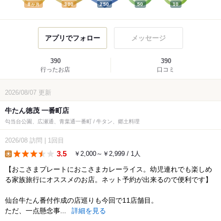
8
300
250
50
10
か月
アプリでフォロー
メッセージ
390
390
行ったお店
口コミ
2026/08/07
更新
牛たん徳茂 一番町店
勾当台公園、広瀬通、青葉通一番町 / 牛タン、郷土料理
2026/08
訪問
|
1回目
3.5
￥2,000～￥2,999 / 1人
lunch
【おこさまプレートにおこさまカレーライス。幼児連れでも楽しめ
る家族旅行にオススメのお店。ネット予約が出来るので便利です】
仙台牛たん番付作成の店巡りも今回で11店舗目。
ただ、一点懸念事...
詳細を見る