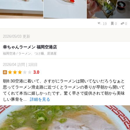
6
19
0
0
2026/05/03
更新
幸ちゃんラーメン 福岡空港店
福岡空港 / ラーメン、つけ麺、居酒屋
2026/04
訪問
|
1回目
3.0
lunch
朝8:30空港に着いて、さすがにラーメンは開いてないだろうなぁと
思ってラーメン滑走路に近づくとラーメンの香りが早朝から開いて
てくれて本当に嬉しかったです。驚く早さで提供されて朝から美味
しい豚骨を...
詳細を見る