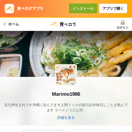
インストール
アプリで開く
ホーム
ログイン
まもりんログ
Marimo1986
北九州生まれです沖縄に住んでます人間ドックの前日以外毎日しこたま飲んで
ます ラーメンうどん沖...
詳細を見る