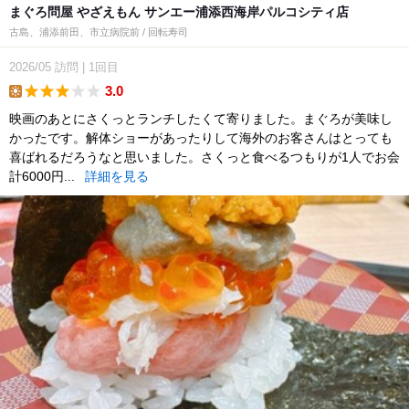
まぐろ問屋 やざえもん サンエー浦添西海岸パルコシティ店
古島、浦添前田、市立病院前 / 回転寿司
2026/05
訪問
|
1回目
3.0
lunch
映画のあとにさくっとランチしたくて寄りました。まぐろが美味し
かったです。解体ショーがあったりして海外のお客さんはとっても
喜ばれるだろうなと思いました。さくっと食べるつもりが1人でお会
計6000円...
詳細を見る