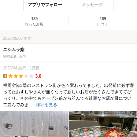
アプリでフォロー
メッセージ
189
189
行ったお店
口コミ
2026/05/03
更新
ニシムラ鮨
福岡空港 / 寿司
2026/04
訪問
|
1回目
3.0
lunch
福岡空港3階のレストラン街が色々変わってました。出発前に必ず寄
ってたおすしやさんが無くなって新しいお店がたくさんできててび
っくり。その中でもオープン前から並んでる綺麗なお店が目につい
て並んでみま...
詳細を見る