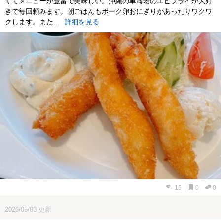
くてメニューが豊富で美味しい。沖縄の車海老のエビフライが大好
きで毎回頼みます。朝ごはんもポーク卵おにぎりがあったりワクワ
クします。また...
詳細を見る
15
0
0
2026/05/03
更新