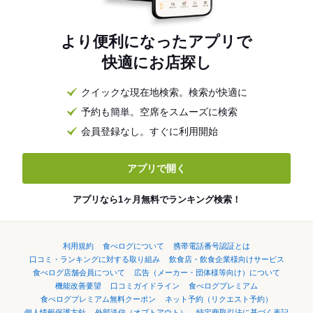
より便利になったアプリで
快適にお店探し
クイックな現在地検索。検索が快適に
予約も簡単。空席をスムーズに検索
会員登録なし。すぐに利用開始
アプリで開く
アプリなら1ヶ月無料でランキング検索！
利用規約
食べログについて
携帯電話番号認証とは
口コミ・ランキングに対する取り組み
飲食店・飲食企業様向けサービス
食べログ店舗会員について
広告（メーカー・団体様等向け）について
機能改善要望
口コミガイドライン
食べログプレミアム
食べログプレミアム無料クーポン
ネット予約（リクエスト予約）
個人情報保護方針
外部送信（オプトアウト）
特定商取引法に基づく表記