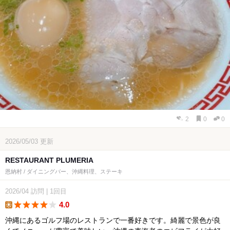
2
0
0
2026/05/03
更新
RESTAURANT PLUMERIA
恩納村 / ダイニングバー、沖縄料理、ステーキ
2026/04
訪問
|
1回目
4.0
lunch
沖縄にあるゴルフ場のレストランで一番好きです。綺麗で景色が良