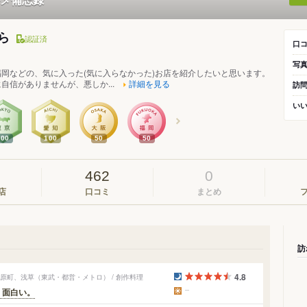
ふら
認証済
口
写
岡などの、気に入った(気に入らなかった)お店を紹介したいと思います。
自信がありませんが、悪しか...
詳細を見る
訪
い
100
100
50
50
462
0
店
口コミ
まとめ
訪
4.8
原町、浅草（東武・都営・メトロ） / 創作料理
、面白い。