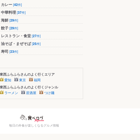
カレー
[
42
件]
中華料理
[
37
件]
海鮮
[
29
件]
餃子
[
29
件]
レストラン・食堂
[
27
件]
油そば・まぜそば
[
25
件]
寿司
[
23
件]
東西ふらふらさんのよく行くエリア
愛知
東京
福岡
東西ふらふらさんのよく行くジャンル
ラーメン
居酒屋
つけ麺
毎日の外食が楽しくなるグルメ情報