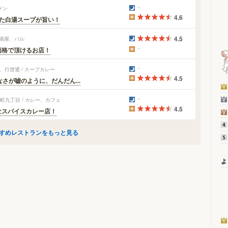
メン
4.6
た白湯スープが旨い！
4.5
居酒屋、バル
価格で頂けるお店！
行啓通 / スープカレー
4.5
さが嘘のように、だんだん...
九丁目 / カレー、カフェ
4.5
なスパイスカレー店！
すめレストランをもっと見る
よ