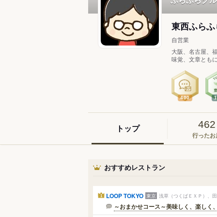
東西ふら
自営業
大阪、名古屋、福
味覚、文章ともに
400
462
トップ
行ったお
おすすめレストラン
LOOP TOKYO
東京
浅草（つくばＥＸＰ）、田
1
～おまかせコース～美味しく、楽しく