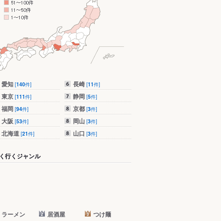
愛知
長崎
[
140
件]
[
11
件]
東京
静岡
[
111
件]
[
5
件]
福岡
京都
[
94
件]
[
3
件]
大阪
岡山
[
53
件]
[
3
件]
北海道
山口
[
21
件]
[
3
件]
く行くジャンル
ラーメン
居酒屋
つけ麺