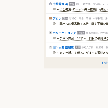
中華蕎麦 葛
大阪
本町、西大橋、四ツ橋 / ラー
2
～出し蕎麦+ローポー丼～鰹出汁が効い
アロン
愛知
新栄町、高岳、千種 / 中華料理、
3
中華バルの最高峰！本格中華を手頃な
カリーヤ！コング
北海道
静修学園前、幌平橋、
4
～チキン野菜 30辛～一口目の物足りな
旧ヤム邸 空堀店
大阪
谷町六丁目、松屋町、谷町
5
～カレー膳、３種あいがけ～１番好き
おす