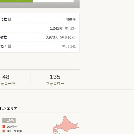
件
コミ数
460
？
枚
真
1,241
134
人
問者数
3,973
(先週10人)
いね！
5,141
？
48
135
フォロー中
フォロワー
れたエリア