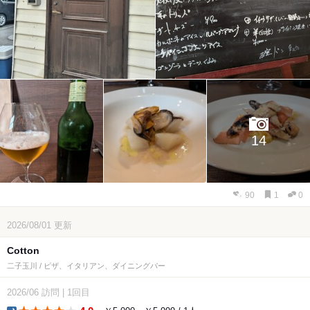
14
90
1
0
2026/08/01
更新
Cotton
二子玉川 / ピザ、イタリアン、ダイニングバー
2026/06
訪問
|
1回目