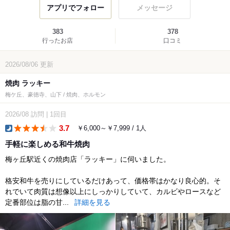
アプリでフォロー
メッセージ
383
378
行ったお店
口コミ
2026/08/06
更新
焼肉 ラッキー
梅ケ丘、豪徳寺、山下 / 焼肉、ホルモン
2026/08
訪問
|
1回目
3.7
￥6,000～￥7,999 / 1人
dinner
手軽に楽しめる和牛焼肉
梅ヶ丘駅近くの焼肉店「ラッキー」に伺いました。
格安和牛を売りにしているだけあって、価格帯はかなり良心的。そ
れでいて肉質は想像以上にしっかりしていて、カルビやロースなど
定番部位は脂の甘...
詳細を見る