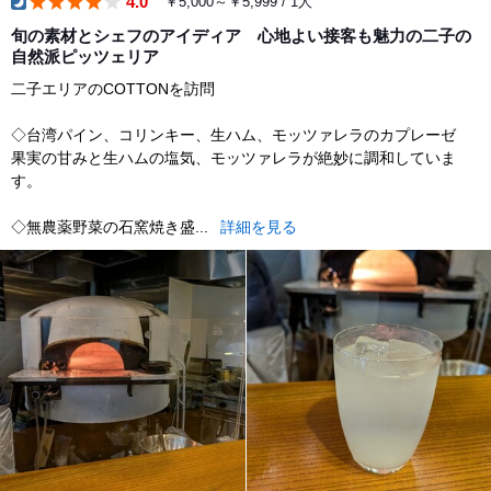
4.0
￥5,000～￥5,999 / 1人
dinner
旬の素材とシェフのアイディア 心地よい接客も魅力の二子の
自然派ピッツェリア
二子エリアのCOTTONを訪問
◇台湾パイン、コリンキー、生ハム、モッツァレラのカプレーゼ
果実の甘みと生ハムの塩気、モッツァレラが絶妙に調和していま
す。
◇無農薬野菜の石窯焼き盛...
詳細を見る