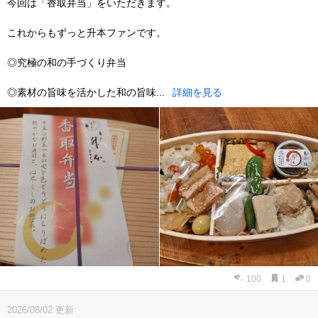
今回は「香取弁当」をいただきます。
これからもずっと升本ファンです。
◎究極の和の手づくり弁当
◎素材の旨味を活かした和の旨味...
詳細を見る
100
1
0
2026/08/02
更新