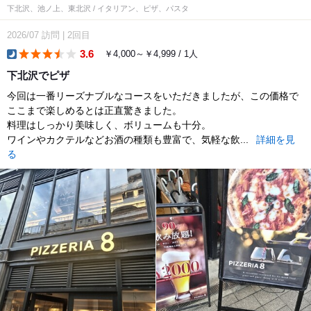
下北沢、池ノ上、東北沢 / イタリアン、ピザ、パスタ
2026/07
訪問
|
2回目
3.6
￥4,000～￥4,999 / 1人
dinner
下北沢でピザ
今回は一番リーズナブルなコースをいただきましたが、この価格で
ここまで楽しめるとは正直驚きました。
料理はしっかり美味しく、ボリュームも十分。
ワインやカクテルなどお酒の種類も豊富で、気軽な飲...
詳細を見
る