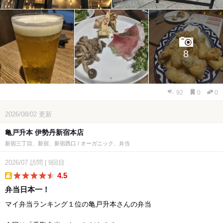
8
92
0
0
2026/08/02
更新
亀戸升本 伊勢丹新宿本店
新宿三丁目、新宿、新宿西口 / オーガニック、弁当
2026/07
訪問
|
9回目
4.5
takeout
弁当日本一！
マイ弁当ランキング１位の亀戸升本さんの弁当