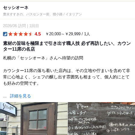
セッシオーネ
豊水すすきの、バスセンター前、狸小路 / イタリアン
2026/06
訪問
|
1回目
4.5
￥20,000～￥29,999 / 1人
dinner
素材の旨味を極限まで引き出す職人技 必ず再訪したい、カウン
ター11席の名店
​札幌の「セッシオーネ」さんへ待望の訪問
カウンター11席の落ち着いた店内は、その立地や佇まいを含めて非
常に心地よく、シェフの醸し出す雰囲気も相まって、個人的にとて
も好みの空間です。
...
詳細を見る