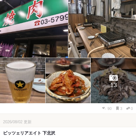
13
90
3
0
2026/08/02
更新
ピッツェリアエイト 下北沢