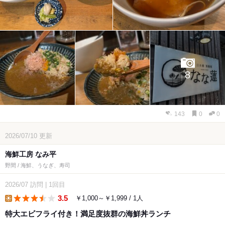
8
143
0
0
2026/07/10
更新
海鮮工房 なみ平
野間 / 海鮮、うなぎ、寿司
2026/07
訪問
|
1回目
3.5
￥1,000～￥1,999 / 1人
lunch
特大エビフライ付き！満足度抜群の海鮮丼ランチ