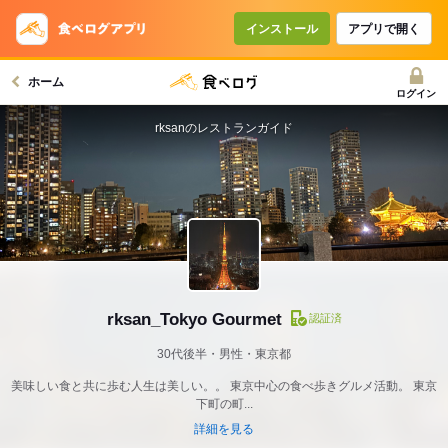
インストール
アプリで開く
ホーム
ログイン
rksanのレストランガイド
rksan_Tokyo Gourmet
認証済
30代後半・男性・東京都
美味しい食と共に歩む人生は美しい。。 東京中心の食べ歩きグルメ活動。 東京
下町の町...
詳細を見る