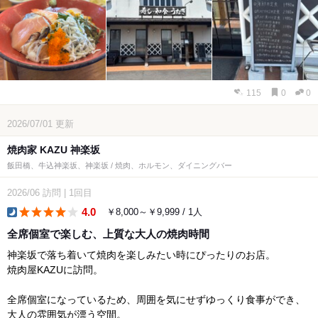
115
0
0
2026/07/01
更新
焼肉家 KAZU 神楽坂
飯田橋、牛込神楽坂、神楽坂 / 焼肉、ホルモン、ダイニングバー
2026/06
訪問
|
1回目
4.0
￥8,000～￥9,999 / 1人
dinner
全席個室で楽しむ、上質な大人の焼肉時間
神楽坂で落ち着いて焼肉を楽しみたい時にぴったりのお店。
焼肉屋KAZUに訪問。
全席個室になっているため、周囲を気にせずゆっくり食事ができ、
大人の雰囲気が漂う空間。