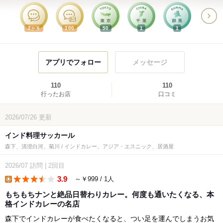
2
100
50
1
1
か月
アプリでフォロー
メッセージ
110
110
行ったお店
口コミ
2026/07/26
更新
インド料理サッカール
森下、清澄白河、菊川 / インドカレー、アジア・エスニック、居酒屋
2026/07
訪問
|
2回目
3.9
～￥999 / 1人
lunch
もちもちナンと絶品日替わりカレー。何度も通いたくなる、本
格インドカレーの名店
森下でインドカレーが食べたくなると、つい足を運んでしまうお気