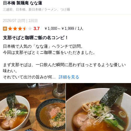
日本橋 製麺庵 なな蓮
三越前、日本橋、新日本橋 / ラーメン、つけ麺
2026/07
訪問
|
1回目
3.7
￥1,000～￥1,999 / 1人
lunch
支那そばと咖喱ご飯の名コンビ！
日本橋で人気の「なな蓮」へランチで訪問。
今回は支那そばとミニ咖喱ご飯をいただきました。
まず支那そばは、一口飲んだ瞬間に思わずほっとするような優しい
味わい。
それでいて出汁の旨みが何...
詳細を見る