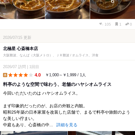
6
105
1
0
2026/07/15
更新
北極星 心斎橋本店
大阪難波、なんば（大阪メトロ）、ＪＲ難波 / オムライス、洋食
2026/07
訪問
|
1回目
4.0
￥1,000～￥1,999 / 1人
lunch
料亭のような空間で味わう、老舗のハヤシオムライス
今回いただいたのは ハヤシオムライス。
まず印象的だったのが、お店の外観と内観。
昭和25年築の日本家屋を改装した店舗で、まるで料亭や旅館のよう
な美しい佇まい。
中庭もあり、心斎橋の中...
詳細を見る