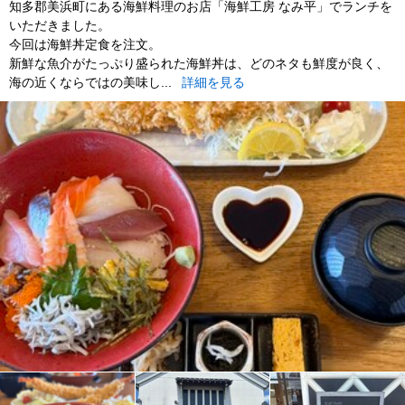
知多郡美浜町にある海鮮料理のお店「海鮮工房 なみ平」でランチを
いただきました。
今回は海鮮丼定食を注文。
新鮮な魚介がたっぷり盛られた海鮮丼は、どのネタも鮮度が良く、
海の近くならではの美味し...
詳細を見る