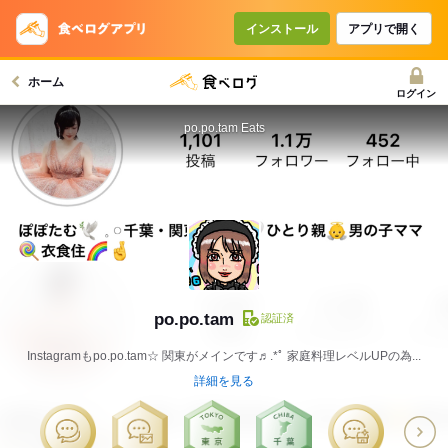
インストール
アプリで開く
ホーム
ログイン
po.po.tam Eats
po.po.tam
認証済
Instagramもpo.po.tam☆ 関東がメインです♬.*ﾟ 家庭料理レベルUPの為...
詳細を見る