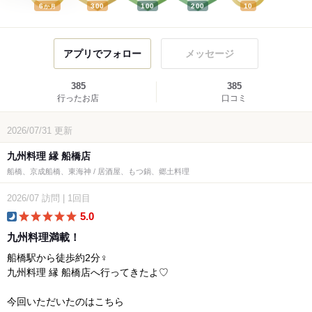
6
300
100
200
10
か月
アプリでフォロー
メッセージ
385
385
行ったお店
口コミ
2026/07/31
更新
九州料理 縁 船橋店
船橋、京成船橋、東海神 / 居酒屋、もつ鍋、郷土料理
2026/07
訪問
|
1回目
5.0
dinner
九州料理満載！
船橋駅から徒歩約2分‍♀️
九州料理 縁 船橋店へ行ってきたよ♡
今回いただいたのはこちら