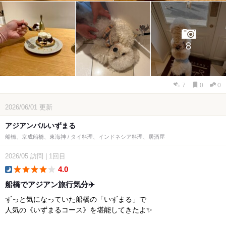
8
7
0
0
2026/06/01
更新
アジアンバルいずまる
船橋、京成船橋、東海神 / タイ料理、インドネシア料理、居酒屋
2026/05
訪問
|
1回目
4.0
dinner
船橋でアジアン旅行気分✈️
ずっと気になっていた船橋の「いずまる」で
人気の《いずまるコース》を堪能してきたよ✨