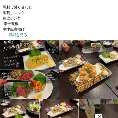
馬刺し盛り合わせ
馬刺しユッケ
鶏皮ポン酢
️ 辛子蓮根
中津風唐揚げ
...
詳細を見る