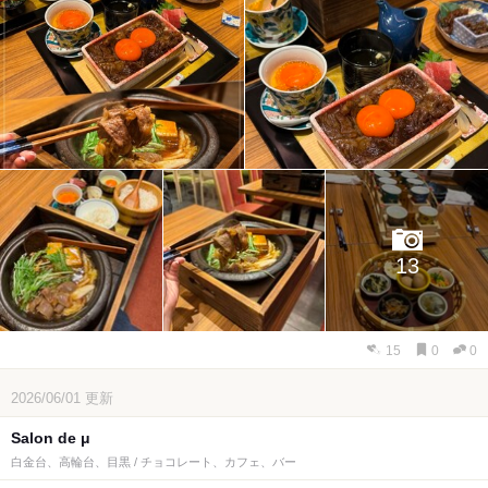
13
15
0
0
2026/06/01
更新
Salon de μ
白金台、高輪台、目黒 / チョコレート、カフェ、バー