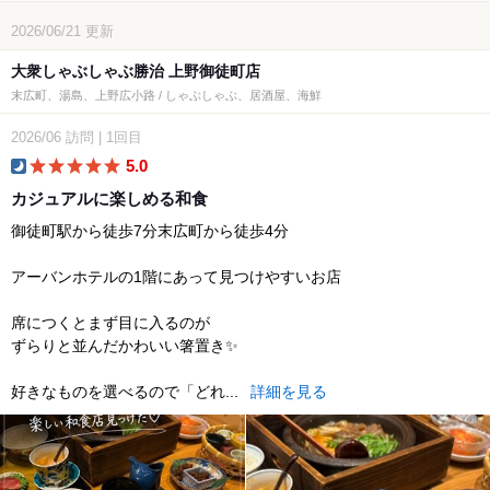
2026/06/21
更新
大衆しゃぶしゃぶ勝治 上野御徒町店
末広町、湯島、上野広小路 / しゃぶしゃぶ、居酒屋、海鮮
2026/06
訪問
|
1回目
5.0
dinner
カジュアルに楽しめる和食
御徒町駅から徒歩7分末広町から徒歩4分
アーバンホテルの1階にあって見つけやすいお店
席につくとまず目に入るのが
ずらりと並んだかわいい箸置き✨
好きなものを選べるので「どれ...
詳細を見る