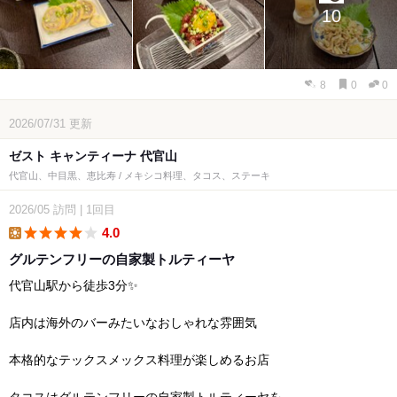
10
8
0
0
2026/07/31
更新
ゼスト キャンティーナ 代官山
代官山、中目黒、恵比寿 / メキシコ料理、タコス、ステーキ
2026/05
訪問
|
1回目
4.0
lunch
グルテンフリーの自家製トルティーヤ
代官山駅から徒歩3分✨
店内は海外のバーみたいなおしゃれな雰囲気
本格的なテックスメックス料理が楽しめるお店
タコスはグルテンフリーの自家製トルティーヤを