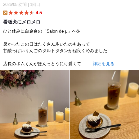
2026/05
訪問
|
1回目
4.5
lunch
看板犬にメロメロ
ひと休みに白金台の「Salon de μ」へ☕️
暑かったこの日はたくさん歩いたのもあって
甘酸っぱいりんごのタルトタタンが程良く沁みました
店長のポムくんがほんっとうに可愛くて…...
詳細を見る