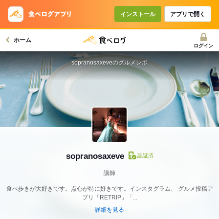
インストール
アプリで開く
ホーム
ログイン
sopranosaxeveのグルメレポ
sopranosaxeve
認証済
講師
食べ歩きが大好きです。点心が特に好きです。インスタグラム、 グルメ投稿ア
プリ「RETRIP」「...
詳細を見る