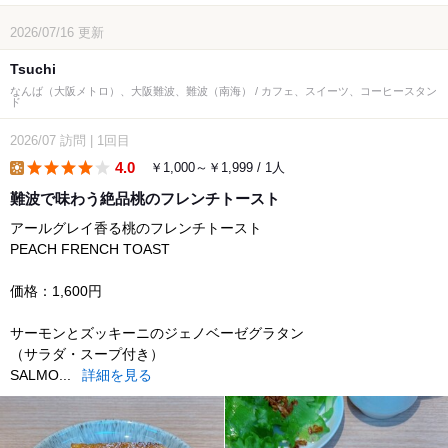
2026/07/16
更新
Tsuchi
なんば（大阪メトロ）、大阪難波、難波（南海） / カフェ、スイーツ、コーヒースタン
ド
2026/07
訪問
|
1回目
4.0
￥1,000～￥1,999 / 1人
lunch
難波で味わう絶品桃のフレンチトースト
アールグレイ香る桃のフレンチトースト
PEACH FRENCH TOAST
価格：1,600円
サーモンとズッキーニのジェノベーゼグラタン
（サラダ・スープ付き）
SALMO...
詳細を見る