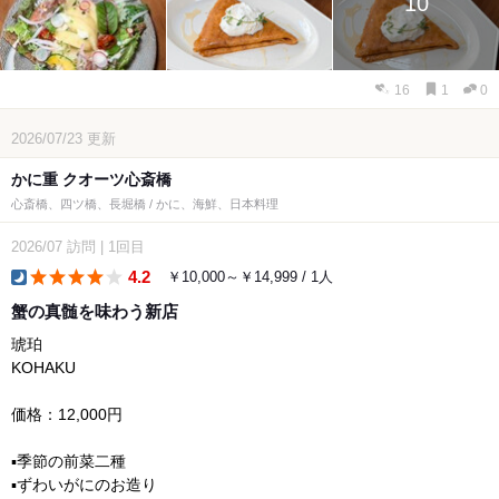
10
16
1
0
2026/07/23
更新
かに重 クオーツ心斎橋
心斎橋、四ツ橋、長堀橋 / かに、海鮮、日本料理
2026/07
訪問
|
1回目
4.2
￥10,000～￥14,999 / 1人
dinner
蟹の真髄を味わう新店
琥珀
KOHAKU
価格：12,000円
▪️季節の前菜二種
▪️ずわいがにのお造り