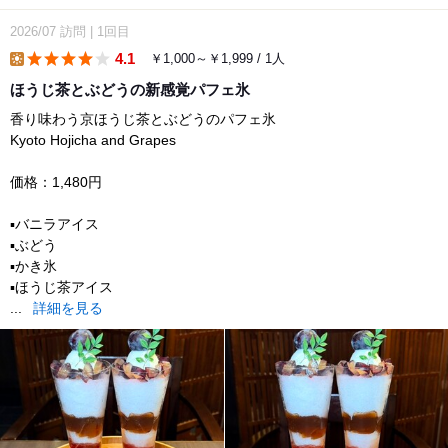
2026/07
訪問
|
1回目
4.1
￥1,000～￥1,999 / 1人
lunch
ほうじ茶とぶどうの新感覚パフェ氷
香り味わう京ほうじ茶とぶどうのパフェ氷
Kyoto Hojicha and Grapes
価格：1,480円
▪️バニラアイス
▪️ぶどう
▪️かき氷
▪️ほうじ茶アイス
...
詳細を見る