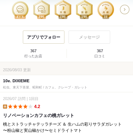
8
300
100
150
10
か月
アプリでフォロー
メッセージ
367
367
行ったお店
口コミ
2026/08/03
更新
10e. DIXIEME
松虫、東天下茶屋、昭和町 / カフェ、クレープ・ガレット
2026/07
訪問
|
1回目
4.2
lunch
リノベーションカフェの桃ガレット
桃とストラッチャテッラチーズ ＆ 生ハムの彩りサラダガレット
〜粉山椒と実山椒かけ〜セミドライトマト