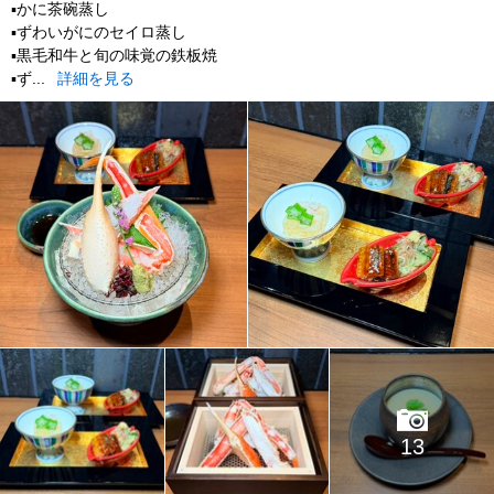
▪️かに茶碗蒸し
▪️ずわいがにのセイロ蒸し
▪️黒毛和牛と旬の味覚の鉄板焼
▪️ず...
詳細を見る
13