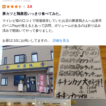
2026/07
訪問
|
1回目
3.8
lunch
豚カツと鶏唐思いっきり食べてみた。
マイレビ様の口コミで現場保存していたお店の豚唐鶏さんへ山形市
のベニPayが使えるとあって訪問。ボリュームがあるのは折り込み
済みで朝抜いてやって参りました。
お昼12:10にお伺いしてますの...
詳細を見る