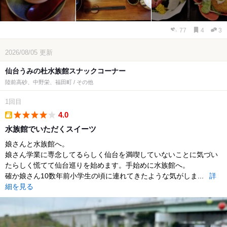
77
4
3
2026/08/05
更新
仙台うみの杜水族館スナックコーナー
陸前高砂、中野栄、福田町 / その他
1回目
4.0
takeout
水族館でいただくスイーツ
娘さんと水族館へ。
娘さん学業に専念してるらしく仙台を満喫していないことに気づい
たらしく慌てて仙台巡りを始めます。手始めに水族館へ。
確か娘さん10数年前小学生の頃に連れてきたような気がしま...
詳
細を見る