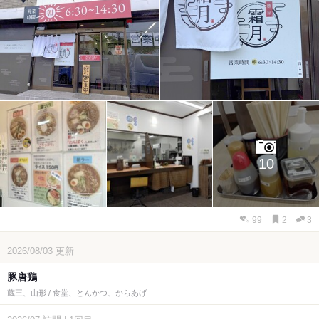
10
99
2
3
2026/08/03
更新
豚唐鶏
蔵王、山形 / 食堂、とんかつ、からあげ