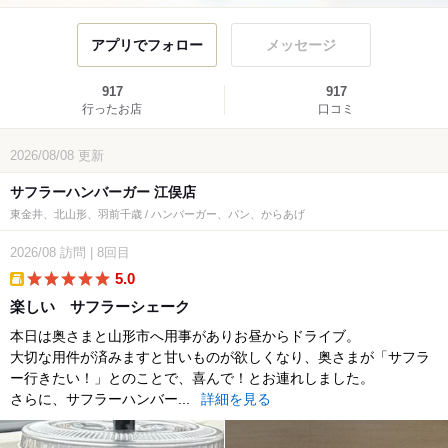
アプリでフォロー
メッセージ
917
917
行ったお店
口コミ
2026/08/08
更新
サフラーハンバーガー 江俣店
東金井、北山形、羽前千歳 / ハンバーガー、パン、からあげ
2026/08
訪問
|
8回目
5.0
takeout
楽しい サフラーシェーク
本日は奥さまと山形市へ用事がありお昼からドライブ。
大切な用件が済みますと甘いものが欲しくなり、奥さまが「サフラ
ー行きたい！」とのことで、喜んで！とお連れしました。
さらに、サフラーハンバー...
詳細を見る