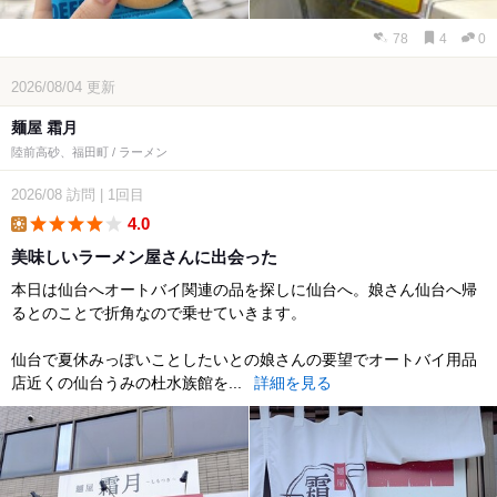
78
4
0
2026/08/04
更新
麺屋 霜月
陸前高砂、福田町 / ラーメン
2026/08
訪問
|
1回目
4.0
lunch
美味しいラーメン屋さんに出会った
本日は仙台へオートバイ関連の品を探しに仙台へ。娘さん仙台へ帰
るとのことで折角なので乗せていきます。
仙台で夏休みっぽいことしたいとの娘さんの要望でオートバイ用品
店近くの仙台うみの杜水族館を...
詳細を見る