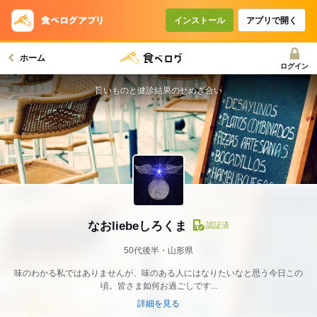
インストール
アプリで開く
ホーム
ログイン
旨いものと健診結果のせめぎ合い
なおliebeしろくま
認証済
50代後半・山形県
味のわかる私ではありませんが、味のある人にはなりたいなと思う今日この
頃。皆さま如何お過ごしです...
詳細を見る