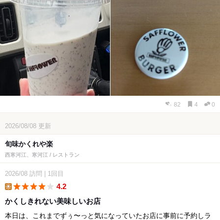
82
4
0
2026/08/08
更新
旬味かくれや楽
西寒河江、寒河江 / レストラン
2026/08
訪問
|
1回目
4.2
lunch
かくしきれない美味しいお店
本日は、これまでずぅ〜っと気になっていたお店に事前に予約しラ