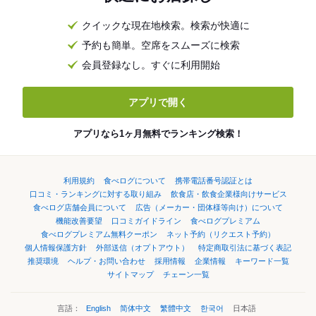
クイックな現在地検索。検索が快適に
予約も簡単。空席をスムーズに検索
会員登録なし。すぐに利用開始
アプリで開く
アプリなら1ヶ月無料でランキング検索！
利用規約
食べログについて
携帯電話番号認証とは
口コミ・ランキングに対する取り組み
飲食店・飲食企業様向けサービス
食べログ店舗会員について
広告（メーカー・団体様等向け）について
機能改善要望
口コミガイドライン
食べログプレミアム
食べログプレミアム無料クーポン
ネット予約（リクエスト予約）
個人情報保護方針
外部送信（オプトアウト）
特定商取引法に基づく表記
推奨環境
ヘルプ・お問い合わせ
採用情報
企業情報
キーワード一覧
サイトマップ
チェーン一覧
言語：
English
简体中文
繁體中文
한국어
日本語