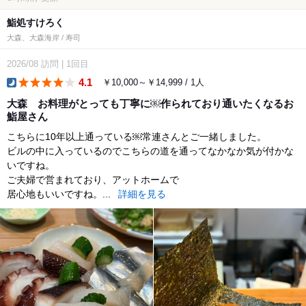
鮨処すけろく
大森、大森海岸 / 寿司
2026/08
訪問
|
1回目
4.1
￥10,000～￥14,999 / 1人
dinner
大森 お料理がとっても丁寧に￼作られており通いたくなるお
鮨屋さん
こちらに10年以上通っている￼常連さんとご一緒しました。
ビルの中に入っているのでこちらの道を通ってなかなか気が付かな
いですね。
ご夫婦で営まれており、アットホームで
居心地もいいですね。...
詳細を見る