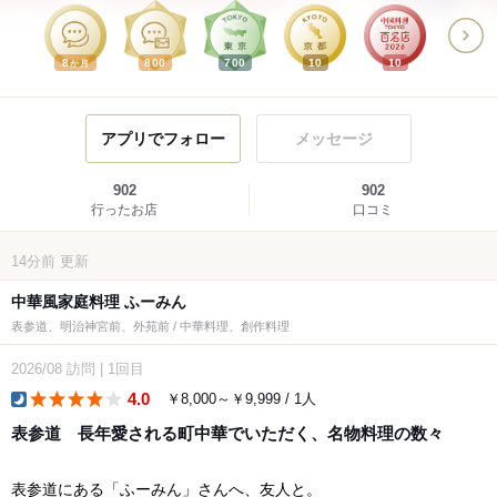
8
800
700
10
10
か月
アプリでフォロー
メッセージ
902
902
行ったお店
口コミ
14分前
更新
中華風家庭料理 ふーみん
表参道、明治神宮前、外苑前 / 中華料理、創作料理
2026/08
訪問
|
1回目
4.0
￥8,000～￥9,999 / 1人
dinner
表参道 長年愛される町中華でいただく、名物料理の数々
表参道にある「ふーみん」さんへ、友人と。