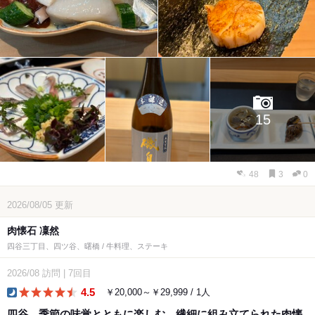
15
48
3
0
2026/08/05
更新
肉懐石 凜然
四谷三丁目、四ツ谷、曙橋 / 牛料理、ステーキ
2026/08
訪問
|
7回目
4.5
￥20,000～￥29,999 / 1人
dinner
四谷 季節の味覚とともに楽しむ、繊細に組み立てられた肉懐