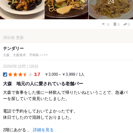
24
8
0
0
28分前
更新
テンダリー
大森、大森海岸、平和島 / バー
2026/08
訪問
|
1回目
3.7
￥3,000～￥3,999 / 1人
dinner
大森 地元の人に愛されている老舗バー
大森で食事をした後に一杯飲んで帰りたいねということで、急遽バ
ーを探していて発見いたしました。
電話で予約をしておいてよかったです。
休日でしたので混雑しておりました。
2階にあがる...
詳細を見る