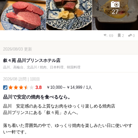
27
69
2
0
2026/08/03
更新
叙々苑 品川プリンスホテル店
品川、高輪台、北品川 / 焼肉、日本料理、韓国料理
2026/08
訪問
|
1回目
3.8
￥10,000～￥14,999 / 1人
dinner
品川で安定の焼肉を食べるなら。
品川 安定感のある上質なお肉をゆっくり楽しめる焼肉店
品川プリンスにある「叙々苑」さんへ。
落ち着いた雰囲気の中で、ゆっくり焼肉を楽しみたい日に使いやす
い一軒です。