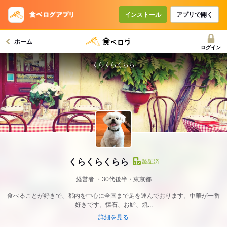
インストール
アプリで開く
ホーム
ログイン
くらくらくらら
くらくらくらら
認証済
経営者
30代後半・東京都
食べることが好きで、都内を中心に全国まで足を運んでおります。中華が一番
好きです。懐石、お鮨、焼...
詳細を見る