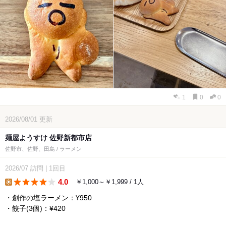
1
0
0
2026/08/01
更新
麺屋ようすけ 佐野新都市店
佐野市、佐野、田島 / ラーメン
2026/07
訪問
|
1回目
4.0
￥1,000～￥1,999 / 1人
lunch
・創作の塩ラーメン：¥950
・餃子(3個)：¥420