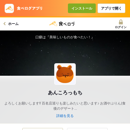
インストール
アプリで開く
ホーム
ログイン
口癖は『美味しいものが食べたい！』
あんころっもち
よろしくお願いします‼︎ 百名店巡りも楽しみたいと思います♪ お酒やぷりん(食
後のデザート...
詳細を見る