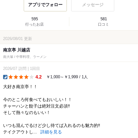
アプリでフォロー
メッセージ
595
581
行ったお店
口コミ
2026/08/01
更新
南京亭 川越店
南大塚 / 中華料理、ラーメン
2026/07
訪問
|
1回目
4.2
￥1,000～￥1,999 / 1人
dinner
大好き南京亭！！
今のところ何食べてもおいしい！！
チャーハンと餃子は絶対注文必須‼︎
そして熱々なのもいい！
いつも混んでるけど少し待てば入れるのも魅力的‼︎
テイクアウトし...
詳細を見る