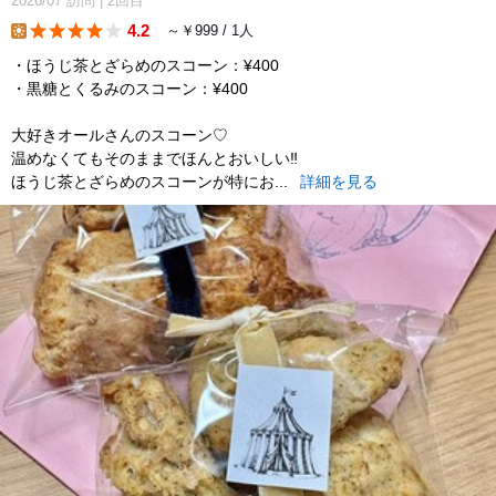
2026/07
訪問
|
2回目
4.2
～￥999 / 1人
lunch
・ほうじ茶とざらめのスコーン：¥400
・黒糖とくるみのスコーン：¥400
大好きオールさんのスコーン♡
温めなくてもそのままでほんとおいしい‼︎
ほうじ茶とざらめのスコーンが特にお...
詳細を見る