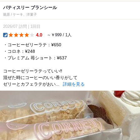
パティスリー ブランシール
籠原 / ケーキ、洋菓子
2026/07
訪問
|
1回目
4.0
～￥999 / 1人
dinner
・コーヒーゼリーラテ：¥650
・コロネ：¥248
・プレミアム 苺ショート：¥637
コーヒーゼリーラテっていい‼︎
混ぜた時にコーヒーのいい香りがして
ゼリーとカフェラテがおい...
詳細を見る