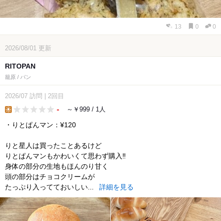
13
0
0
2026/08/01
更新
RITOPAN
籠原 / パン
2026/07
訪問
|
2回目
-
～￥999 / 1人
lunch
・りとぱんマン：¥120
りと星人は買ったことあるけど
りとぱんマンもかわいくて思わず購入‼︎
身体の部分の生地もほんのり甘く
頭の部分はチョコクリームが
たっぷり入ってておいしい...
詳細を見る