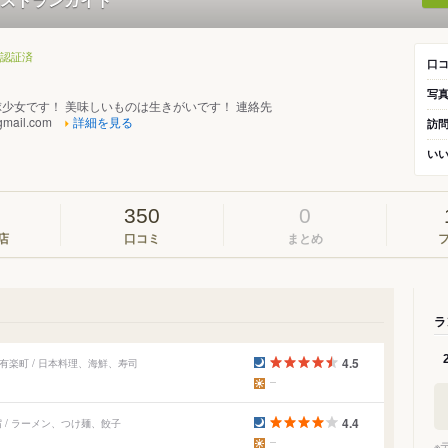
認証済
口
写
少女です！ 美味しいものは生きがいです！ 連絡先
gmail.com
詳細を見る
訪
い
350
0
店
口コミ
まとめ
ラ
4.5
有楽町 / 日本料理、海鮮、寿司
4.4
 / ラーメン、つけ麺、餃子
※