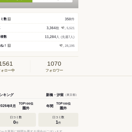
件
コミ数
350
？
枚
真
3,364
5,521
人
問者数
11,284
(先週7人)
いね！
28,195
？
1561
1070
フォロー中
フォロワー
ンキング
新橋・汐留
（東京都）
TOP100位
TOP100位
年
月
年間
2026
8
圏外
圏外
口コミ数
口コミ数
0
1
件
件
データ更新に時間を要する場合がございます。