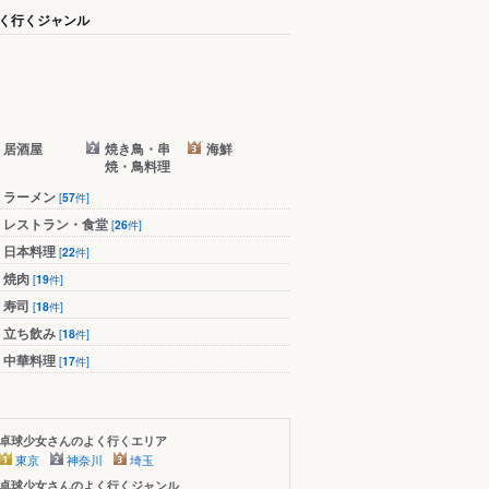
く行くジャンル
居酒屋
焼き鳥・串
海鮮
焼・鳥料理
ラーメン
[
57
件]
レストラン・食堂
[
26
件]
日本料理
[
22
件]
焼肉
[
19
件]
寿司
[
18
件]
立ち飲み
[
18
件]
中華料理
[
17
件]
卓球少女さんのよく行くエリア
東京
神奈川
埼玉
卓球少女さんのよく行くジャンル