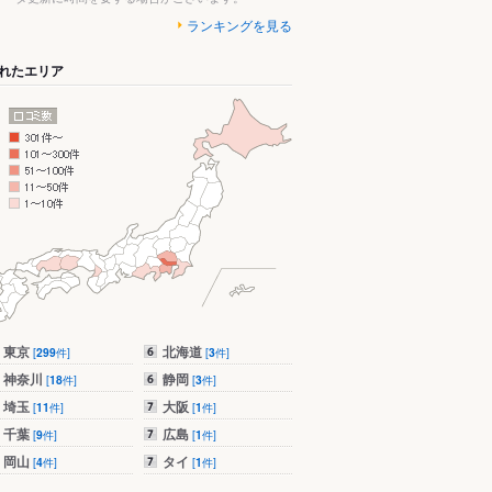
ランキングを見る
れたエリア
東京
北海道
[
299
件]
[
3
件]
神奈川
静岡
[
18
件]
[
3
件]
埼玉
大阪
[
11
件]
[
1
件]
千葉
広島
[
9
件]
[
1
件]
岡山
タイ
[
4
件]
[
1
件]