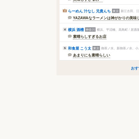
らーめん 汁なし 兄貴んち
東京
新江古田、江
3
YAZAWAなラーメンは神がかりの美味
横浜 酒槽
神奈川
横浜、平沼橋、高島町 / 居
4
素晴らしすぎるお店
和食屋 こう太
東京
御茶ノ水、新御茶ノ水、小川
5
あまりにも素晴らしい
おす