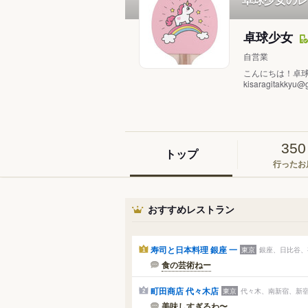
卓球少女
自営業
こんにちは！卓球
kisaragitakkyu@
350
トップ
行ったお
おすすめレストラン
寿司と日本料理 銀座 一
東京
銀座、日比谷、
1
食の芸術ねー
町田商店 代々木店
東京
代々木、南新宿、新宿
2
美味しすぎるわ〜