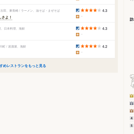
4.3
古田、東長崎 / ラーメン、油そば・まぜそば
しさよ！
訪
4.3
酒屋、日本料理、海鮮
4.2
町 / 居酒屋、海鮮
すめレストランをもっと見る