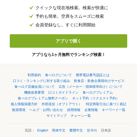
クイックな現在地検索。検索が快適に
予約も簡単。空席をスムーズに検索
会員登録なし。すぐに利用開始
アプリで開く
アプリなら1ヶ月無料でランキング検索！
利用規約
食べログについて
携帯電話番号認証とは
口コミ・ランキングに対する取り組み
飲食店・飲食企業様向けサービス
食べログ店舗会員について
広告（メーカー・団体様等向け）について
機能改善要望
口コミガイドライン
食べログプレミアム
食べログプレミアム無料クーポン
ネット予約（リクエスト予約）
個人情報保護方針
外部送信（オプトアウト）
特定商取引法に基づく表記
推奨環境
ヘルプ・お問い合わせ
採用情報
企業情報
キーワード一覧
サイトマップ
チェーン一覧
言語：
English
简体中文
繁體中文
한국어
日本語