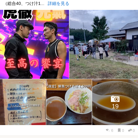
（総合40、つけ汁1...
詳細を見る
19
6
0
0