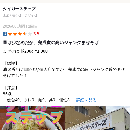
タイガーステップ
土浦 / 油そば・まぜそば
2026/08
訪問
|
1回目
3.5
dinner
量は少なめだが、完成度の高いジャンクまぜそば
まぜそば 並200g ¥1,000
【総評】
油虎系とは無関係な個人店ですが、完成度の高いジャンク系のまぜ
そばでした！
【採点】
85点
（総合40、タレ9、麺9、具9、個性8...
詳細を見る