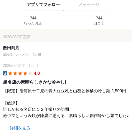
アプリでフォロー
メッセージ
744
744
行ったお店
口コミ
2026/08/07
更新
飯田商店
湯河原 / ラーメン、つけ麺
2026/08
訪問
|
1回目
4.0
dinner
超名店の素晴らしきかな冷やし❗️
【限定】湯河原十二庵の青大豆豆乳と山葵と酢橘の冷し麺 2,500円
【総評】
誰もが知る名店に１２年振りの訪問！
激ウマという表現が陳腐に思える、素晴らしい創作冷やし麺でした♪
...
詳細を見る