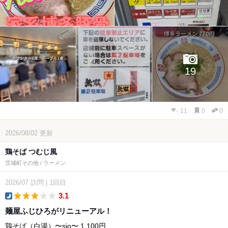
19
11
0
0
2026/08/02
更新
鶏そば つむじ風
茨城町その他 / ラーメン
2026/07
訪問
|
1回目
3.1
dinner
麺屋ふじひろがリニューアル！
鶏そば（白湯）〜sio〜 1,100円