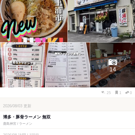
14
25
1
0
2026/08/03
更新
博多・豚骨ラーメン 無双
鹿島神宮 / ラーメン