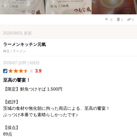
8
1
0
2026/08/01
更新
ラーメンキッチン元氣
神立 / ラーメン
2026/07
訪問
|
6回目
3.9
dinner
至高の饗宴！
【限定】鮮魚つけそば 1,500円
【総評】
茨城の食材や無化朝に拘った両店による、至高の饗宴！
ぶっつけ本番でも素晴らしかったです♪
【採点】
89点