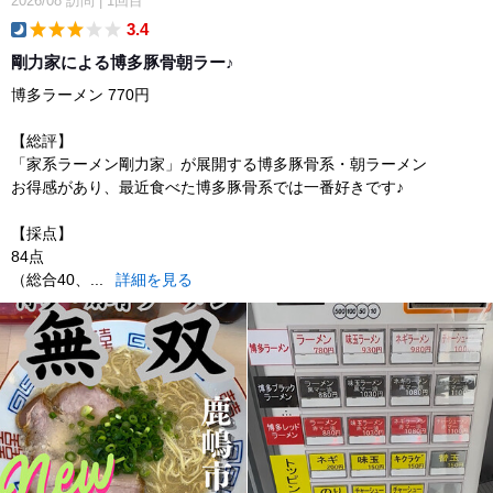
2026/08
訪問
|
1回目
3.4
dinner
剛力家による博多豚骨朝ラー♪
博多ラーメン 770円
【総評】
「家系ラーメン剛力家」が展開する博多豚骨系・朝ラーメン
お得感があり、最近食べた博多豚骨系では一番好きです♪
【採点】
84点
（総合40、...
詳細を見る