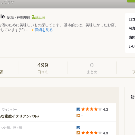
してます
ile
認証済
(女性・神奈川県)
口
お酒のために美味しいもの探してます。 基本的には、美味しかったお店、
写
います(^^) ...
詳細を見る
訪
い
499
0
店
口コミ
まとめ
訪
4.3
ロ、ワインバー
な素敵イタリアンバル⭐︎
ン、つけ麺、担々麺
4.3