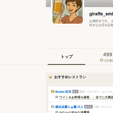
自由気ままに記録
giraffe_sm
お酒好きです。 
好きなお店を記録して
499
トップ
行ったお
おすすめレストラン
Bonito 町田
東京
町田 / イタリアン、ビスト
1
ワイン＆お料理＆接客、、全てに大満足
横浜淡麗らぁ麺 川上
神奈川
小机 / ラーメ
2
かな〜り好みな淡麗系