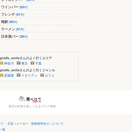
ワインバー
[
53
件]
フレンチ
[
41
件]
海鮮
[
40
件]
ラーメン
[
31
件]
日本酒バー
[
29
件]
giraffe_smileさんのよく行くエリア
神奈川
東京
千葉
giraffe_smileさんのよく行くジャンル
居酒屋
イタリアン
カフェ
毎日の外食が楽しくなるグルメ情報
いて
|
広告（メーカー・団体様等向け）について
一覧