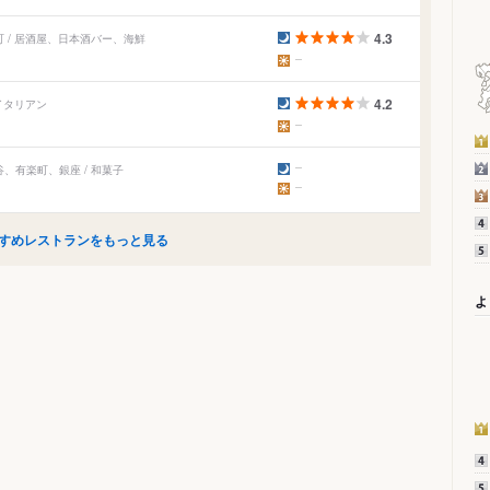
4.3
 / 居酒屋、日本酒バー、海鮮
4.2
イタリアン
谷、有楽町、銀座 / 和菓子
すめレストランをもっと見る
よ