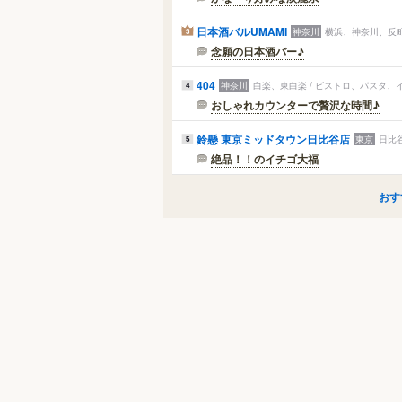
日本酒バルUMAMI
神奈川
横浜、神奈川、反町
3
念願の日本酒バー♪
404
神奈川
白楽、東白楽 / ビストロ、パスタ、
4
おしゃれカウンターで贅沢な時間♪
鈴懸 東京ミッドタウン日比谷店
東京
日比
5
絶品！！のイチゴ大福
おす