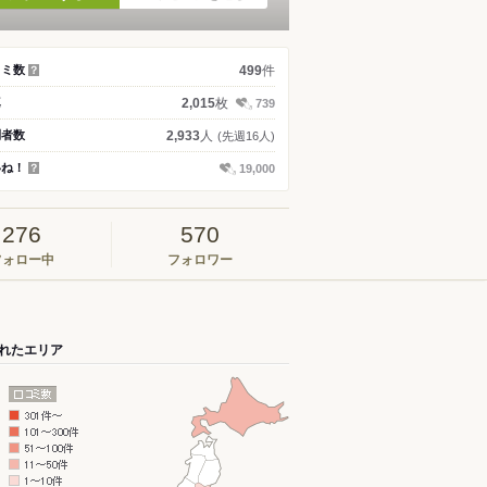
件
コミ数
499
？
枚
真
2,015
739
人
問者数
2,933
(先週16人)
いね！
19,000
？
276
570
フォロー中
フォロワー
れたエリア