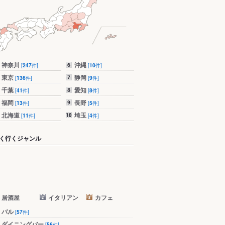
神奈川
沖縄
[
247
件]
[
10
件]
東京
静岡
[
136
件]
[
9
件]
千葉
愛知
[
41
件]
[
8
件]
福岡
長野
[
13
件]
[
5
件]
北海道
埼玉
[
11
件]
[
4
件]
く行くジャンル
居酒屋
イタリアン
カフェ
バル
[
57
件]
ダイニングバー
[
56
件]