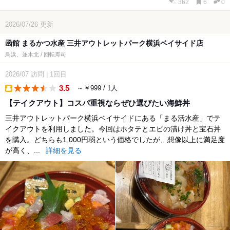
362
6
0
2026/07/26
更新
函館 まるかつ水産 三井アウトレットパーク横浜ベイサイド店
鳥浜、並木北 / 回転寿司
2026/07
訪問
|
1回目
3.5
～￥999 / 1人
takeout
【テイクアウト】コスパ重視ならぜひ選びたい海鮮丼
三井アウトレットパーク横浜ベイサイドにある「まる活水産」でテ
イクアウトを利用しました。今回はホタテとエビの漬け丼と宝石丼
を購入。どちらも1,000円弱という価格でしたが、想像以上に満足度
が高く、...
詳細を見る