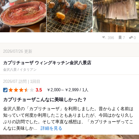
396
7
0
2026/07/26
更新
カプリチョーザ ウィングキッチン金沢八景店
金沢八景 / イタリアン
2026/07
訪問
|
1回目
3.5
￥2,000～￥2,999 / 1人
dinner
カプリチョーザこんなに美味しかった？
金沢八景の「カプリチョーザ」を利用しました。昔からよく名前は
知っていて何度か利用したこともありましたが、今回はかなり久し
ぶりの訪問でした。そして率直な感想は、「カプリチョーザってこ
んなに美味しか...
詳細を見る