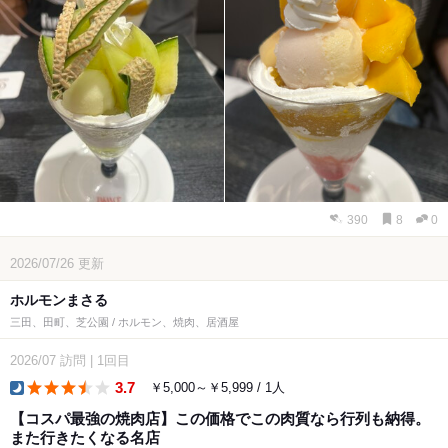
390
8
0
2026/07/26
更新
ホルモンまさる
三田、田町、芝公園 / ホルモン、焼肉、居酒屋
2026/07
訪問
|
1回目
3.7
￥5,000～￥5,999 / 1人
dinner
【コスパ最強の焼肉店】この価格でこの肉質なら行列も納得。
また行きたくなる名店