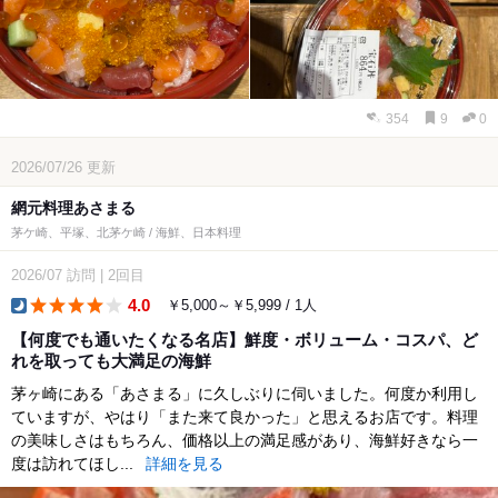
354
9
0
2026/07/26
更新
網元料理あさまる
茅ケ崎、平塚、北茅ケ崎 / 海鮮、日本料理
2026/07
訪問
|
2回目
4.0
￥5,000～￥5,999 / 1人
dinner
【何度でも通いたくなる名店】鮮度・ボリューム・コスパ、ど
れを取っても大満足の海鮮
茅ヶ崎にある「あさまる」に久しぶりに伺いました。何度か利用し
ていますが、やはり「また来て良かった」と思えるお店です。料理
の美味しさはもちろん、価格以上の満足感があり、海鮮好きなら一
度は訪れてほし...
詳細を見る