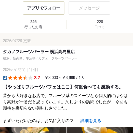
アプリでフォロー
メッセージ
245
228
行ったお店
口コミ
2026/07/26
更新
タカノフルーツパーラー 横浜高島屋店
横浜、新高島、平沼橋 / カフェ、フルーツパーラー
2026/07
訪問
|
1回目
3.7
￥3,000～￥3,999 / 1人
dinner
【やっぱりフルーツパフェはここ】何度食べても感動する。
昔から大好きなお店で、フルーツ系のスイーツなら個人的にはやは
り高野が一番だと思っています。久しぶりの訪問でしたが、今回も
期待を裏切らない美味しさでした。
まずいただいたのは、お気に入りのマ...
詳細を見る