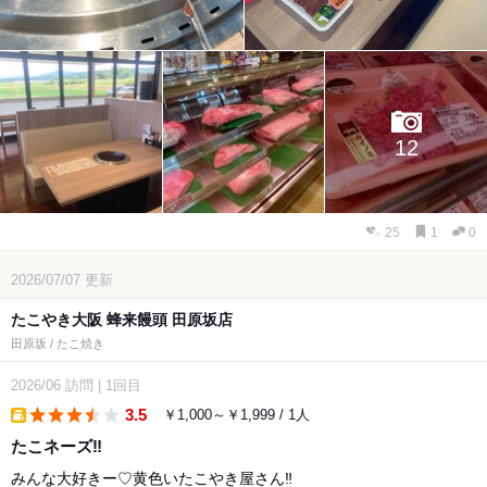
12
25
1
0
2026/07/07
更新
たこやき大阪 蜂来饅頭 田原坂店
田原坂 / たこ焼き
2026/06
訪問
|
1回目
3.5
￥1,000～￥1,999 / 1人
takeout
たこネーズ‼︎
みんな大好きー♡黄色いたこやき屋さん‼︎