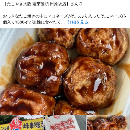
【たこやき大阪 蓬莱饅頭 田原坂店】さん♡
おっきなたこ焼きの中にマヨネーズがたっぷり入った“たこネーズ(6
個入り¥680-)”が無性に食べたく...
詳細を見る