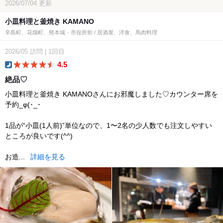
2026/07/04
更新
小皿料理と釜焼き KAMANO
辛島町、花畑町、熊本城・市役所前 / 居酒屋、洋食、馬肉料理
2026/05
訪問
|
1回目
4.5
dinner
絶品♡
小皿料理と釜焼き KAMANOさんにお邪魔しました♡カウンター席を
予約_φ(･_･
1品が“小皿(1人前)”単位なので、1〜2名の少人数でも注文しやすい
ところが良いです(^^)
お造...
詳細を見る