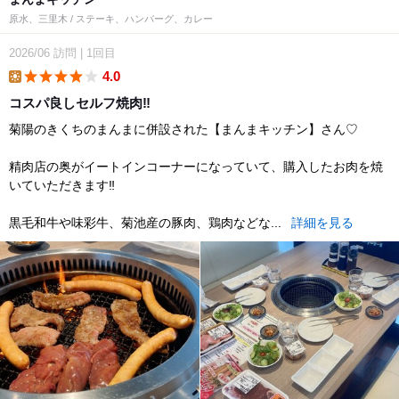
原水、三里木 / ステーキ、ハンバーグ、カレー
2026/06
訪問
|
1回目
4.0
lunch
コスパ良しセルフ焼肉‼︎
菊陽のきくちのまんまに併設された【まんまキッチン】さん♡
精肉店の奥がイートインコーナーになっていて、購入したお肉を焼
いていただきます‼︎
黒毛和牛や味彩牛、菊池産の豚肉、鶏肉などな...
詳細を見る