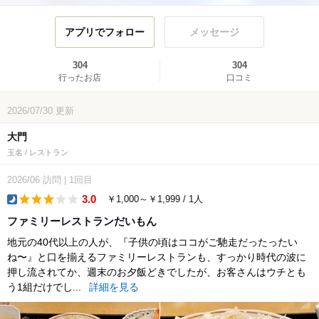
アプリでフォロー
メッセージ
304
304
行ったお店
口コミ
2026/07/30
更新
大門
玉名 / レストラン
2026/06
訪問
|
1回目
3.0
￥1,000～￥1,999 / 1人
dinner
ファミリーレストランだいもん
地元の40代以上の人が、『子供の頃はココがご馳走だったったい
ね〜』と口を揃えるファミリーレストランも、すっかり時代の波に
押し流されてか、週末のお夕飯どきでしたが、お客さんはウチとも
う1組だけでし...
詳細を見る