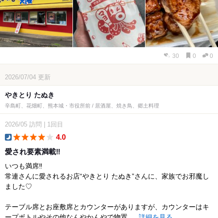
30
0
0
2026/07/04
更新
やきとり たぬき
辛島町、花畑町、熊本城・市役所前 / 居酒屋、焼き鳥、郷土料理
2026/05
訪問
|
1回目
4.0
dinner
愛され要素満載‼︎
いつも満席‼︎
常連さんに愛されるお店“やきとり たぬき”さんに、家族でお邪魔し
ました♡
テーブル席とお座敷席とカウンターがありますが、カウンターはキ
ープボトルやその他なんやかんやで物置...
詳細を見る