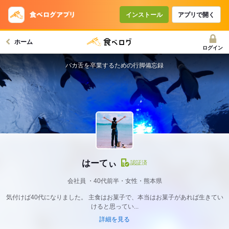
インストール
アプリで開く
ホーム
ログイン
バカ舌を卒業するための行脚備忘録
はーてぃ
認証済
会社員
40代前半・女性・熊本県
気付けば40代になりました。 主食はお菓子で、本当はお菓子があれば生きてい
けると思ってい...
詳細を見る