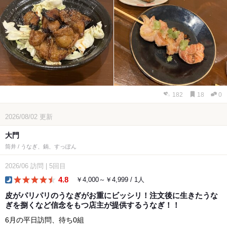
182
18
0
2026/08/02
更新
大門
筒井 / うなぎ、鍋、すっぽん
2026/06
訪問
|
5回目
4.8
￥4,000～￥4,999 / 1人
dinner
皮がパリパリのうなぎがお重にビッシリ！注文後に生きたうな
ぎを捌くなど信念をもつ店主が提供するうなぎ！！
6月の平日訪問、待ち0組