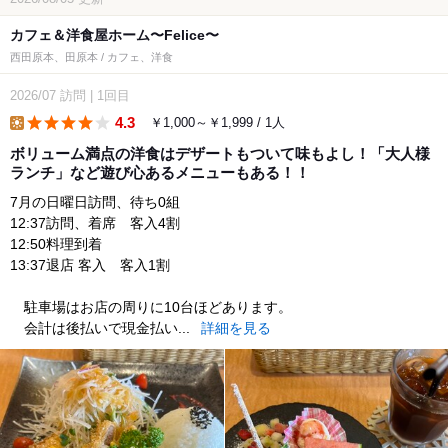
カフェ＆洋食屋ホーム〜Felice〜
西田原本、田原本 / カフェ、洋食
2026/07
訪問
|
1回目
4.3
￥1,000～￥1,999 / 1人
lunch
ボリューム満点の洋食はデザートもついて味もよし！「大人様
ランチ」など遊び心あるメニューもある！！
7月の日曜日訪問、待ち0組
12:37訪問、着席 客入4割
12:50料理到着
13:37退店 客入 客入1割
駐車場はお店の周りに10台ほどあります。
会計は後払いで現金払い...
詳細を見る