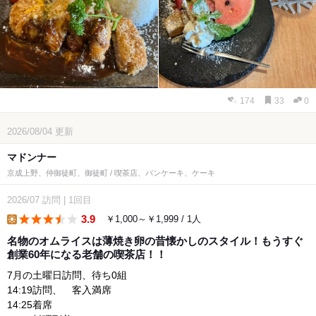
174
33
0
2026/08/04
更新
マドンナー
京成上野、仲御徒町、御徒町 / 喫茶店、パンケーキ、ケーキ
2026/07
訪問
|
1回目
3.9
￥1,000～￥1,999 / 1人
lunch
名物のオムライスは薄焼き卵の昔懐かしのスタイル！もうすぐ
創業60年になる老舗の喫茶店！！
7月の土曜日訪問、待ち0組
14:19訪問、 客入満席
14:25着席