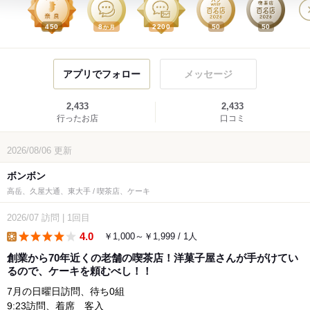
450
8
2200
50
50
か月
アプリでフォロー
メッセージ
2,433
2,433
行ったお店
口コミ
2026/08/06
更新
ボンボン
高岳、久屋大通、東大手 / 喫茶店、ケーキ
2026/07
訪問
|
1回目
4.0
￥1,000～￥1,999 / 1人
lunch
創業から70年近くの老舗の喫茶店！洋菓子屋さんが手がけてい
るので、ケーキを頼むべし！！
7月の日曜日訪問、待ち0組
9:23訪問、着席 客入