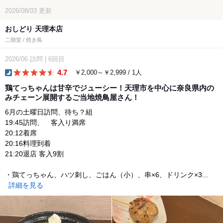
2026/08/03
更新
おしどり 天理本店
二階堂 / 焼き鳥
2026/06
訪問
|
6回目
4.7
￥2,000～￥2,999 / 1人
dinner
鶏てっちゃんは甘辛でジューシー！天理市を中心に奈良県内の
みチェーン展開するご当地焼鳥屋さん！
6月の土曜日訪問、待ち？組
19:45訪問、 客入り満席
20:12着席
20:16料理到着
21:20退店 客入9割
・鶏てっちゃん、ハツ刺し、ごはん（小）、串×6、ドリンク×3...
詳細を見る