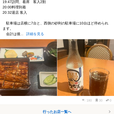
19:47訪問、着席 客入2割
20:00料理到着
20:32退店 客入
駐車場は店横に7台と、西側の砂利の駐車場に10台ほど停められ
ます。
会計は後...
詳細を見る
180
30
0
行ったお店一覧へ