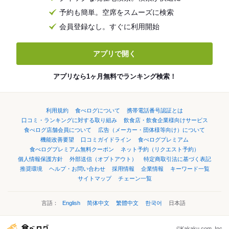
予約も簡単。空席をスムーズに検索
会員登録なし。すぐに利用開始
アプリで開く
アプリなら1ヶ月無料でランキング検索！
利用規約
食べログについて
携帯電話番号認証とは
口コミ・ランキングに対する取り組み
飲食店・飲食企業様向けサービス
食べログ店舗会員について
広告（メーカー・団体様等向け）について
機能改善要望
口コミガイドライン
食べログプレミアム
食べログプレミアム無料クーポン
ネット予約（リクエスト予約）
個人情報保護方針
外部送信（オプトアウト）
特定商取引法に基づく表記
推奨環境
ヘルプ・お問い合わせ
採用情報
企業情報
キーワード一覧
サイトマップ
チェーン一覧
言語：
English
简体中文
繁體中文
한국어
日本語
©Kakaku.com, Inc.