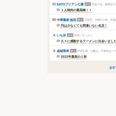
SATOブリアン七番
東京
阿佐ケ谷、南阿佐ケ谷
2
１人焼肉の最高峰！！
中華蕎麦 無冠
東京
五反田、大崎広小路、不動前
3
列は少なくても間違いない名店！
いち井
新潟
宮内 / ラーメン
4
久々に感動するラーメンに出会いまし
成城青果
東京
芦花公園、八幡山、千歳烏山 / 
5
2022年最高の１杯
おす