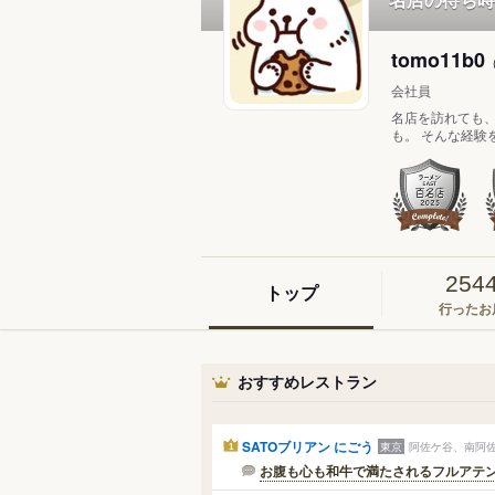
tomo11b0
会社員
名店を訪れても
も。 そんな経験
254
トップ
行ったお
おすすめレストラン
SATOブリアン にごう
東京
阿佐ケ谷、南阿佐ケ
1
お腹も心も和牛で満たされるフルアテ