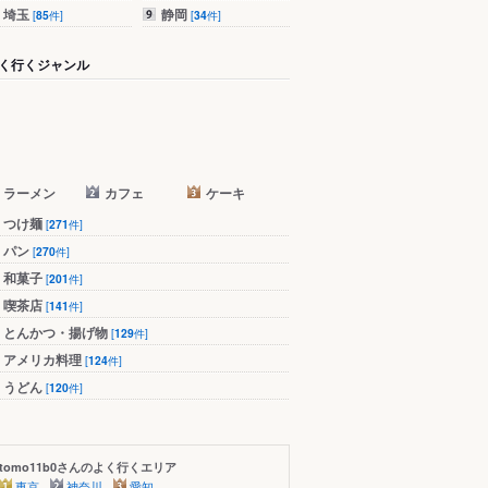
埼玉
静岡
[
85
件]
[
34
件]
く行くジャンル
ラーメン
カフェ
ケーキ
つけ麺
[
271
件]
パン
[
270
件]
和菓子
[
201
件]
喫茶店
[
141
件]
とんかつ・揚げ物
[
129
件]
アメリカ料理
[
124
件]
うどん
[
120
件]
tomo11b0さんのよく行くエリア
東京
神奈川
愛知