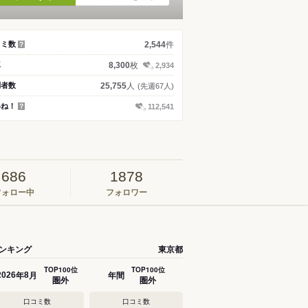
件
コミ数
2,544
？
枚
真
8,300
2,934
人
問者数
25,755
(先週67人)
いね！
112,541
？
686
1878
フォロー中
フォロワー
ンキング
東京都
TOP100位
TOP100位
年
月
年間
2026
8
圏外
圏外
口コミ数
口コミ数