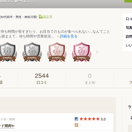
認証済
(30代前半・男性・神奈川県)
口
写
、待ち時間が長すぎたり、お目当てのものが食べられない…なんてこと
を踏まえて、待ち時間や営業状況...
詳細を見る
訪
い
4
2544
0
店
口コミ
まとめ
ラ
5.0
谷 / 焼肉
ンド焼肉✨