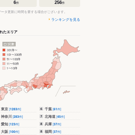
6
256
件
件
データ更新に時間を要する場合がございます。
ランキングを見る
れたエリア
東京
千葉
[
1283
件]
[
61
件]
神奈川
北海道
[
283
件]
[
45
件]
愛知
兵庫
[
123
件]
[
37
件]
大阪
福岡
[
100
件]
[
37
件]