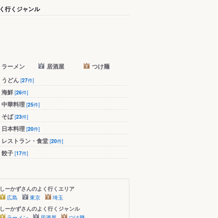
く行くジャンル
ラーメン
居酒屋
つけ麺
うどん
[
27
件]
海鮮
[
26
件]
中華料理
[
25
件]
そば
[
23
件]
日本料理
[
20
件]
レストラン・食堂
[
20
件]
餃子
[
17
件]
しーかずさんのよく行くエリア
広島
東京
埼玉
しーかずさんのよく行くジャンル
ラーメン
居酒屋
つけ麺