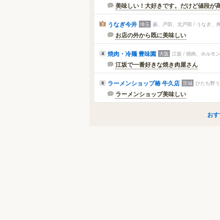
美味しい！大好きです。だけど値段が
うなぎ今井
埼玉
蕨、戸田、北戸田 / うなぎ、
3
お店の外から既に美味しい
焼肉・冷麺 豊味園
大阪
江坂 / 焼肉、ホルモ
4
江坂で一番好きな焼き肉屋さん
ラーメンショップ椿 牛久店
茨城
ひたち野う
5
ラーメンショップ美味しい
おす