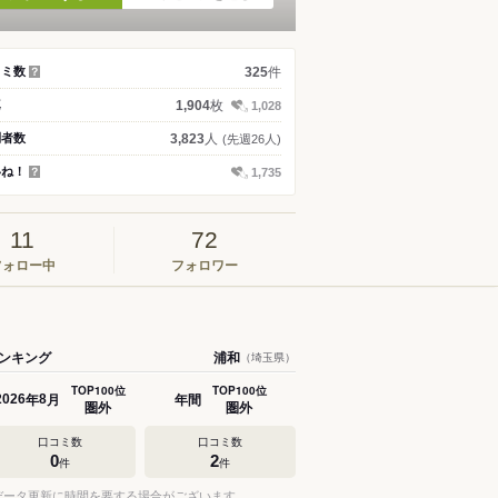
件
コミ数
325
？
枚
真
1,904
1,028
人
問者数
3,823
(先週26人)
いね！
1,735
？
11
72
フォロー中
フォロワー
ンキング
浦和
（埼玉県）
TOP100位
TOP100位
年
月
年間
2026
8
圏外
圏外
口コミ数
口コミ数
0
2
件
件
データ更新に時間を要する場合がございます。