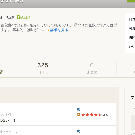
認証済
男性・埼玉県)
口
、普段食べたお店を紹介していくつもりです。 私なりの点数の付け方は以
写
ます。 基本的には味が一...
詳細を見る
訪
い
325
0
店
口コミ
まとめ
ラ
メン、餃子
4.5
はない！！
 / ラーメン
※