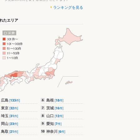
ランキングを見る
れたエリア
広島
島根
[
133
件]
[
18
件]
東京
茨城
[
32
件]
[
16
件]
埼玉
山口
[
31
件]
[
12
件]
岡山
愛知
[
23
件]
[
7
件]
鳥取
神奈川
[
21
件]
[
6
件]