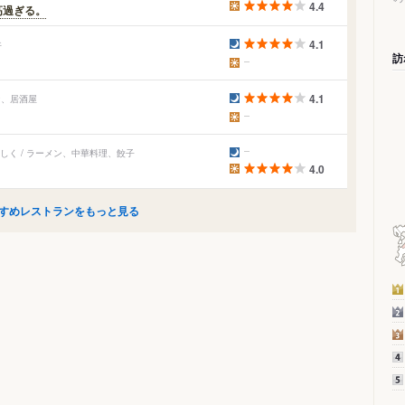
4.4
高過ぎる。
4.1
丼
訪
4.1
ン、居酒屋
しく / ラーメン、中華料理、餃子
4.0
すめレストランをもっと見る