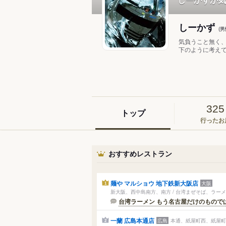
しーかず
(
気負うこと無く
下のように考えて
325
トップ
行ったお
おすすめレストラン
麺や マルショウ 地下鉄新大阪店
大阪
1
新大阪、西中島南方、南方 / 台湾まぜそば、ラー
台湾ラーメン もう名古屋だけのもので
一蘭 広島本通店
広島
本通、紙屋町西、紙屋町東
2