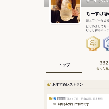
ちーすけの食
ちーすけ@m
割とフツーな会
はじめましてちー
ひとり呑みボッチ
300
382
トップ
行ったお
おすすめレストラン
素
北海道
西２８丁目、円山公園 / 日本料理
1
今回も記念日で利用です。