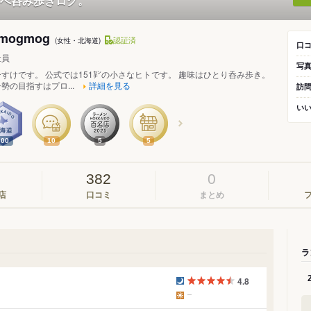
べ呑み歩きログ。
ogmog
認証済
(女性・北海道)
口
社員
写
すけです。 公式では151㌢の小さなヒトです。 趣味はひとり呑み歩き。
勢の目指すはプロ...
詳細を見る
訪
い
300
10
5
5
382
0
店
口コミ
まとめ
ラ
4.8