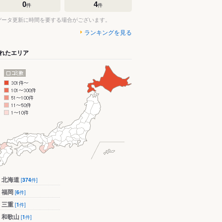
0
4
件
件
データ更新に時間を要する場合がございます。
ランキングを見る
れたエリア
北海道
[
374
件]
福岡
[
6
件]
三重
[
1
件]
和歌山
[
1
件]