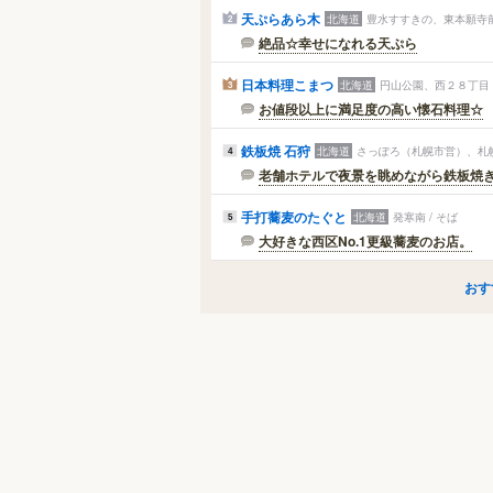
天ぷらあら木
北海道
豊水すすきの、東本願寺前
2
絶品☆幸せになれる天ぷら
日本料理こまつ
北海道
円山公園、西２８丁目 
3
お値段以上に満足度の高い懐石料理☆
鉄板焼 石狩
北海道
さっぽろ（札幌市営）、札幌
4
老舗ホテルで夜景を眺めながら鉄板焼
手打蕎麦のたぐと
北海道
発寒南 / そば
5
大好きな西区No.1更級蕎麦のお店。
おす