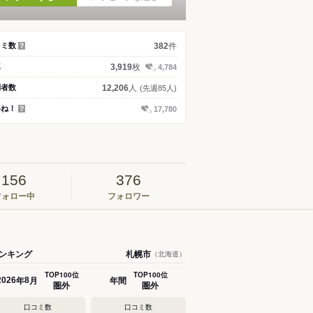
件
コミ数
382
？
枚
真
3,919
4,784
人
問者数
12,206
(先週85人)
いね！
17,780
？
156
376
フォロー中
フォロワー
ンキング
札幌市
（北海道）
TOP100位
TOP100位
年
月
年間
2026
8
圏外
圏外
口コミ数
口コミ数