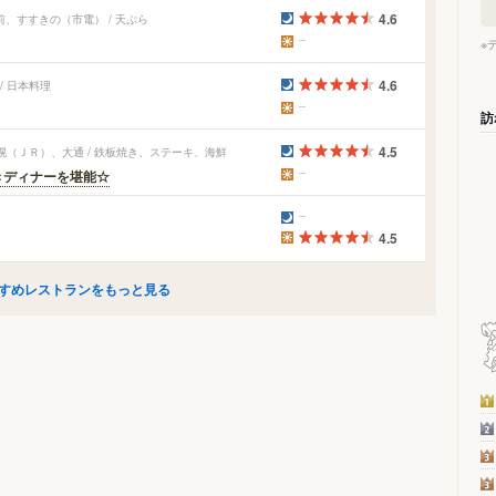
4.6
、すすきの（市電） / 天ぷら
※
4.6
/ 日本料理
訪
4.5
（ＪＲ）、大通 / 鉄板焼き、ステーキ、海鮮
きディナーを堪能☆
4.5
すめレストランをもっと見る