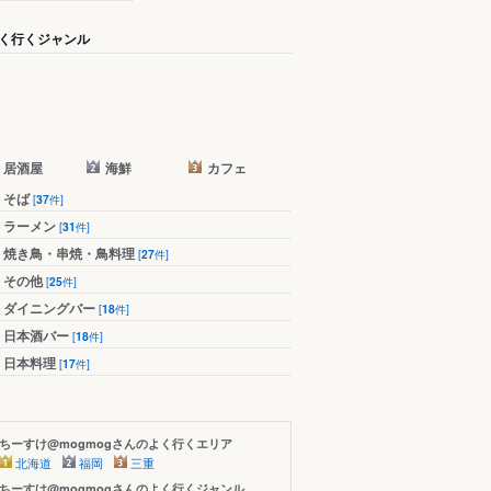
く行くジャンル
居酒屋
海鮮
カフェ
そば
[
37
件]
ラーメン
[
31
件]
焼き鳥・串焼・鳥料理
[
27
件]
その他
[
25
件]
ダイニングバー
[
18
件]
日本酒バー
[
18
件]
日本料理
[
17
件]
ちーすけ@mogmogさんのよく行くエリア
北海道
福岡
三重
ちーすけ@mogmogさんのよく行くジャンル