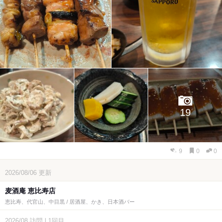
19
9
0
0
2026/08/06
更新
麦酒庵 恵比寿店
恵比寿、代官山、中目黒 / 居酒屋、かき、日本酒バー
2026/08
訪問
|
1回目