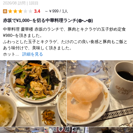
2026/08
訪問
|
1回目
3.4
～￥999 / 1人
lunch
赤坂で¥1,000−を切る中華料理ランチ(⁠◍⁠•⁠ᴗ⁠•⁠◍⁠)
中華料理 慶華楼 赤坂のランチで、豚肉とキクラゲの玉子炒め定食
¥980−を頂きました。
ふわっとした玉子とキクラゲ、たけのこの良い食感と豚肉もご飯と
あう味付けで、美味しく頂きました。
ホット...
詳細を見る