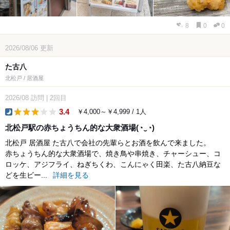
8
0
0
2026/08/06
更新
た古八
北松戸 / 居酒屋
2026/08
訪問
|
2回目
3.4
￥4,000～￥4,999 / 1人
dinner
北松戸駅の赤ちょうちん的な大衆酒場(⁠◔⁠‿⁠◔⁠)
北松戸 居酒屋 た古八で会社の先輩らとお酒を飲んで来ました。
赤ちょうちん的な大衆酒場で、焼き鳥や串焼き、チャーシュー、コ
ロッケ、アジフライ、ねぎちくわ、こんにゃく田楽、た古八納豆な
どを生ビー...
詳細を見る