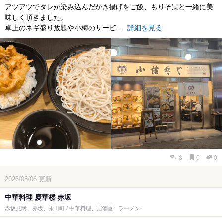
アツアツでタレが染み込んだかき揚げをご飯、もりそばと一緒に美
味しく頂きました。
卓上のネギ盛り放題や小梅のサービ...
詳細を見る
8
0
0
2026/08/06
更新
中華料理 慶華楼 赤坂
赤坂見附、赤坂、永田町 / 中華料理、居酒屋、ラーメン