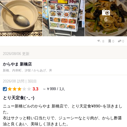
6
8
0
0
2026/08/06
更新
からやま 新橋店
新橋、内幸町、汐留 / からあげ、丼
2026/08
訪問
|
3回目
3.3
～￥999 / 1人
dinner
とり天定食(⁠◔⁠‿⁠◔⁠)
ニュー新橋ビルのからやま 新橋店で、とり天定食¥890−を頂きまし
た。
衣はサクッと軽い口当たりで、ジューシーなとり肉が、からし酢醤
油と良くあい、美味しく頂きました。