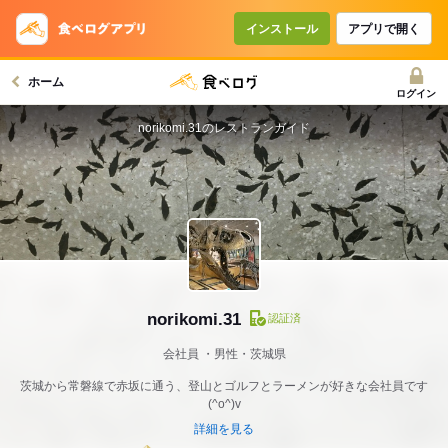
インストール
アプリで開く
ホーム
ログイン
norikomi.31のレストランガイド
norikomi.31
認証済
会社員
男性・茨城県
茨城から常磐線で赤坂に通う、登山とゴルフとラーメンが好きな会社員です
(^o^)v
詳細を見る