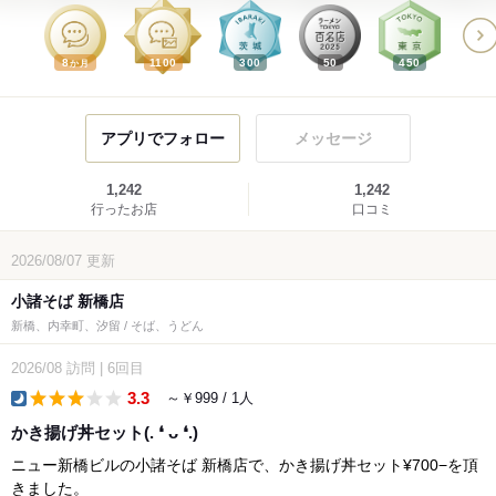
8
1100
300
50
450
か月
アプリでフォロー
メッセージ
1,242
1,242
行ったお店
口コミ
2026/08/07
更新
小諸そば 新橋店
新橋、内幸町、汐留 / そば、うどん
2026/08
訪問
|
6回目
3.3
～￥999 / 1人
dinner
かき揚げ丼セット(⁠.⁠ ⁠❛⁠ ⁠ᴗ⁠ ⁠❛⁠.⁠)
ニュー新橋ビルの小諸そば 新橋店で、かき揚げ丼セット¥700−を頂
きました。