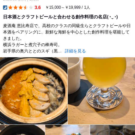
3.6
￥15,000～￥19,999 / 1人
dinner
日本酒とクラフトビールと合わせる創作料理の名店(⁠◔⁠‿⁠◔⁠)
麦酒庵 恵比寿店で、高校のクラスの同級生らとクラフトビールや日
本酒をペアリングに、新鮮な海鮮を中心とした創作料理を堪能して
きました。
横浜ラガーと煮穴子の棒寿司。
岩手県の奥六ととのスギ（黒...
詳細を見る