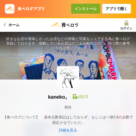
インストール
アプリで開く
ホーム
ログイン
好きなお店や美味しかったお店などの情報と写真をシェアする為に食べログ
登録しております。掲載しているお店はどこもお勧めなので、伺う際の参考
になれば幸いです。
kaneko。
認証済
男性
【食べログについて】 基本点数表記はしておらず、もしくは一律3.8の点数で
固定させていただ...
詳細を見る