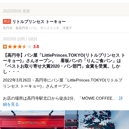
2022/03/26
更新
リトルプリンセス トーキョー
高円寺、新高円寺 / パン、サンドイッチ、洋菓子
2022/03
訪問
|
1回目
3.8
lunch
【高円寺】パン屋「LittlePrinces.TOKYO(リトルプリンセス ト
ーキョー)」さんオープン。 看板パンの「りんご食パン」は
「ベストお取り寄せ大賞2020・パン部門」金賞を受賞。しか
し・・・
2022年3月26日・高円寺にパン屋「LittlePrinces.TOKYO(リトルプ
リンセス トーキョー)」さんオープン。
お店の場所は高円寺駅北口から徒歩2分、「MÖWE COFFEE...
詳
細を見る