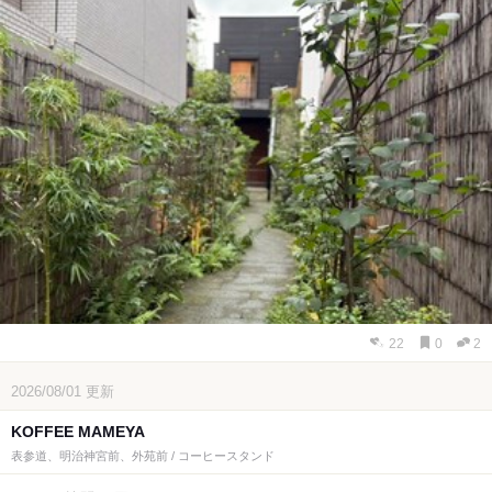
22
0
2
2026/08/01
更新
KOFFEE MAMEYA
表参道、明治神宮前、外苑前 / コーヒースタンド