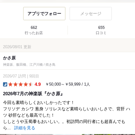
アプリでフォロー
メッセージ
662
655
行ったお店
口コミ
2026/08/01
更新
かさ原
神楽坂、飯田橋、江戸川橋 / 焼き鳥
2026/07
訪問
|
9回目
4.9
￥50,000～￥59,999 / 1人
dinner
2026年7月の神楽坂『かさ原』
今回も素晴らしくおいしかったです！
フリソデ カシワ 葱身 ソリレスなど素晴らしいおいしさで、背肝 ハ
ツ 砂肝なども最高でした！
ししとうや玉蜀黍もおいしい。。初訪問の同行者にも超喜んでも
ら...
詳細を見る