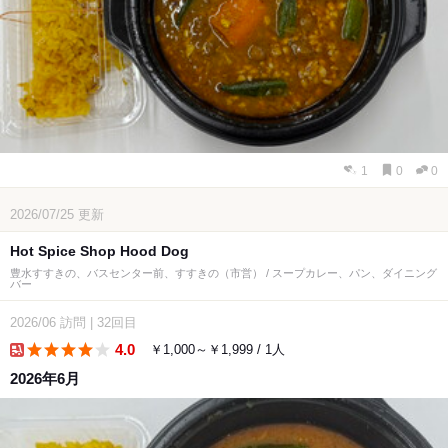
1
0
0
2026/07/25
更新
Hot Spice Shop Hood Dog
豊水すすきの、バスセンター前、すすきの（市営） / スープカレー、パン、ダイニング
バー
2026/06
訪問
|
32回目
4.0
￥1,000～￥1,999 / 1人
delivery
2026年6月