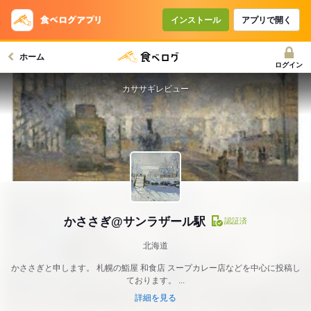
インストール
アプリで開く
ホーム
ログイン
カササギレビュー
かささぎ@サンラザール駅
認証済
北海道
かささぎと申します。 札幌の鮨屋 和食店 スープカレー店などを中心に投稿し
ております。 ...
詳細を見る