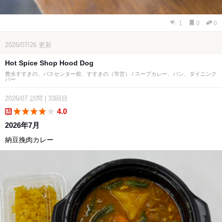
1
0
0
2026/07/26
更新
Hot Spice Shop Hood Dog
豊水すすきの、バスセンター前、すすきの（市営） / スープカレー、パン、ダイニング
バー
2026/07
訪問
|
33回目
4.0
delivery
2026年7月
納豆挽肉カレー