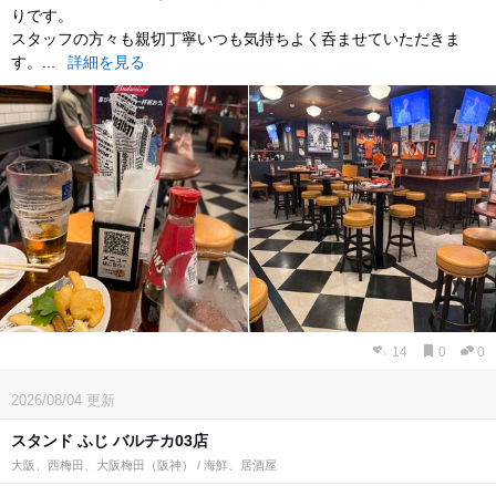
りです。
スタッフの方々も親切丁寧いつも気持ちよく呑ませていただきま
す。...
詳細を見る
14
0
0
2026/08/04
更新
スタンド ふじ バルチカ03店
大阪、西梅田、大阪梅田（阪神） / 海鮮、居酒屋