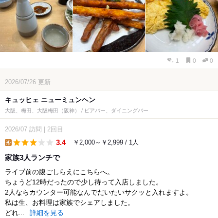
1
0
0
2026/07/26
更新
キュッヒェ ニューミュンヘン
大阪、梅田、大阪梅田（阪神） / ビアバー、ダイニングバー
2026/07
訪問
|
2回目
3.4
￥2,000～￥2,999 / 1人
lunch
家族3人ランチで
ライブ前の腹ごしらえにこちらへ。
ちょうど12時だったので少し待って入店しました。
2人ならカウンター可能なんでだいたいサクッと入れますよ。
私は生、お料理は家族でシェアしました。
どれ...
詳細を見る