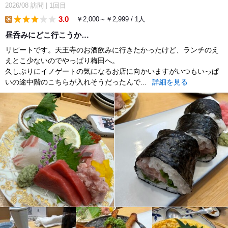
2026/08
訪問
|
1回目
3.0
￥2,000～￥2,999 / 1人
lunch
昼呑みにどこ行こうか…
リピートです。天王寺のお酒飲みに行きたかったけど、ランチのえ
えとこ少ないのでやっぱり梅田へ。
久しぶりにイノゲートの気になるお店に向かいますがいつもいっぱ
いの途中階のこちらが入れそうだったんで...
詳細を見る