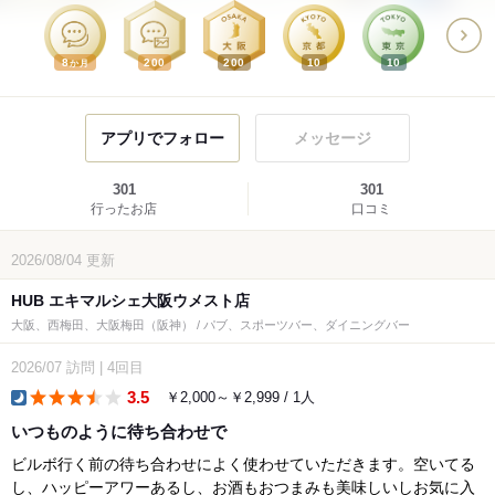
8
200
200
10
10
か月
アプリでフォロー
メッセージ
301
301
行ったお店
口コミ
2026/08/04
更新
HUB エキマルシェ大阪ウメスト店
大阪、西梅田、大阪梅田（阪神） / パブ、スポーツバー、ダイニングバー
2026/07
訪問
|
4回目
3.5
￥2,000～￥2,999 / 1人
dinner
いつものように待ち合わせで
ビルボ行く前の待ち合わせによく使わせていただきます。空いてる
し、ハッピーアワーあるし、お酒もおつまみも美味しいしお気に入