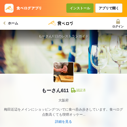
インストール
アプリで開く
ホーム
ログイン
もーさん611のレストランガイド
もーさん611
認証済
大阪府
梅田近辺をメインにショッピングついでに食べ呑み歩きしています。食べログ
点数高くても喫煙オッケー...
詳細を見る