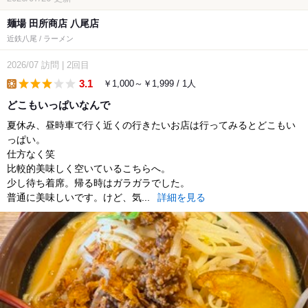
麺場 田所商店 八尾店
近鉄八尾 / ラーメン
2026/07
訪問
|
2回目
3.1
￥1,000～￥1,999 / 1人
lunch
どこもいっぱいなんで
夏休み、昼時車で行く近くの行きたいお店は行ってみるとどこもい
っぱい。
仕方なく笑
比較的美味しく空いているこちらへ。
少し待ち着席。帰る時はガラガラでした。
普通に美味しいです。けど、気...
詳細を見る