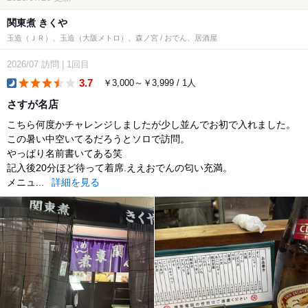
関東煮 きくや
玉造（ＪＲ）、玉造（大阪メトロ）、森ノ宮 / おでん、居酒屋
2026/07
訪問
|
1回目
3.7
￥3,000～￥3,999 / 1人
dinner
さすが名店
こちら何度かチャレンジしましたが少し並んでお初で入れました。
この暑い中空いてるだろうとソロで訪問。
やっぱり名前書いてある笑
記入後20分ほど待って着席.ええおでんの匂い充満。
メニュ...
詳細を見る