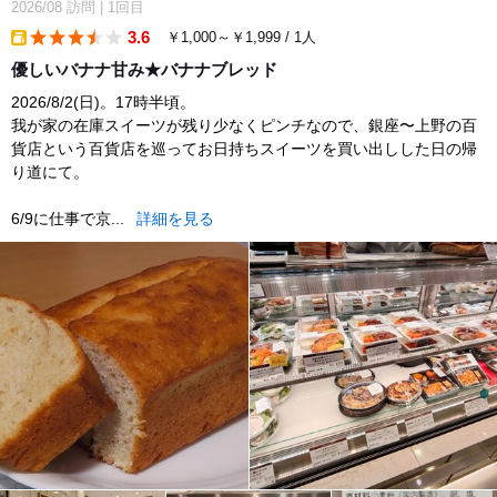
2026/08
訪問
|
1回目
3.6
￥1,000～￥1,999 / 1人
takeout
優しいバナナ甘み★バナナブレッド
2026/8/2(日)。17時半頃。
我が家の在庫スイーツが残り少なくピンチなので、銀座〜上野の百
貨店という百貨店を巡ってお日持ちスイーツを買い出しした日の帰
り道にて。
6/9に仕事で京...
詳細を見る