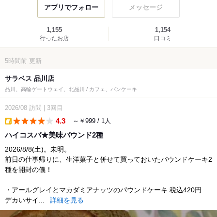
アプリでフォロー
メッセージ
1,155
1,154
行ったお店
口コミ
5時間前
更新
サラベス 品川店
品川、高輪ゲートウェイ、北品川 / カフェ、パンケーキ
2026/08
訪問
|
3回目
4.3
～￥999 / 1人
takeout
ハイコスパ★美味パウンド2種
2026/8/8(土)。未明。
前日の仕事帰りに、生洋菓子と併せて買っておいたパウンドケーキ2
種を開封の儀！
・アールグレイとマカダミアナッツのパウンドケーキ 税込420円
デカいサイ...
詳細を見る