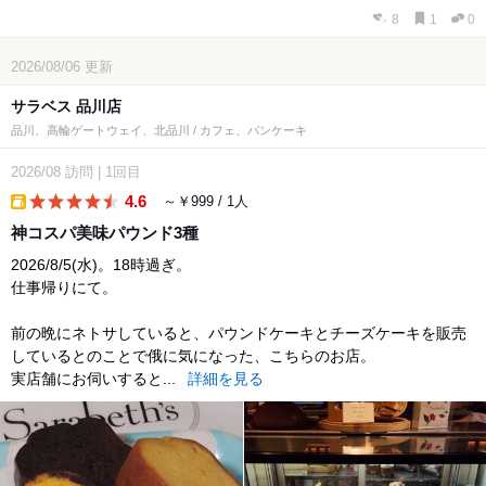
8
1
0
2026/08/06
更新
サラベス 品川店
品川、高輪ゲートウェイ、北品川 / カフェ、パンケーキ
2026/08
訪問
|
1回目
4.6
～￥999 / 1人
takeout
神コスパ美味パウンド3種
2026/8/5(水)。18時過ぎ。
仕事帰りにて。
前の晩にネトサしていると、パウンドケーキとチーズケーキを販売
しているとのことで俄に気になった、こちらのお店。
実店舗にお伺いすると...
詳細を見る