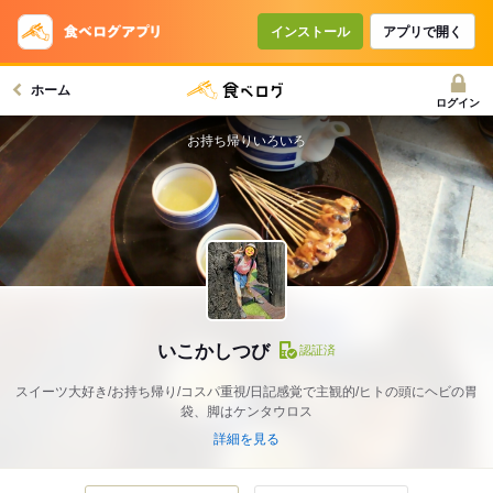
インストール
アプリで開く
ホーム
ログイン
お持ち帰りいろいろ
いこかしつび
認証済
スイーツ大好き/お持ち帰り/コスパ重視/日記感覚で主観的/ヒトの頭にヘビの胃
袋、脚はケンタウロス
詳細を見る