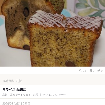
13
0
0
14時間前
更新
サラベス 品川店
品川、高輪ゲートウェイ、北品川 / カフェ、パンケーキ
2026/08
訪問
|
2回目