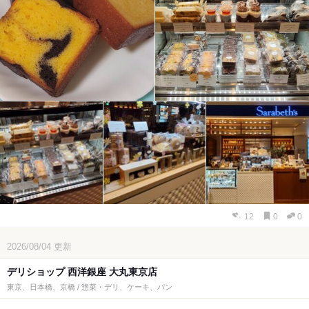
12
0
0
2026/08/04
更新
デリショップ 西洋銀座 大丸東京店
東京、日本橋、京橋 / 惣菜・デリ、ケーキ、パン