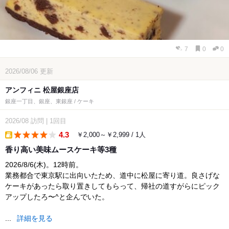
7
0
0
2026/08/06
更新
アンフィニ 松屋銀座店
銀座一丁目、銀座、東銀座 / ケーキ
2026/08
訪問
|
1回目
4.3
￥2,000～￥2,999 / 1人
takeout
香り高い美味ムースケーキ等3種
2026/8/6(木)。12時前。
業務都合で東京駅に出向いたため、道中に松屋に寄り道。良さげな
ケーキがあったら取り置きしてもらって、帰社の道すがらにピック
アップしたろ〜^と企んでいた。
...
詳細を見る