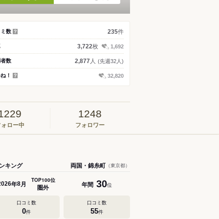
件
コミ数
235
？
枚
真
3,722
1,692
人
問者数
2,877
(先週32人)
いね！
32,820
？
1229
1248
フォロー中
フォロワー
ンキング
両国・錦糸町
（東京都）
TOP100位
30
年
月
年間
2026
8
位
圏外
口コミ数
口コミ数
0
55
件
件