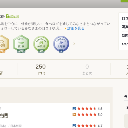
認証済
京都)
口
地元を中心に 外食が楽しい 食べログを通じてみなさまとつながってい
写
ォローしているみなさまの口コミや現...
詳細を見る
訪
い
200
150
10
1
250
0
店
口コミ
まとめ
ラ
4.6
理
5.0
の時間
4.7
本） / 日本料理