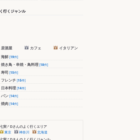
く行くジャンル
居酒屋
カフェ
イタリアン
海鮮
[
19
件]
焼き鳥・串焼・鳥料理
[
18
件]
寿司
[
15
件]
フレンチ
[
15
件]
日本料理
[
14
件]
パン
[
14
件]
焼肉
[
14
件]
七実:* Dさんのよく行くエリア
東京
神奈川
北海道
七実:* Dさんのよく行くジャンル