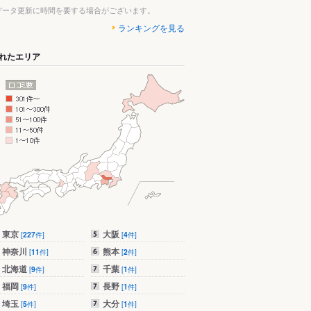
データ更新に時間を要する場合がございます。
ランキングを見る
れたエリア
東京
大阪
[
227
件]
[
4
件]
神奈川
熊本
[
11
件]
[
2
件]
北海道
千葉
[
9
件]
[
1
件]
福岡
長野
[
9
件]
[
1
件]
埼玉
大分
[
5
件]
[
1
件]