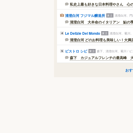
私史上最も好きな日本料理やさん 心のこ
清澄白河 フジマル醸造所
東京
清澄白河、門
3
清澄白河 大本命のイタリアン 鮎の
Le Delizie Del Mondo
東京
清澄白河、菊川、
4
清澄白河 どのお料理も美味しい！大満
ビストロ シピ
東京
森下、清澄白河、菊川 / 
5
森下 カジュアルフレンチの最高峰 
おす