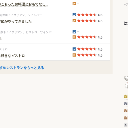
もったお料理とおもてなし...
※
4.6
前仲町 / イタリアン、ワインバー
4.5
季節がやってきました
訪
森下 / イタリアン、ビストロ、ワインバー
4.5
足
4.5
ビストロ
4.5
大好きなビストロ
すめレストランをもっと見る