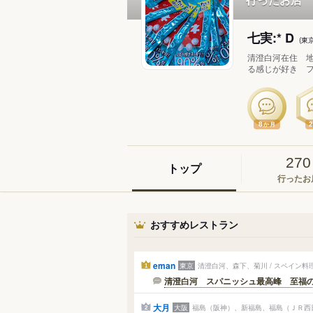
七実:* D
(東
清澄白河在住 
る感じが好き フ
8
か月
270
トップ
行ったお
おすすめレストラン
eman
東京
清澄白河、森下、菊川 / スペイン料
1
清澄白河 スパニッシュ最高峰 至福
大月
大阪
福島（阪神）、新福島、福島（ＪＲ西日
2