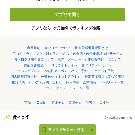
アプリで開く
アプリなら1ヶ月無料でランキング検索！
利用規約
食べログについて
携帯電話番号認証とは
口コミ・ランキングに対する取り組み
飲食店・飲食企業様向けサービス
食べログ店舗会員について
広告（メーカー・団体様等向け）について
機能改善要望
口コミガイドライン
食べログプレミアム
食べログプレミアム無料クーポン
ネット予約（リクエスト予約）
個人情報保護方針
外部送信（オプトアウト）
特定商取引法に基づく表記
推奨環境
ヘルプ・お問い合わせ
採用情報
企業情報
キーワード一覧
サイトマップ
チェーン一覧
言語：
English
简体中文
繁體中文
한국어
日本語
©Kakaku.com, Inc.
アプリでサクサク見る