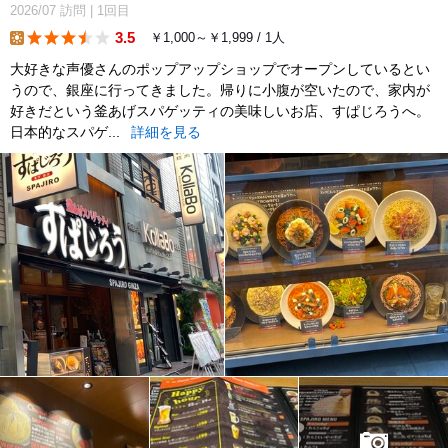
2026/07
訪問
|
1回目
3.5
￥1,000～￥1,999 / 1人
lunch
大好きな声優さんのポップアップショップでオープンしているとい
うので、銀座に行ってきました。帰りに小腹が空いたので、家内が
好きだという釜あげスパゲッティの美味しいお店、すぱじろうへ。
日本的なスパゲ...
詳細を見る