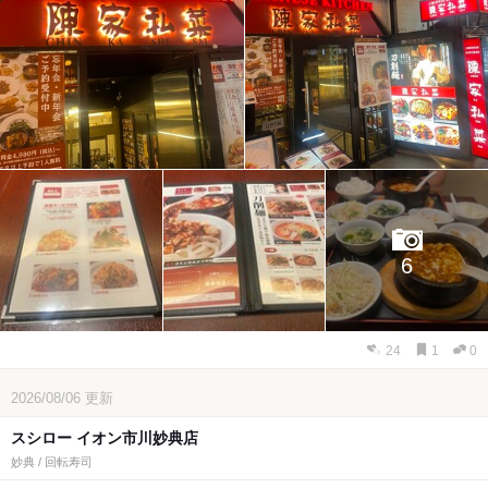
6
24
1
0
2026/08/06
更新
スシロー イオン市川妙典店
妙典 / 回転寿司