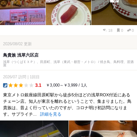
7
18
0
0
2026/08/02
更新
鳥貴族 浅草六区店
浅草（つくばＥＸＰ）、田原町、浅草（東武・都営・メトロ） / 焼き鳥、鳥料理、居酒
屋
2026/07
訪問
|
1回目
3.1
￥3,000～￥3,999 / 1人
dinner
東京メトロ銀座線田原町駅から徒歩5分ほどの浅草ROX付近にある
チェーン店。知人が東京を離れるということで、集まりました。鳥
貴族は、昔よく行っていたのですが、コロナ明け初訪問になりま
す。サプライチ...
詳細を見る