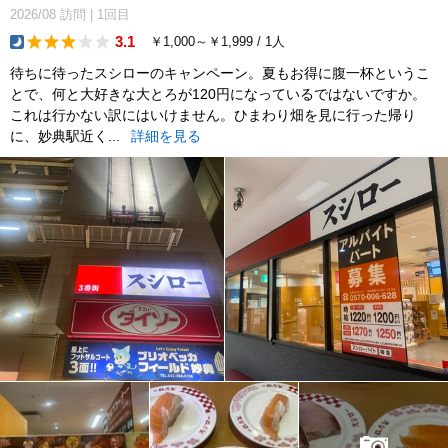
2026/08
訪問
|
1回目
3.1
￥1,000～￥1,999 / 1人
dinner
待ちに待ったスシローのキャンペーン。夏もお得に腹一杯というこ
とで、何と大好きな大とろが120円になっているではないですか。
これは行かない訳にはいけません。ひまわり畑を見に行った帰り
に、妙典駅近く...
詳細を見る