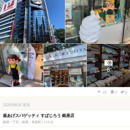
6
25
0
0
2026/08/06
更新
釜あげスパゲッティ すぱじろう 銀座店
銀座一丁目、銀座、有楽町 / パスタ