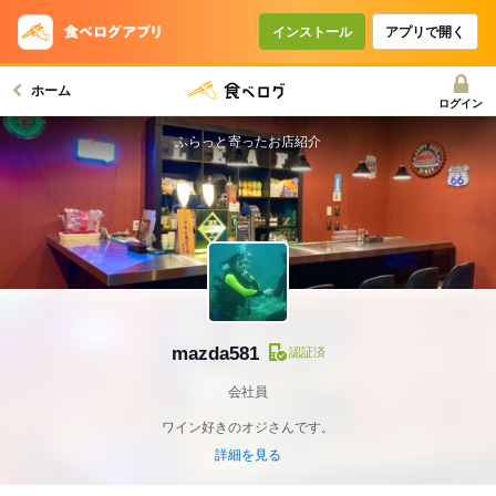
インストール
アプリで開く
ホーム
ログイン
ふらっと寄ったお店紹介
mazda581
認証済
会社員
ワイン好きのオジさんです。
詳細を見る