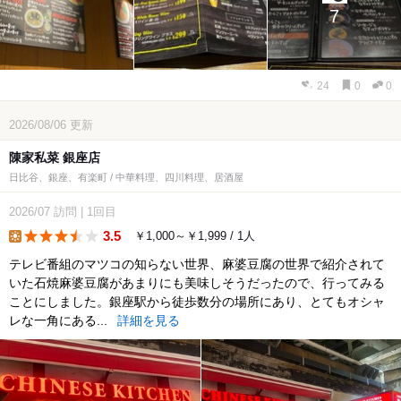
7
24
0
0
2026/08/06
更新
陳家私菜 銀座店
日比谷、銀座、有楽町 / 中華料理、四川料理、居酒屋
2026/07
訪問
|
1回目
3.5
￥1,000～￥1,999 / 1人
lunch
テレビ番組のマツコの知らない世界、麻婆豆腐の世界で紹介されて
いた石焼麻婆豆腐があまりにも美味しそうだったので、行ってみる
ことにしました。銀座駅から徒歩数分の場所にあり、とてもオシャ
レな一角にある...
詳細を見る