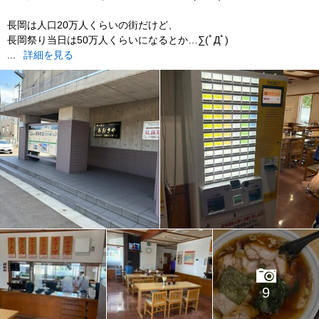
長岡は人口20万人くらいの街だけど、
長岡祭り当日は50万人くらいになるとか…∑(ﾟДﾟ)
...
詳細を見る
9