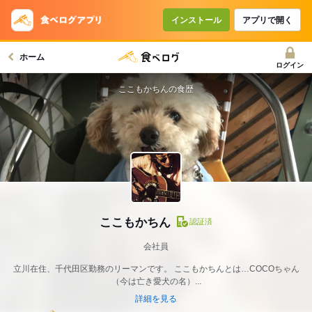
インストール
アプリで開く
ホーム
ログイン
ここもかちんの食歴
ここもかちん
認証済
会社員
立川在住、千代田区勤務のリーマンです。 ここもかちんとは…COCOちゃん
（今は亡き愛犬の名）...
詳細を見る