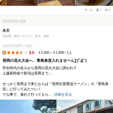
58
4
0
2026/08/04
更新
弁天
北長岡、押切 / ラーメン、餃子、食堂
2026/08
訪問
|
1回目
3.5
￥1,000～￥1,999 / 1人
lunch
長岡の花火大会へ、青島食堂入れませーん∑(ﾟДﾟ)
学生時代の友人から長岡の花火大会に誘われて
上越新幹線で新潟は長岡まで…
せっかく長岡まで来たならば『長岡生姜醤油ラーメン』の『青島食
堂』に行ってみた〜い！
てな事で、連れて行ってもら...
詳細を見る