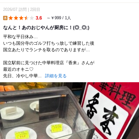
2026/07
訪問
|
2回目
3.6
～￥999 / 1人
lunch
なんと！あのおじやんが厨房に！(◎_◎;)
平和な平日休み…
いつも国分寺のゴルフ打ちっ放しで練習した後
国立あたりでランチを取るのでありますが…
国立駅前に見つけた中華料理店『香来』さんが
最近のオキニ♡
先日、冷やし中華...
詳細を見る