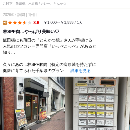
九段下、飯田橋、水道橋 / カレー、とんかつ
2026/07
訪問
|
1回目
3.6
￥1,000～￥1,999 / 1人
lunch
林SPF肉…やっぱり美味い♡
飯田橋にも蒲田の『とんかつ檍』さんが手掛ける
人気のカツカレー専門店『いっぺこっぺ』があると
知り…
久々にあの…林SPF豚肉（特定の病原菌を持たずに
健康に育てられた千葉県のブラン...
詳細を見る