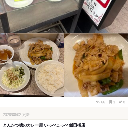
66
3
0
2026/08/02
更新
とんかつ檍のカレー屋 いっぺこっぺ 飯田橋店