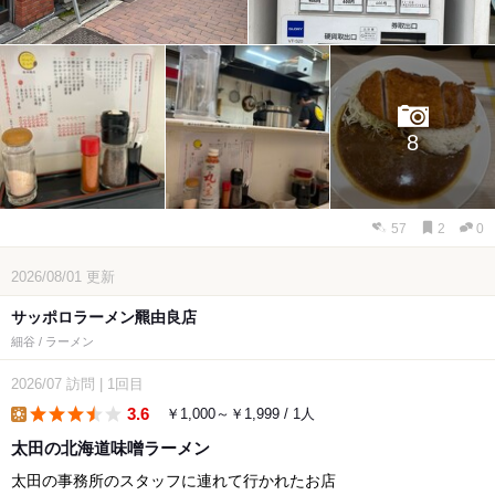
8
57
2
0
2026/08/01
更新
サッポロラーメン羆由良店
細谷 / ラーメン
2026/07
訪問
|
1回目
3.6
￥1,000～￥1,999 / 1人
lunch
太田の北海道味噌ラーメン
太田の事務所のスタッフに連れて行かれたお店