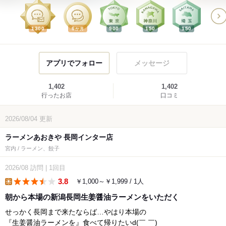
1300
6
900
150
150
か月
アプリでフォロー
メッセージ
1,402
1,402
行ったお店
口コミ
2026/08/04
更新
ラーメンあおきや 長岡インター店
宮内 / ラーメン、餃子
2026/08
訪問
|
1回目
3.8
￥1,000～￥1,999 / 1人
lunch
朝から本場の新潟長岡生姜醤油ラーメンをいただく
せっかく長岡まで来たならば…やはり本場の
『生姜醤油ラーメンを』食べて帰りたいd(￣ ￣)