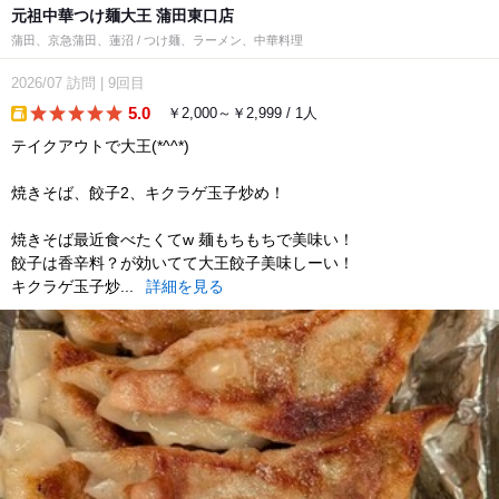
元祖中華つけ麺大王 蒲田東口店
蒲田、京急蒲田、蓮沼 / つけ麺、ラーメン、中華料理
2026/07
訪問
|
9回目
5.0
￥2,000～￥2,999 / 1人
takeout
テイクアウトで大王(*^^*)
焼きそば、餃子2、キクラゲ玉子炒め！
焼きそば最近食べたくてw 麺もちもちで美味い！
餃子は香辛料？が効いてて大王餃子美味しーい！
キクラゲ玉子炒...
詳細を見る