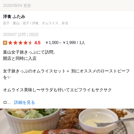
2026/08/04
更新
洋食 ふたみ
逗子・葉山、逗子 / 洋食、オムライス、弁当
2026/07
訪問
|
2回目
4.5
￥1,000～￥1,999 / 1人
lunch
葉山女子旅きっぷにて訪問。
開店と同時に入店︎
女子旅きっぷのオムライスセット＋ 別にオススメのローストビーフ
を✨️
オムライス美味し〜サラダも付いてエビフライもサクサク
ロ...
詳細を見る