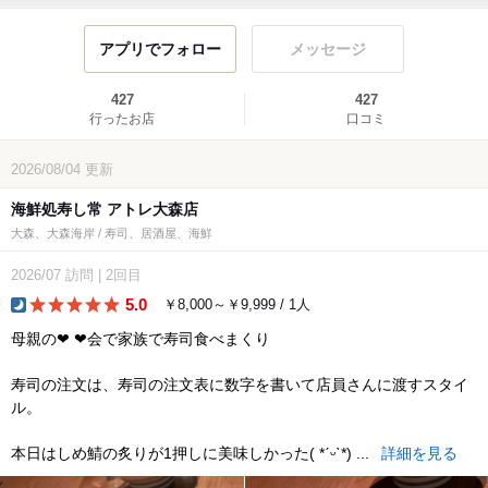
アプリでフォロー
メッセージ
427
427
行ったお店
口コミ
2026/08/04
更新
海鮮処寿し常 アトレ大森店
大森、大森海岸 / 寿司、居酒屋、海鮮
2026/07
訪問
|
2回目
5.0
￥8,000～￥9,999 / 1人
dinner
母親の‪‪❤︎‬ ‪‪❤︎‬会で家族で寿司食べまくり
寿司の注文は、寿司の注文表に数字を書いて店員さんに渡すスタイ
ル。
本日はしめ鯖の炙りが1押しに美味しかった( *ˊᵕˋ*) ...
詳細を見る