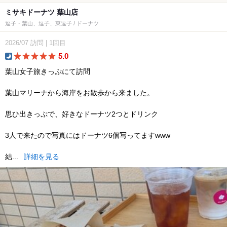
ミサキドーナツ 葉山店
逗子・葉山、逗子、東逗子 / ドーナツ
2026/07
訪問
|
1回目
5.0
dinner
葉山女子旅きっぷにて訪問
葉山マリーナから海岸をお散歩から来ました。
思ひ出きっぷで、好きなドーナツ2つとドリンク
3人で来たので写真にはドーナツ6個写ってますwww
結...
詳細を見る