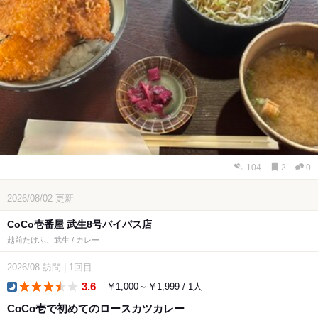
104
2
0
2026/08/02
更新
CoCo壱番屋 武生8号バイパス店
越前たけふ、武生 / カレー
2026/08
訪問
|
1回目
3.6
￥1,000～￥1,999 / 1人
dinner
CoCo壱で初めてのロースカツカレー