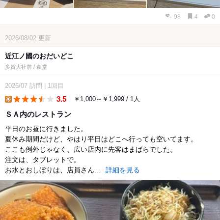
98
4
0
2026/08/02
更新
近江ノ國のおだいどこ
多賀大社前 / 食堂
2026/07
訪問
|
1回目
3.5
￥1,000～￥1,999 / 1人
lunch
ＳＡ内のレストラン
平日のお昼に行きました。
夏休み期間だけど、やはり平日はどこへ行っても空いてます。
ここも例外じゃなく、広い店内に先客はまばらでした。
注文は、タブレットで。
お水とおしぼりは、店員さん...
詳細を見る