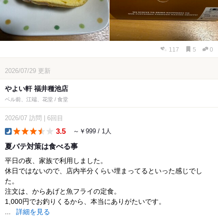
117
5
0
2026/07/29
更新
やよい軒 福井種池店
ベル前、江端、花堂 / 食堂
2026/07
訪問
|
6回目
3.5
～￥999 / 1人
dinner
夏バテ対策は食べる事
平日の夜、家族で利用しました。
休日ではないので、店内半分くらい埋まってるといった感じでし
た。
注文は、からあげと魚フライの定食。
1,000円でお釣りくるから、本当にありがたいです。
...
詳細を見る