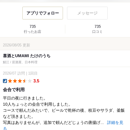
アプリでフォロー
メッセージ
735
735
行ったお店
口コミ
2026/08/05
更新
喜酒とUMAMI たけのうち
鯖江 / 居酒屋、日本料理
2026/07
訪問
|
1回目
3.5
dinner
会合で利用
平日の夜に行きました。
10人ちょっとの会合で利用しました。
コースで頼んだみたいで、ビールで乾杯の後、枝豆やサラダ、釜飯
など頂きました。
写真はありませんが、追加で頼んだどじょうの唐揚げ...
詳細を見
る