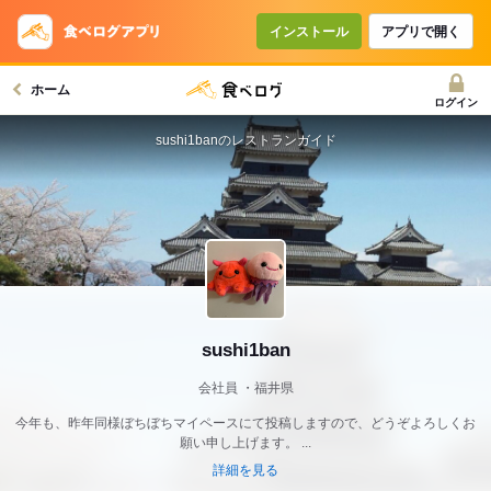
インストール
アプリで開く
ホーム
ログイン
sushi1banのレストランガイド
sushi1ban
会社員
福井県
今年も、昨年同様ぼちぼちマイペースにて投稿しますので、どうぞよろしくお
願い申し上げます。 ...
詳細を見る