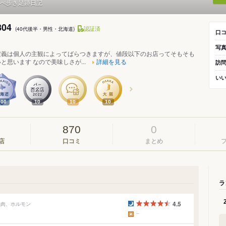
べ歩き足跡日記
804
認証済
(40代後半・男性・北海道)
口
写
定義は個人の主観によってばらつきますが、値段以下のお店ってそもそも
と思います なので美味しさが...
詳細を見る
訪
い
600
10
10
10
870
0
店
口コミ
まとめ
ラ
4.5
焼肉、ホルモン