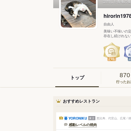
訪問した各地の食
hirorin197
自由人
美味い不味いの
存在し続けれない
700
870
トップ
行ったお
おすすめレストラン
蕃 YORONIKU
東京
恵比寿、代官山、広尾 / 
1
感動レベルの焼肉