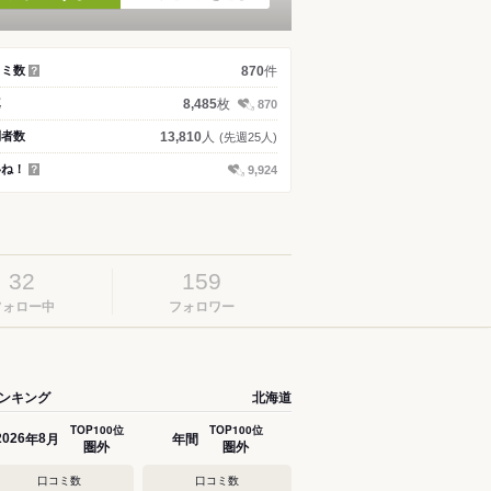
件
コミ数
870
？
枚
真
8,485
870
人
問者数
13,810
(先週25人)
いね！
9,924
？
32
159
フォロー中
フォロワー
ンキング
北海道
TOP100位
TOP100位
年
月
年間
2026
8
圏外
圏外
口コミ数
口コミ数