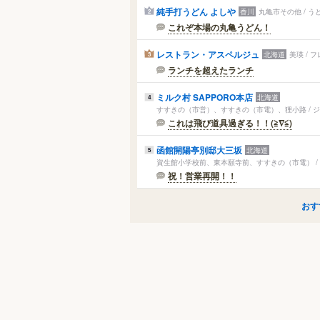
純手打うどん よしや
香川
丸亀市その他 / 
2
これぞ本場の丸亀うどん！
レストラン・アスペルジュ
北海道
美瑛 / 
3
ランチを超えたランチ
ミルク村 SAPPORO本店
北海道
4
すすきの（市営）、すすきの（市電）、狸小路 / 
これは飛び道具過ぎる！！(≧∇≦)
函館開陽亭別邸大三坂
北海道
5
資生館小学校前、東本願寺前、すすきの（市電） /
祝！営業再開！！
おす