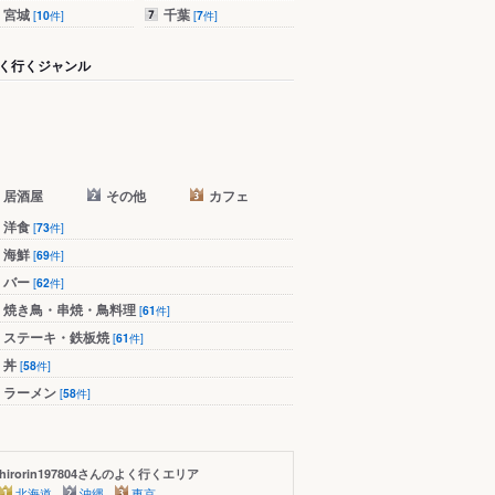
宮城
千葉
[
10
件]
[
7
件]
く行くジャンル
居酒屋
その他
カフェ
洋食
[
73
件]
海鮮
[
69
件]
バー
[
62
件]
焼き鳥・串焼・鳥料理
[
61
件]
ステーキ・鉄板焼
[
61
件]
丼
[
58
件]
ラーメン
[
58
件]
hirorin197804さんのよく行くエリア
北海道
沖縄
東京