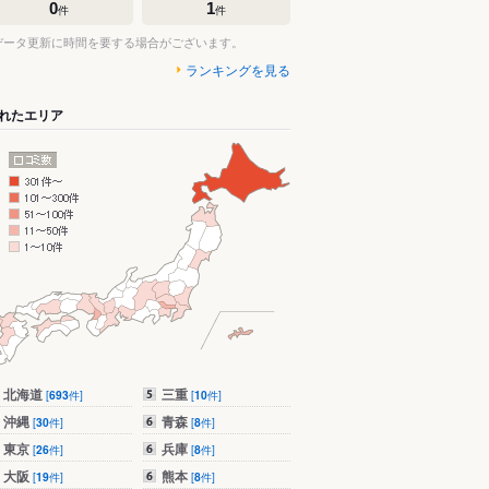
0
1
件
件
データ更新に時間を要する場合がございます。
ランキングを見る
れたエリア
北海道
三重
[
693
件]
[
10
件]
沖縄
青森
[
30
件]
[
8
件]
東京
兵庫
[
26
件]
[
8
件]
大阪
熊本
[
19
件]
[
8
件]