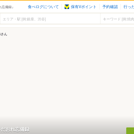
食べログについて
保有Vポイント
予約確認
行っ
だおれ忘備録』
04さん
の食いだおれ忘備録