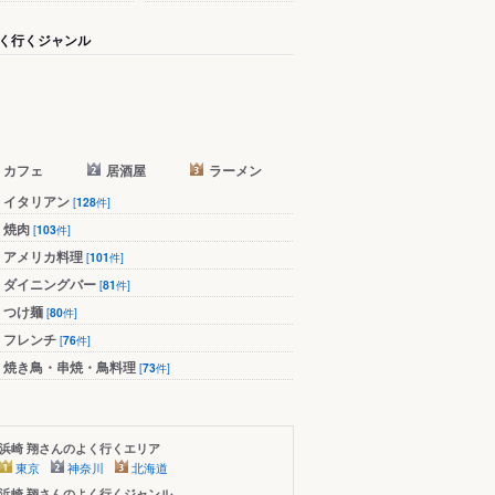
く行くジャンル
カフェ
居酒屋
ラーメン
イタリアン
[
128
件]
焼肉
[
103
件]
アメリカ料理
[
101
件]
ダイニングバー
[
81
件]
つけ麺
[
80
件]
フレンチ
[
76
件]
焼き鳥・串焼・鳥料理
[
73
件]
浜崎 翔さんのよく行くエリア
東京
神奈川
北海道
浜崎 翔さんのよく行くジャンル