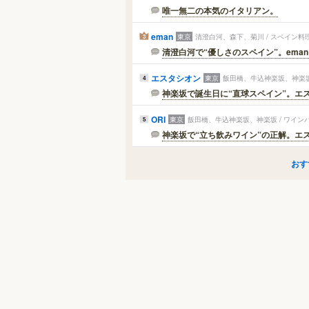
唯一無二の本気のイタリアン。
eman
東京
清澄白河、森下、菊川 / スペイン料
3
清澄白河で“優しさのスペイン”。eman
エスタシオン
東京
飯田橋、牛込神楽坂、神楽坂
4
神楽坂で誕生日に“直球スペイン”。エス
ORI
東京
飯田橋、牛込神楽坂、神楽坂 / ワイン
5
神楽坂で“立ち飲みワイン”の正解。エスタ
おす