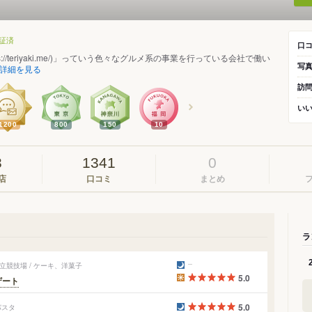
証済
口
ttps://teriyaki.me/)」っていう色々なグルメ系の事業を行っている会社で働い
写
詳細を見る
訪
い
1200
800
150
10
3
1341
0
店
口コミ
まとめ
ラ
競技場 / ケーキ、洋菓子
5.0
ザート
5.0
パスタ