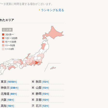
データ更新に時間を要する場合がございます。
ランキングを見る
れたエリア
東京
秋田
[
1018
件]
[
15
件]
神奈川
山梨
[
238
件]
[
15
件]
北海道
静岡
[
44
件]
[
15
件]
大阪
京都
[
19
件]
[
15
件]
高知
石川
[
16
件]
[
12
件]