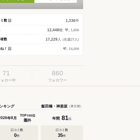
件
コミ数
1,336
？
枚
真
12,448
1,606
人
問者数
17,229
(先週27人)
いね！
14,009
？
71
860
フォロー中
フォロワー
ンキング
飯田橋・神楽坂
（東京都）
TOP100位
81
年
月
年間
2026
8
位
圏外
口コミ数
口コミ数
0
35
件
件