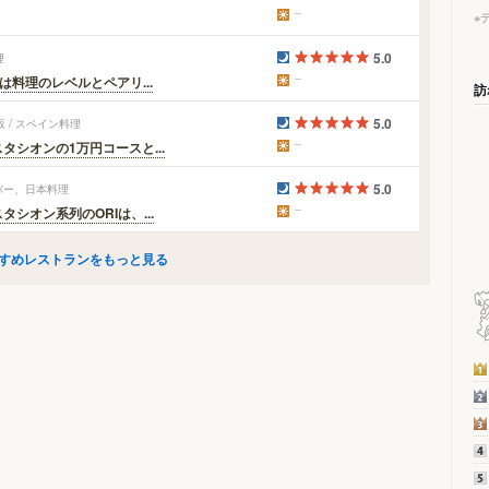
※
5.0
理
は料理のレベルとペアリ...
訪
5.0
 / スペイン料理
タシオンの1万円コースと...
5.0
バー、日本料理
シオン系列のORIは、...
すめレストランをもっと見る