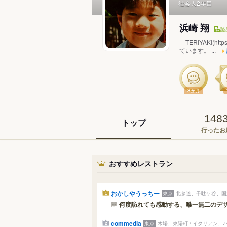
社会人2年目
浜崎 翔
認
「TERIYAKI(h
ています。 ...
8
か月
148
トップ
行ったお
おすすめレストラン
おかしやうっちー
東京
北参道、千駄ケ谷、国立
1
何度訪れても感動する、唯一無二のデ
commedia
東京
木場、東陽町 / イタリアン、
2