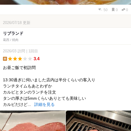
50
0
0
2026/07/18
更新
リブランド
葛西 / 焼肉
2026/03
訪問
|
1回目
3.4
lunch
お昼ご飯で初訪問
13:30過ぎに伺いました店内は半分くらいの客入り
ランチタイムもあとわずか
カルビとタンのランチを注文
タンの厚さは5mmくらいありとても美味しい
カルビだけど...
詳細を見る