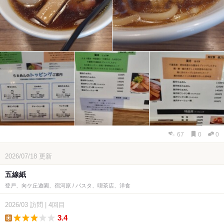
67
0
0
2026/07/18
更新
五線紙
登戸、向ケ丘遊園、宿河原 / パスタ、喫茶店、洋食
2026/03
訪問
|
4回目
3.4