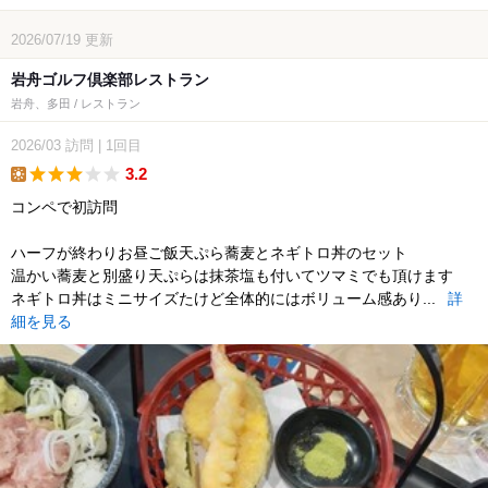
2026/07/19
更新
岩舟ゴルフ倶楽部レストラン
岩舟、多田 / レストラン
2026/03
訪問
|
1回目
3.2
lunch
コンペで初訪問
ハーフが終わりお昼ご飯天ぷら蕎麦とネギトロ丼のセット
温かい蕎麦と別盛り天ぷらは抹茶塩も付いてツマミでも頂けます
ネギトロ丼はミニサイズたけど全体的にはボリューム感あり...
詳
細を見る