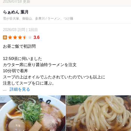
2026/07/18
更新
らぁめん 葉月
雪が谷大塚、御嶽山、多摩川 / ラーメン、つけ麺
2026/03
訪問
|
1回目
3.6
lunch
お昼ご飯で初訪問
12:50頃に伺いました
カウター席に座り醤油特ラーメンを注文
10分弱で着丼
スープの上はオイルでふたされていたのでいつも以上に
注意してスープを口に運ぶ。
...
詳細を見る