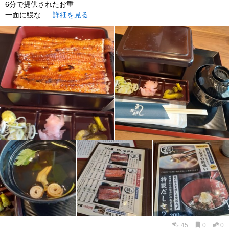
6分で提供されたお重
一面に鰻な...
詳細を見る
45
0
0