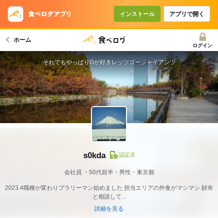
インストール
アプリで開く
ホーム
ログイン
それでもやっぱりGが好きレッツゴージャイアンツ
s0kda
認証済
会社員
50代前半・男性・東京都
2023.4職種が変わりプラリーマン始めました 担当エリアの外食がマシマシ 財布
と相談して...
詳細を見る