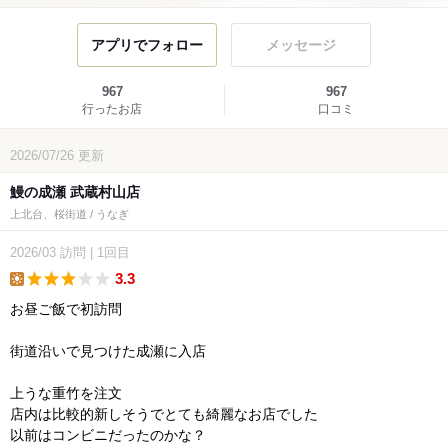
アプリでフォロー
メッセージ
967
967
行ったお店
口コミ
2026/07/26
更新
鰻の成瀬 武蔵村山店
上北台、桜街道 / うなぎ
2026/03
訪問
|
1回目
3.3
lunch
お昼ご飯で初訪問
街道沿いで見つけた成瀬に入店
上うな重竹を注文
店内は比較的新しそうでとても綺麗なお店でした
以前はコンビニだったのかな？