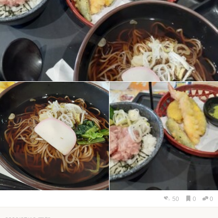
50
0
0