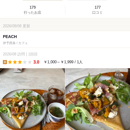
179
177
行ったお店
口コミ
2026/08/08
更新
PEACH
伊予西条 / カフェ
2026/08
訪問
|
1回目
3.0
￥1,000～￥1,999 / 1人
lunch