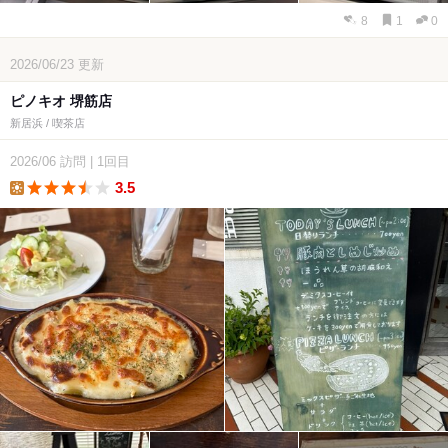
8
1
0
2026/06/23
更新
ピノキオ 堺筋店
新居浜 / 喫茶店
2026/06
訪問
|
1回目
3.5
lunch