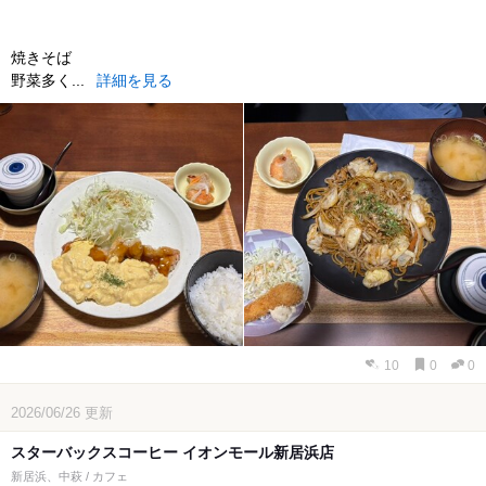
焼きそば
野菜多く...
詳細を見る
10
0
0
2026/06/26
更新
スターバックスコーヒー イオンモール新居浜店
新居浜、中萩 / カフェ