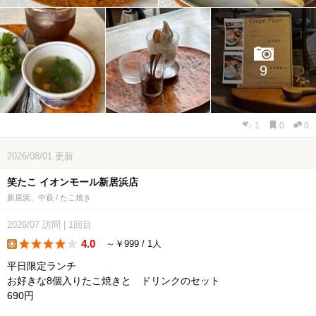
9
1
0
0
2026/08/01
更新
笑たこ イオンモール新居浜店
新居浜、中萩 / たこ焼き
2026/07
訪問
|
1回目
4.0
～￥999 / 1人
lunch
平日限定ランチ
お好きな8個入りたこ焼きと ドリンクのセット
690円