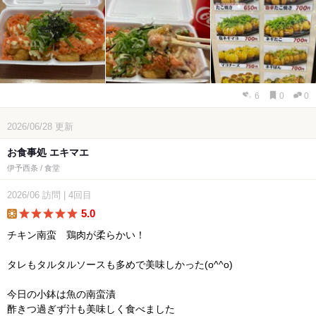
6
0
0
2026/06/28
更新
お食事処 エキマエ
伊予西条 / 食堂
2026/06
訪問
|
4回目
5.0
lunch
チキン南蛮 鶏肉が柔らかい！
タレもタルタルソースも多めで美味しかった(o^^o)
今日の小鉢は魚の南蛮漬
酢きつ過ぎず汁も美味しく食べました