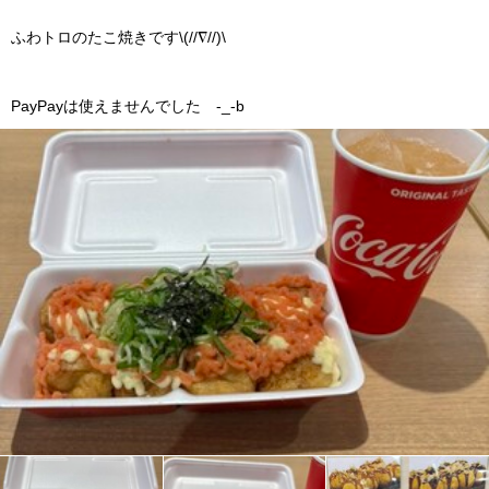
ふわトロのたこ焼きです\(//∇//)\
PayPayは使えませんでした -_-b