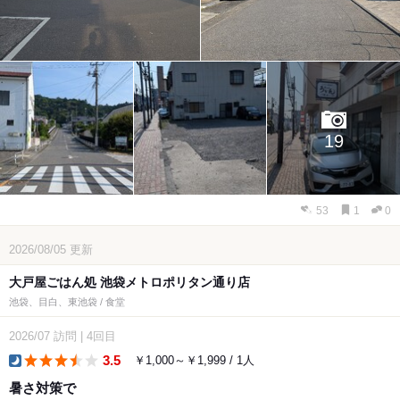
19
53
1
0
2026/08/05
更新
大戸屋ごはん処 池袋メトロポリタン通り店
池袋、目白、東池袋 / 食堂
2026/07
訪問
|
4回目
3.5
￥1,000～￥1,999 / 1人
dinner
暑さ対策で