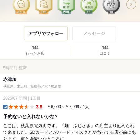
8
300
200
10
10
か月
アプリでフォロー
メッセージ
344
344
行ったお店
口コミ
5時間前
更新
赤津加
秋葉原、末広町、新御茶ノ水 / 居酒屋
2026/07
訪問
|
1回目
3.8
￥6,000～￥7,999 / 1人
dinner
予約ないと入れないかな?
ここは、秋葉原電気街です。『麺 ふじさき』の店主より勧められ
て来ました。SDカードとかハードディスクとか売ってる店が前にあ
ります。何と場違いなところに。