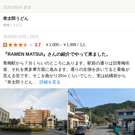
2026/08/06
更新
幸太郎うどん
青梅 / うどん
2026/08
訪問
|
1回目
3.7
￥1,000～￥1,999 / 1人
lunch
『RAMEN MATSUI』さんの紹介でやって来ました。
青梅駅から７分くらいのところにあります。駅前の通りは旧青梅街
道、それを奥多摩方面に進みます。通りの左側を歩いてると看板が
見える筈です。そこを曲がり20ｍくらいでした。実は結構前から
『幸太郎うどん...
詳細を見る