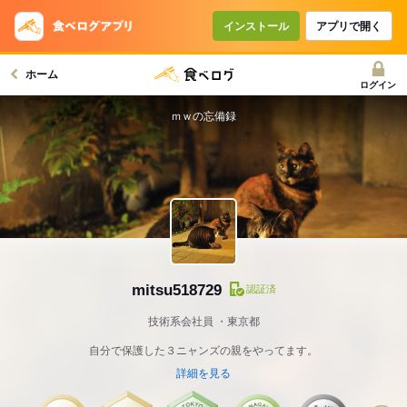
インストール
アプリで開く
ホーム
ログイン
ｍｗの忘備録
mitsu518729
認証済
技術系会社員
東京都
自分で保護した３ニャンズの親をやってます。
詳細を見る