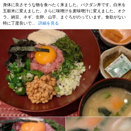
身体に良さそうな物を食べたく来ました。バクダン丼です。白米を
五穀米に変えました。さらに味噌汁を麦味噌汁に変えました。オク
ラ、納豆、ネギ、生卵、山芋、まぐろがのっています。食欲がない
時に丁度良いで...
詳細を見る