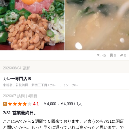
45
0
0
2026/08/04
更新
カレー専門店 B
東新宿、若松河田、新宿三丁目 / カレー、インドカレー
2026/07
訪問
|
4回目
4.1
￥4,000～￥4,999 / 1人
lunch
7/31.営業最終日。
ここに来てから２週間で５回来ております。と言うのも7/31に閉店
と聞いたから。もっと早くに通っていれば良かったと思います。で