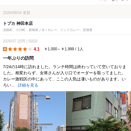
57
0
0
2026/08/04
更新
トプカ 神田本店
淡路町、小川町、新御茶ノ水 / カレー、インドカレー、居酒屋
2026/07
訪問
|
5回目
4.1
￥1,000～￥1,999 / 1人
lunch
一年ぶりの訪問
7/24の14時に訪れました。ランチ時間は終わっていて空いておりま
した。相変わらず、女将さんが入り口でオーダーを取ってました。
カレー激戦区の中にあって、ここの人気は凄いものがあります。い
ろい...
詳細を見る