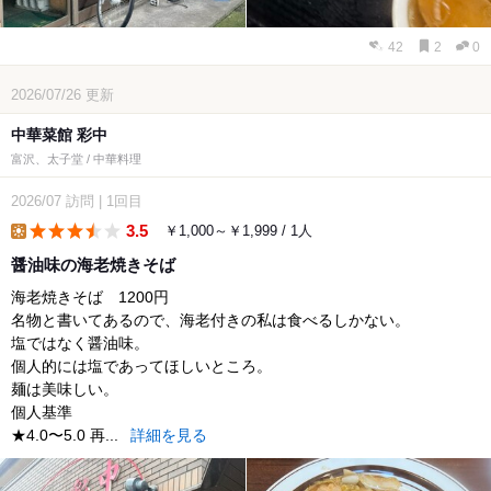
42
2
0
2026/07/26
更新
中華菜館 彩中
富沢、太子堂 / 中華料理
2026/07
訪問
|
1回目
3.5
￥1,000～￥1,999 / 1人
lunch
醤油味の海老焼きそば
海老焼きそば 1200円
名物と書いてあるので、海老付きの私は食べるしかない。
塩ではなく醤油味。
個人的には塩であってほしいところ。
麺は美味しい。
個人基準
★4.0〜5.0 再...
詳細を見る