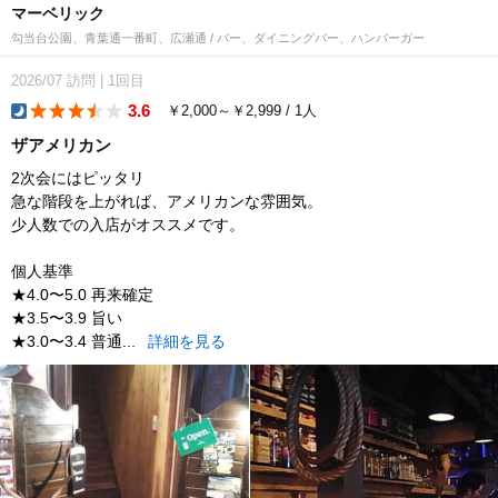
マーベリック
勾当台公園、青葉通一番町、広瀬通 / バー、ダイニングバー、ハンバーガー
2026/07
訪問
|
1回目
3.6
￥2,000～￥2,999 / 1人
dinner
ザアメリカン
2次会にはピッタリ
急な階段を上がれば、アメリカンな雰囲気。
少人数での入店がオススメです。
個人基準
★4.0〜5.0 再来確定
★3.5〜3.9 旨い
★3.0〜3.4 普通...
詳細を見る