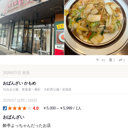
49
2
0
2026/07/12
更新
おばんざい かもめ
勾当台公園、青葉通一番町、大町西公園 / 居酒屋
2026/07
訪問
|
1回目
4.0
￥5,000～￥5,999 / 1人
dinner
おばんざい
酔亭よっちゃんだったお店