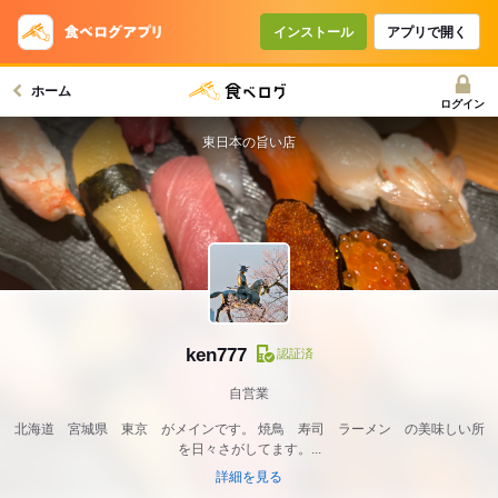
インストール
アプリで開く
ホーム
ログイン
東日本の旨い店
ken777
認証済
自営業
北海道 宮城県 東京 がメインです。 焼鳥 寿司 ラーメン の美味しい所
を日々さがしてます。...
詳細を見る