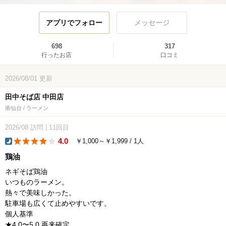
アプリでフォロー
メッセージ
698
317
行ったお店
口コミ
2026/08/01
更新
田中そば店 中田店
南仙台 / ラーメン
2026/08
訪問
|
11回目
4.0
￥1,000～￥1,999 / 1人
dinner
鶏油
ネギそば鶏油
いつものラーメン。
熱々で美味しかった。
駐車場も広くて止めやすいです。
個人基準
★4.0〜5.0 再来確定