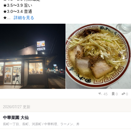
★3.5〜3.9 旨い
★3.0〜3.4 普通
★...
詳細を見る
45
0
0
2026/07/27
更新
中華菜園 大仙
長町一丁目、長町、河原町 / 中華料理、ラーメン、丼