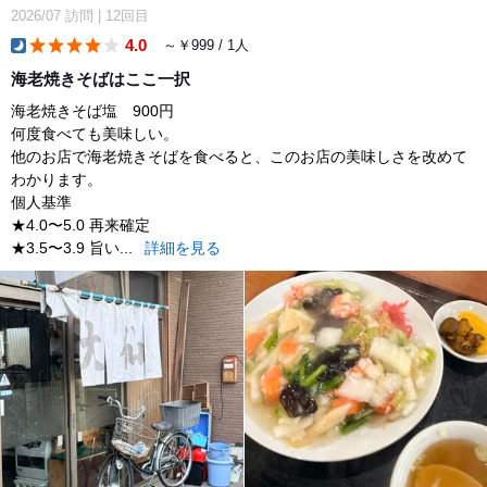
2026/07
訪問
|
12回目
4.0
～￥999 / 1人
dinner
海老焼きそばはここ一択
海老焼きそば塩 900円
何度食べても美味しい。
他のお店で海老焼きそばを食べると、このお店の美味しさを改めて
わかります。
個人基準
★4.0〜5.0 再来確定
★3.5〜3.9 旨い...
詳細を見る