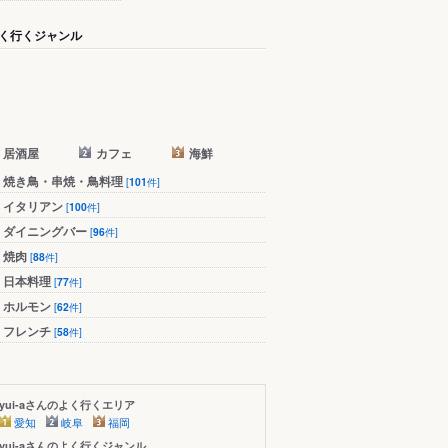
く行くジャンル
居酒屋
カフェ
海鮮
焼き鳥・串焼・鳥料理
[
101
件]
イタリアン
[
100
件]
ダイニングバー
[
96
件]
焼肉
[
88
件]
日本料理
[
77
件]
ホルモン
[
62
件]
フレンチ
[
58
件]
yui-aさんのよく行くエリア
愛知
岐阜
福岡
yui-aさんのよく行くジャンル