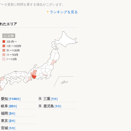
データ更新に時間を要する場合がございます。
ランキングを見る
れたエリア
愛知
三重
[
1144
件]
[
1
件]
岐阜
鹿児島
[
20
件]
[
1
件]
福岡
[
3
件]
東京
[
2
件]
宮城
[
1
件]