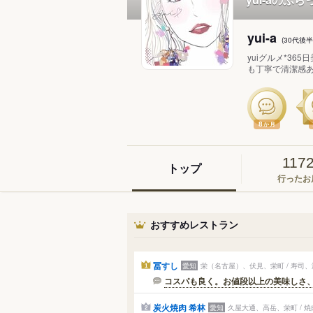
yui-a
(30代後
yuiグルメ*3
も丁寧で清潔感ある
8
か月
117
トップ
行ったお
おすすめレストラン
冨すし
愛知
栄（名古屋）、伏見、栄町 / 寿司
1
コスパも良く。お値段以上の美味しさ
炭火焼肉 希林
愛知
久屋大通、高岳、栄町 / 
2