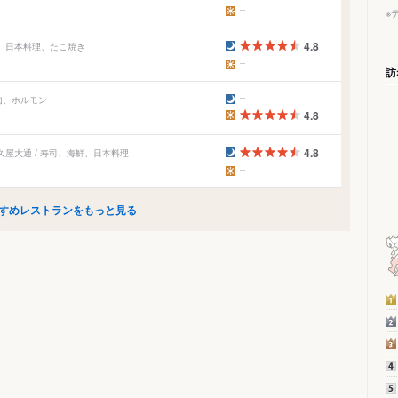
※
4.8
屋、日本料理、たこ焼き
訪
肉、ホルモン
4.8
4.8
屋大通 / 寿司、海鮮、日本料理
すめレストランをもっと見る