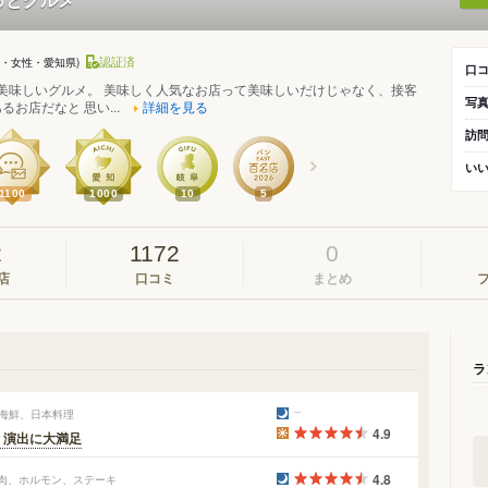
認証済
半・女性・愛知県)
口
65日美味しいグルメ。 美味しく人気なお店って美味しいだけじゃなく、接客
写
お店だなと 思い...
詳細を見る
訪
い
1100
1000
10
5
2
1172
0
店
口コミ
まとめ
ラ
、海鮮、日本料理
4.9
、演出に大満足
4.8
焼肉、ホルモン、ステーキ