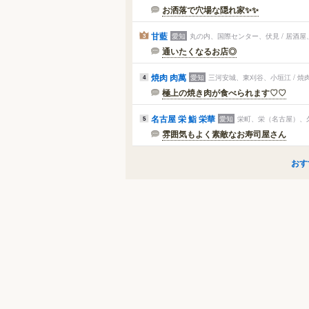
お洒落で穴場な隠れ家✨️✨️
甘藍
愛知
丸の内、国際センター、伏見 / 居酒
3
通いたくなるお店◎
焼肉 肉萬
愛知
三河安城、東刈谷、小垣江 / 焼
4
極上の焼き肉が食べられます♡♡
名古屋 栄 鮨 栄華
愛知
栄町、栄（名古屋）、久
5
雰囲気もよく素敵なお寿司屋さん
おす