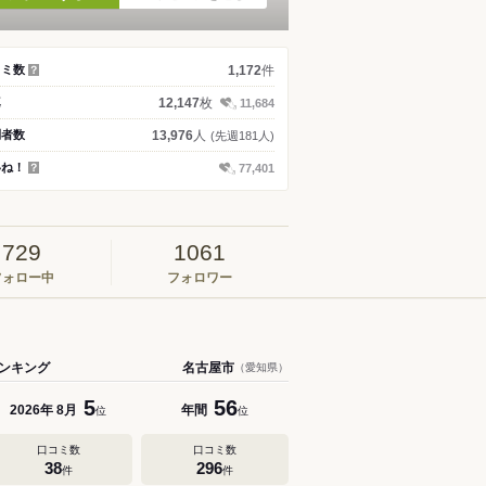
件
コミ数
1,172
？
枚
真
12,147
11,684
人
問者数
13,976
(先週181人)
いね！
77,401
？
729
1061
フォロー中
フォロワー
ンキング
名古屋市
（愛知県）
5
56
年
月
年間
2026
8
位
位
口コミ数
口コミ数
38
296
件
件