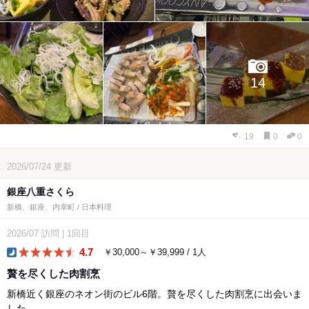
14
19
0
0
2026/07/24
更新
銀座八重さくら
新橋、銀座、内幸町 / 日本料理
2026/07
訪問
|
1回目
4.7
￥30,000～￥39,999 / 1人
dinner
贅を尽くした肉割烹
新橋近く銀座のネオン街のビル6階。贅を尽くした肉割烹に出会いま
した。