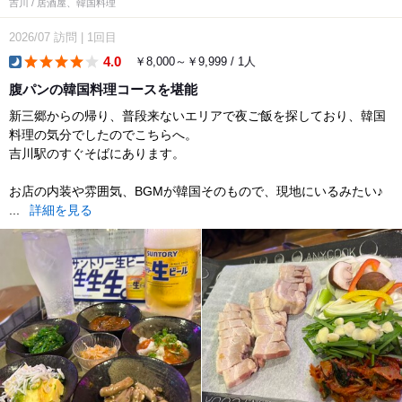
吉川 / 居酒屋、韓国料理
2026/07
訪問
|
1回目
4.0
￥8,000～￥9,999 / 1人
dinner
腹パンの韓国料理コースを堪能
新三郷からの帰り、普段来ないエリアで夜ご飯を探しており、韓国
料理の気分でしたのでこちらへ。
吉川駅のすぐそばにあります。
お店の内装や雰囲気、BGMが韓国そのもので、現地にいるみたい♪
...
詳細を見る