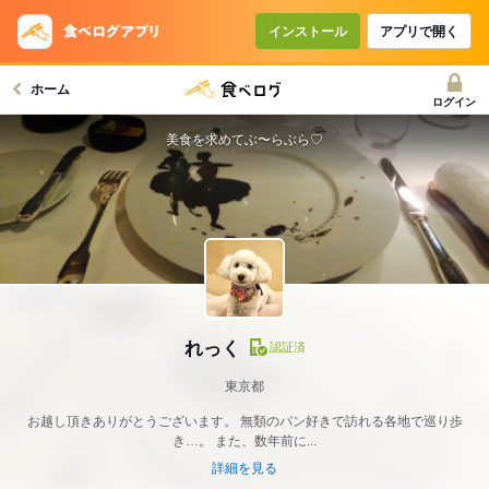
インストール
アプリで開く
ホーム
ログイン
美食を求めてぶ〜らぶら♡
れっく
認証済
東京都
お越し頂きありがとうございます。 無類のパン好きで訪れる各地で巡り歩
き…。 また、数年前に...
詳細を見る