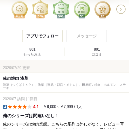
6
700
500
50
10
か月
アプリでフォロー
メッセージ
801
801
行ったお店
口コミ
2026/07/29
更新
俺の焼肉 浅草
浅草（つくばＥＸＰ）、浅草（東武・都営・メトロ）、田原町 / 焼肉、ホルモン、ステ
ーキ
2026/07
訪問
|
1回目
4.1
￥6,000～￥7,999 / 1人
dinner
俺のシリーズは間違いなし！
俺のシリーズの焼肉業態。こちらの系列は外しがなく、レビュー写