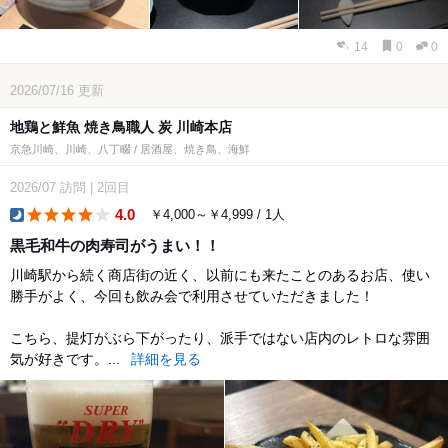
14
0
0
2026/07/16
更新
地鶏と鮮魚 焼き鳥職人 炭 川崎本店
京急川崎、川崎、八丁畷 / 居酒屋、焼き鳥、海鮮
2026/07
訪問
|
2回目
4.0
￥4,000～￥4,999 / 1人
dinner
黒毛和牛の肉寿司がうまい！！
川崎駅から続く商店街の近く、以前にも来たことのあるお店、使い
勝手がよく、今回も飲み会で利用させていただきました！
こちら、提灯がぶら下がったり、派手ではない店内のレトロな雰囲
気が好きです。...
詳細を見る