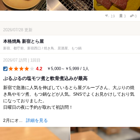
19
3
0
2026/07/28
更新
本格焼鳥 新宿とら屋
新宿、都庁前、新宿西口 / 焼き鳥、居酒屋、もつ鍋
2026/07
訪問
|
1回目
4.2
￥5,000～￥5,999 / 1人
dinner
ぷるぷるの塩モツ煮と軟骨煮込みが最高
新宿で急激に人気を伸ばしているとら屋グループさん、大ぶりの焼
き鳥やモツ煮、もつ鍋などが人気。SNSでよくお見かけしており気
になっておりました。
日曜日の夜に予約が取れて初訪問！
2月にオ...
詳細を見る