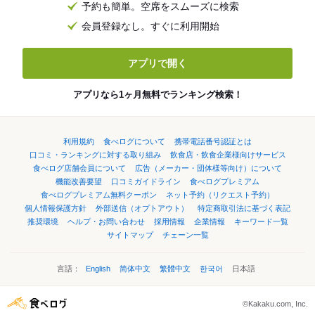
予約も簡単。空席をスムーズに検索
会員登録なし。すぐに利用開始
アプリで開く
アプリなら1ヶ月無料でランキング検索！
利用規約
食べログについて
携帯電話番号認証とは
口コミ・ランキングに対する取り組み
飲食店・飲食企業様向けサービス
食べログ店舗会員について
広告（メーカー・団体様等向け）について
機能改善要望
口コミガイドライン
食べログプレミアム
食べログプレミアム無料クーポン
ネット予約（リクエスト予約）
個人情報保護方針
外部送信（オプトアウト）
特定商取引法に基づく表記
推奨環境
ヘルプ・お問い合わせ
採用情報
企業情報
キーワード一覧
サイトマップ
チェーン一覧
言語：
English
简体中文
繁體中文
한국어
日本語
©Kakaku.com, Inc.