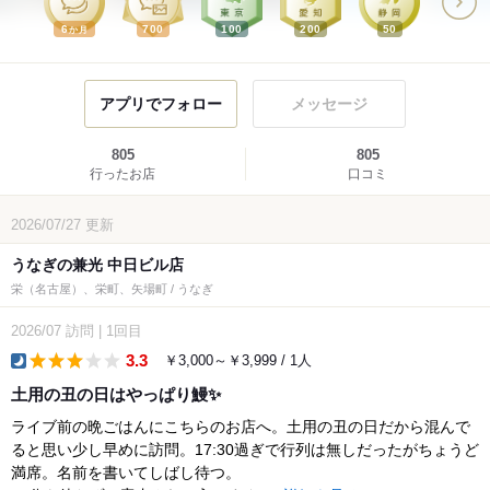
6
700
100
200
50
か月
アプリでフォロー
メッセージ
805
805
行ったお店
口コミ
2026/07/27
更新
うなぎの兼光 中日ビル店
栄（名古屋）、栄町、矢場町 / うなぎ
2026/07
訪問
|
1回目
3.3
￥3,000～￥3,999 / 1人
dinner
土用の丑の日はやっぱり鰻✨
ライブ前の晩ごはんにこちらのお店へ。土用の丑の日だから混んで
ると思い少し早めに訪問。17:30過ぎで行列は無しだったがちょうど
満席。名前を書いてしばし待つ。