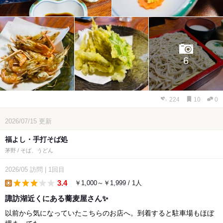
6
224
10
0
2026/07/15
更新
福よし・手打そば処
茅野 / そば、うどん
2026/05
訪問
|
1回目
3.4
￥1,000～￥1,999 / 1人
lunch
諏訪湖近くにある蕎麦屋さん✨
以前から気になっていたこちらのお店へ。到着すると駐車場もほぼ