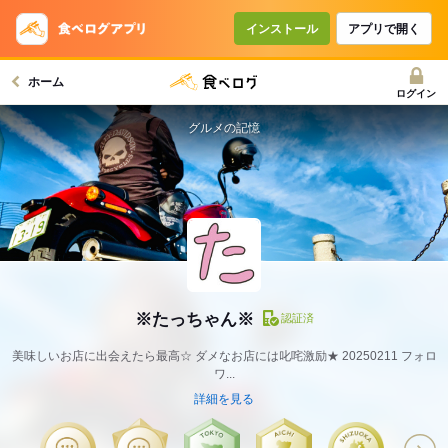
インストール
アプリで開く
ホーム
ログイン
グルメの記憶
※たっちゃん※
認証済
美味しいお店に出会えたら最高☆ ダメなお店には叱咤激励★ 20250211 フォロ
ワ...
詳細を見る