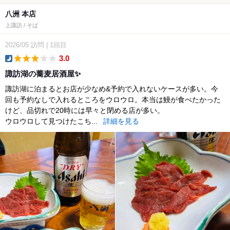
八洲 本店
上諏訪 / そば
2026/05
訪問
|
1回目
3.0
dinner
諏訪湖の蕎麦居酒屋✨
諏訪湖に泊まるとお店が少なめ&予約で入れないケースが多い。今
回も予約なしで入れるところをウロウロ。本当は鰻が食べたかった
けど、品切れで20時には早々と閉める店が多い。
ウロウロして見つけたこち...
詳細を見る