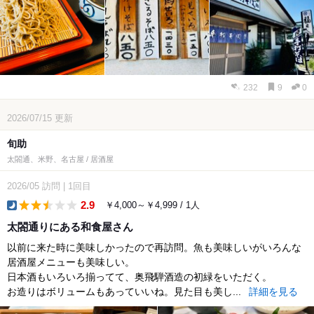
232
9
0
2026/07/15
更新
旬助
太閤通、米野、名古屋 / 居酒屋
2026/05
訪問
|
1回目
2.9
￥4,000～￥4,999 / 1人
dinner
太閤通りにある和食屋さん
以前に来た時に美味しかったので再訪問。魚も美味しいがいろんな
居酒屋メニューも美味しい。
日本酒もいろいろ揃ってて、奥飛騨酒造の初緑をいただく。
お造りはボリュームもあっていいね。見た目も美し...
詳細を見る