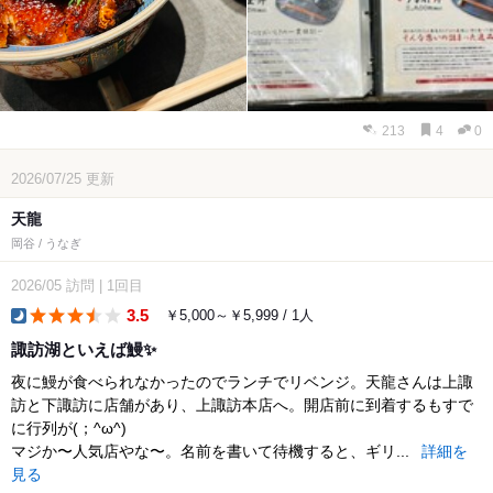
213
4
0
2026/07/25
更新
天龍
岡谷 / うなぎ
2026/05
訪問
|
1回目
3.5
￥5,000～￥5,999 / 1人
dinner
諏訪湖といえば鰻✨
夜に鰻が食べられなかったのでランチでリベンジ。天龍さんは上諏
訪と下諏訪に店舗があり、上諏訪本店へ。開店前に到着するもすで
に行列が(；^ω^)
マジか〜人気店やな〜。名前を書いて待機すると、ギリ...
詳細を
見る