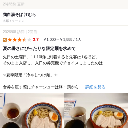
2時間前
更新
鶏白湯そば 江むら
谷塚 / ラーメン
2026/08
訪問
|
2回目
3.7
￥1,000～￥1,999 / 1人
lunch
夏の暑さにぴったりな限定麺を求めて
先日の土曜日、11:10頃に到着すると先客は1名ほど。
そのまま入店し、入口の券売機でチョイスしましたのは……
✨夏季限定「冷やしつけ麺」✨
食券を渡す際にチャーシューは豚・鶏から...
詳細を見る