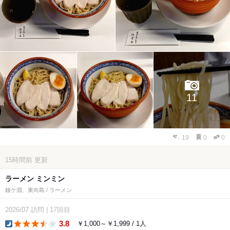
11
19
0
0
15時間前
更新
ラーメン ミンミン
鐘ケ淵、東向島 / ラーメン
2026/07
訪問
|
17回目
3.8
￥1,000～￥1,999 / 1人