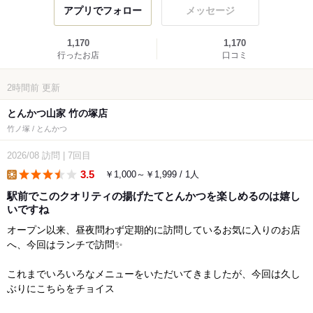
アプリでフォロー
メッセージ
1,170
1,170
行ったお店
口コミ
2時間前
更新
とんかつ山家 竹の塚店
竹ノ塚 / とんかつ
2026/08
訪問
|
7回目
3.5
￥1,000～￥1,999 / 1人
lunch
駅前でこのクオリティの揚げたてとんかつを楽しめるのは嬉し
いですね
オープン以来、昼夜問わず定期的に訪問しているお気に入りのお店
へ、今回はランチで訪問✨
これまでいろいろなメニューをいただいてきましたが、今回は久し
ぶりにこちらをチョイス