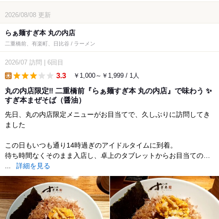
2026/08/08
更新
らぁ麺すぎ本 丸の内店
二重橋前、有楽町、日比谷 / ラーメン
2026/07
訪問
|
6回目
3.3
￥1,000～￥1,999 / 1人
lunch
丸の内店限定‼️ 二重橋前『らぁ麺すぎ本 丸の内店』で味わう ✨
すぎ本まぜそば（醤油）
先日、丸の内店限定メニューがお目当てで、久しぶりに訪問してき
ました
この日もいつも通り14時過ぎのアイドルタイムに到着。
待ち時間なくそのまま入店し、卓上のタブレットからお目当ての…
...
詳細を見る