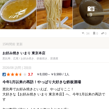
9
34
0
0
15時間前
更新
お好み焼き いまり 東京本店
恵比寿、広尾 / お好み焼き、鉄板焼き、居酒屋
2026/08
訪問
|
2回目
3.7
￥8,000～￥9,999 / 1人
dinner
今年1月以来の再訪！やっぱり大好きな鉄板酒場
恵比寿でお好み焼きといえば、やっぱりここ！
大好きな【お好み焼き いまり 東京本店】へ、今年1月以来の再訪で
す