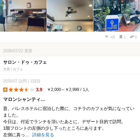
49
1
0
2026/07/22
更新
サロン・ドゥ・カフェ
大宮 / カフェ
2026/07
訪問
|
1回目
3.9
￥2,000～￥2,999 / 1人
lunch
マロンシャンティ…
昔、パレスホテルに宿泊した際に、コチラのカフェが気になってい
ました。
今日は、付近でランチを頂いたあとに、デザート目的で訪問。
1階フロントの左側の少し下ったところにあります。
左側に真っ...
詳細を見る