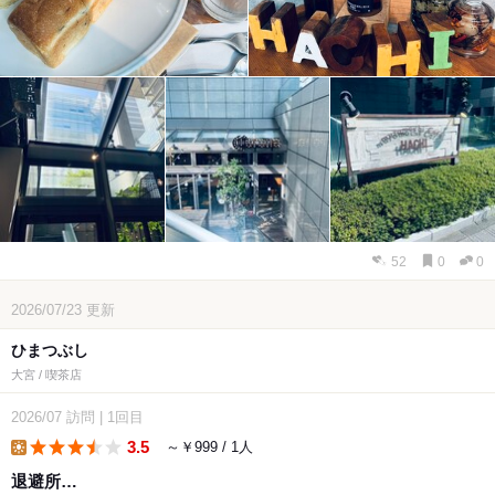
52
0
0
2026/07/23
更新
ひまつぶし
大宮 / 喫茶店
2026/07
訪問
|
1回目
3.5
～￥999 / 1人
lunch
退避所…