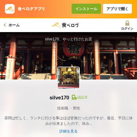
インストール
アプリで開く
ホーム
ログイン
silve170、やっと行けたお店
silve170
認証済
技術職
男性
昼間は忙しく、ランチに行ける事はほぼ皆無だったのですが、最近、平日に休
みが出来ましたので、休み...
詳細を見る