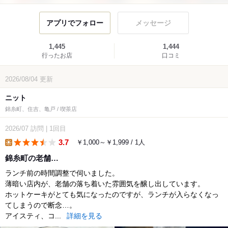
アプリでフォロー
メッセージ
1,445
1,444
行ったお店
口コミ
2026/08/04
更新
ニット
錦糸町、住吉、亀戸 / 喫茶店
2026/07
訪問
|
1回目
3.7
￥1,000～￥1,999 / 1人
lunch
錦糸町の老舗…
ランチ前の時間調整で伺いました。
薄暗い店内が、老舗の落ち着いた雰囲気を醸し出しています。
ホットケーキがとても気になったのですが、ランチが入らなくなっ
てしまうので断念…。
アイスティ、コ...
詳細を見る