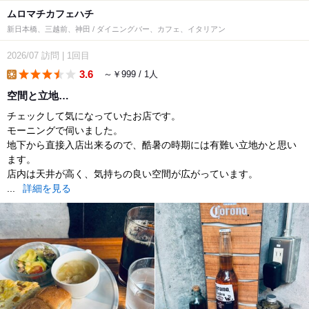
ムロマチカフェハチ
新日本橋、三越前、神田 / ダイニングバー、カフェ、イタリアン
2026/07
訪問
|
1回目
3.6
～￥999 / 1人
lunch
空間と立地…
チェックして気になっていたお店です。
モーニングで伺いました。
地下から直接入店出来るので、酷暑の時期には有難い立地かと思い
ます。
店内は天井が高く、気持ちの良い空間が広がっています。
...
詳細を見る