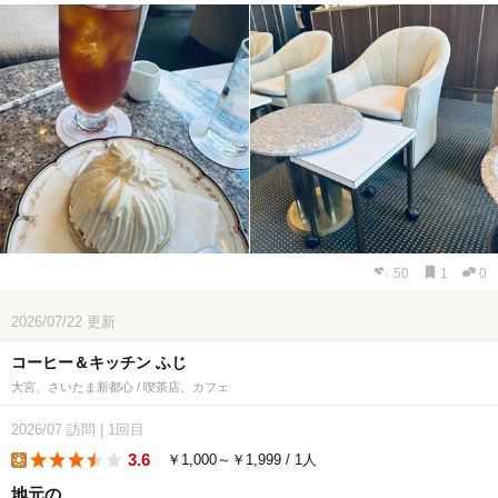
50
1
0
2026/07/22
更新
コーヒー＆キッチン ふじ
大宮、さいたま新都心 / 喫茶店、カフェ
2026/07
訪問
|
1回目
3.6
￥1,000～￥1,999 / 1人
lunch
地元の…