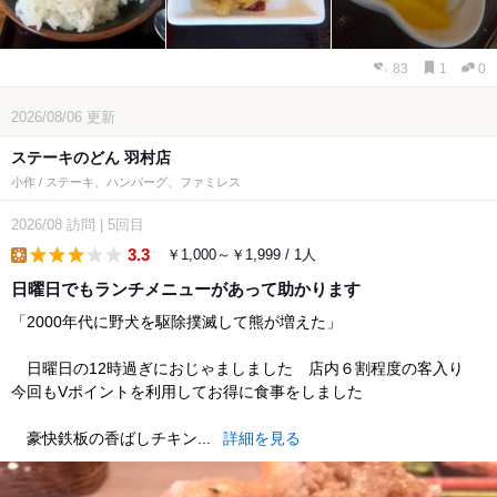
83
1
0
2026/08/06
更新
ステーキのどん 羽村店
小作 / ステーキ、ハンバーグ、ファミレス
2026/08
訪問
|
5回目
3.3
￥1,000～￥1,999 / 1人
lunch
日曜日でもランチメニューがあって助かります
「2000年代に野犬を駆除撲滅して熊が増えた」
日曜日の12時過ぎにおじゃましました 店内６割程度の客入り
今回もVポイントを利用してお得に食事をしました
豪快鉄板の香ばしチキン...
詳細を見る