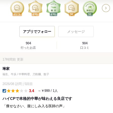
8
800
600
50
50
か月
アプリでフォロー
メッセージ
904
904
行ったお店
口コミ
17時間前
更新
琳家
福生、牛浜 / 中華料理、刀削麺、餃子
2026/08
訪問
|
5回目
3.4
～￥999 / 1人
dinner
ハイCPで本格的中華が味わえる良店です
「痩せなさい、腹にしみ入る医師の声」