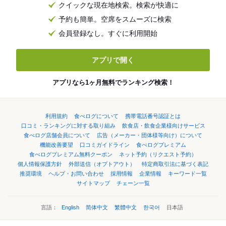
クイックな現在地検索。検索が快適に
予約も簡単。空席をスムーズに検索
会員登録なし。すぐに利用開始
アプリで開く
アプリなら1ヶ月無料でランキング検索！
利用規約
食べログについて
携帯電話番号認証とは
口コミ・ランキングに対する取り組み
飲食店・飲食企業様向けサービス
食べログ店舗会員について
広告（メーカー・団体様等向け）について
機能改善要望
口コミガイドライン
食べログプレミアム
食べログプレミアム無料クーポン
ネット予約（リクエスト予約）
個人情報保護方針
外部送信（オプトアウト）
特定商取引法に基づく表記
推奨環境
ヘルプ・お問い合わせ
採用情報
企業情報
キーワード一覧
サイトマップ
チェーン一覧
言語：
English
简体中文
繁體中文
한국어
日本語