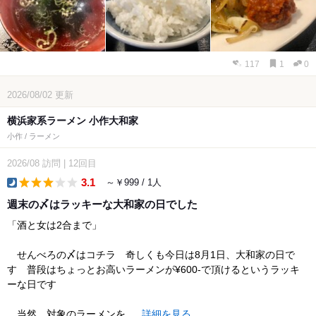
117
1
0
2026/08/02
更新
横浜家系ラーメン 小作大和家
小作 / ラーメン
2026/08
訪問
|
12回目
3.1
～￥999 / 1人
dinner
週末の〆はラッキーな大和家の日でした
「酒と女は2合まで」
せんべろの〆はコチラ 奇しくも今日は8月1日、大和家の日で
す 普段はちょっとお高いラーメンが¥600-で頂けるというラッキ
ーな日です
当然、対象のラーメンを...
詳細を見る