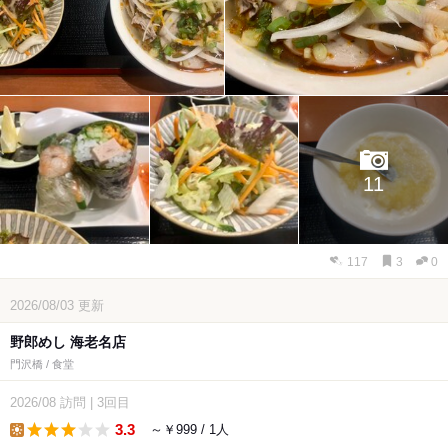
11
117
3
0
2026/08/03
更新
野郎めし 海老名店
門沢橋 / 食堂
2026/08
訪問
|
3回目
3.3
～￥999 / 1人
lunch