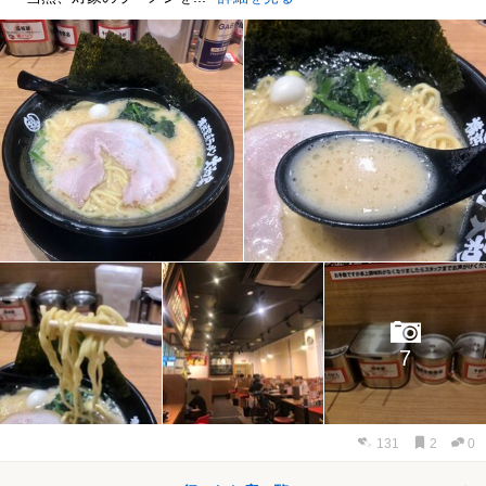
7
131
2
0