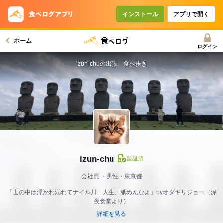
インストール
アプリで開く
ホーム
ログイン
izun-chuの出張、食べ歩き
izun-chu
認証済
会社員
男性・東京都
「世の中は浮かれ溺れてナイル川 人生、舐めんなよ」byオダギリジョー（深
夜食堂より）
詳細を見る