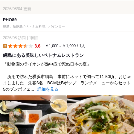
2026/08/04
更新
PHO89
綱島、新綱島 / ベトナム料理、バインミー
2026/08
訪問
|
1回目
3.6
￥1,000～￥1,999 / 1人
lunch
綱島にある美味しいベトナムレストラン
「動物園のライオンが熱中症で死ぬ日本の夏」
所用で訪れた横浜市綱島 事前にネットで調べて11:50頃、おじゃ
ましました 先客6名 BGMはBポップ ランチメニューからセット
5のブンボフェ...
詳細を見る