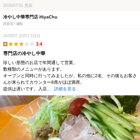
2026/07/31
更新
冷やし中華専門店 HiyaChu
西荻窪 / 麺類
2026/07
訪問
|
1回目
3.4
lunch
専門店の冷やし中華
珍しい形態のお店で年間通して営業。
数種類のメニューがあります。
オープンと同時に行ってみましたが、私の他に2名、その後もお客さ
んが来られてカウンター8席がほぼ満席。
提供は遅いです。入店...
詳細を見る