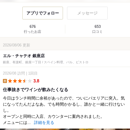
アプリでフォロー
メッセージ
676
653
行ったお店
口コミ
2026/08/06
更新
エル・チャテオ 銀座店
銀座、有楽町、銀座一丁目 / スペイン料理、バル、ビストロ
2026/08
訪問
|
1回目
3.8
lunch
仕事抜きでワインが飲みたくなる
今日はランチ時間に余裕があったので、ついにパエリアに突入。気
になってたんだよなあ。でも時間かかるし、誰かと一緒に行けない
し。
オープンと同時に入店、カウンターに案内されました。
メニューには...
詳細を見る