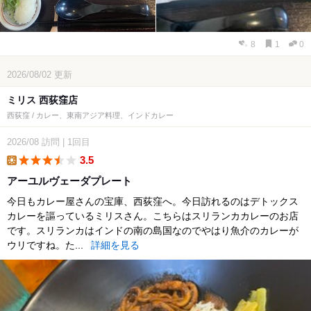
8
1
0
2026/08/02
更新
ミリス 西荻窪店
西荻窪 / カレー、東南アジア料理、インドカレー
2026/08
訪問
|
1回目
3.5
lunch
アーユルヴェーダプレート
今日もカレー屋さんの宝庫、西荻窪へ。今日訪れるのはデトックス
カレーを謳っているミリスさん。こちらはスリランカカレーのお店
です。スリランカはインドの南の島国なのでやはり魚介のカレーが
ウリですね。た...
詳細を見る