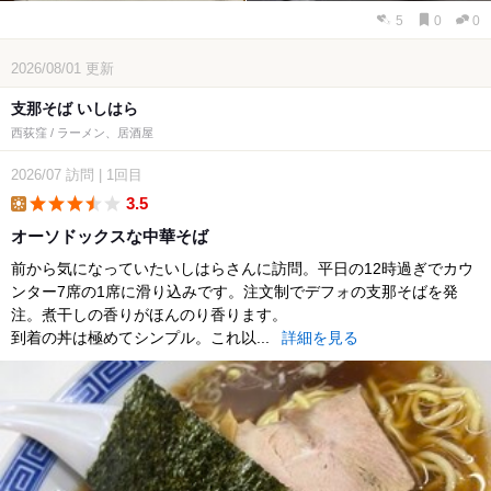
5
0
0
2026/08/01
更新
支那そば いしはら
西荻窪 / ラーメン、居酒屋
2026/07
訪問
|
1回目
3.5
lunch
オーソドックスな中華そば
前から気になっていたいしはらさんに訪問。平日の12時過ぎでカウ
ンター7席の1席に滑り込みです。注文制でデフォの支那そばを発
注。煮干しの香りがほんのり香ります。
到着の丼は極めてシンプル。これ以...
詳細を見る