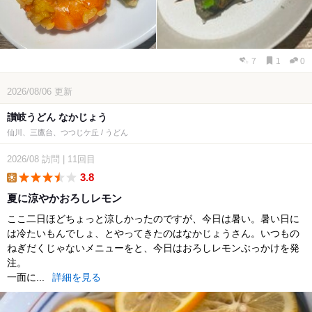
7
1
0
2026/08/06
更新
讃岐うどん なかじょう
仙川、三鷹台、つつじケ丘 / うどん
2026/08
訪問
|
11回目
3.8
lunch
夏に涼やかおろしレモン
ここ二日ほどちょっと涼しかったのですが、今日は暑い。暑い日に
は冷たいもんでしょ、とやってきたのはなかじょうさん。いつもの
ねぎだくじゃないメニューをと、今日はおろしレモンぶっかけを発
注。
一面に...
詳細を見る