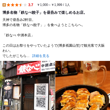
3.7
￥1,000～￥1,999 / 1人
lunch
博多名物「鉄なべ餃子」を昼呑みで楽しめるお店。
天神で昼呑み2軒目。
博多の名物「鉄なべ餃子」」を食べようとこちらへ。
「鉄なべ 中洲本店」
この日はお祭りをやっていたようで(博多祇園山笠)で観光客で大賑
わい。
でしたがこちら...
詳細を見る