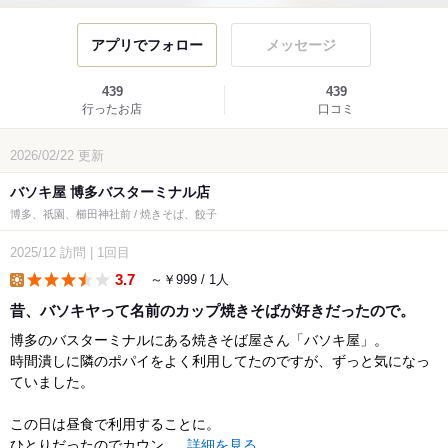
アプリでフォロー
メッセージ
439
439
行ったお店
口コミ
2026/02/22
更新
バソキ屋 博多バスターミナル店
博多、祇園、櫛田神社前 / 焼きそば、餃子
2025/12
訪問
|
1回目
3.7
～￥999 / 1人
lunch
昔、バソキヤって名前のカップ焼きそばが好きだったので。
博多のバスターミナルにある焼きそば屋さん「バソキ屋」。
時間潰しに隣のポパイをよく利用してたのですが、ずっと気になっ
ていました。
この日は昼食で利用することに。
ひとりだったのでカウン...
詳細を見る