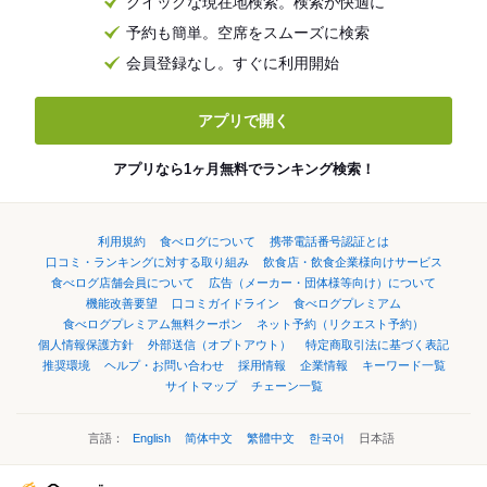
クイックな現在地検索。検索が快適に
予約も簡単。空席をスムーズに検索
会員登録なし。すぐに利用開始
アプリで開く
アプリなら1ヶ月無料でランキング検索！
利用規約
食べログについて
携帯電話番号認証とは
口コミ・ランキングに対する取り組み
飲食店・飲食企業様向けサービス
食べログ店舗会員について
広告（メーカー・団体様等向け）について
機能改善要望
口コミガイドライン
食べログプレミアム
食べログプレミアム無料クーポン
ネット予約（リクエスト予約）
個人情報保護方針
外部送信（オプトアウト）
特定商取引法に基づく表記
推奨環境
ヘルプ・お問い合わせ
採用情報
企業情報
キーワード一覧
サイトマップ
チェーン一覧
言語：
English
简体中文
繁體中文
한국어
日本語