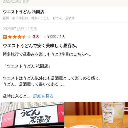
2025/11/01
更新
ウエストうどん 祇園店
祇園、櫛田神社前、博多 / うどん、おでん、居酒屋
2025/07
訪問
|
1回目
3.8
～￥999 / 1人
lunch
ウエストうどんで安く美味しく昼呑み。
博多旅行で昼呑みを楽しもうと3件目はこちらへ。
「ウエストうどん 祇園店」
ウエストはうどん以外にも居酒屋として楽しめる感じ。
うどん、居酒屋って書いてあるし。
昼時に入ると...
詳細を見る