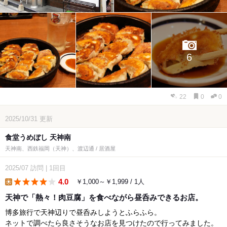
6
22
0
0
2025/10/31
更新
食堂うめぼし 天神南
天神南、西鉄福岡（天神）、渡辺通 / 居酒屋
2025/07
訪問
|
1回目
4.0
￥1,000～￥1,999 / 1人
lunch
天神で「熱々！肉豆腐」を食べながら昼呑みできるお店。
博多旅行で天神辺りで昼呑みしようとふらふら。
ネットで調べたら良さそうなお店を見つけたので行ってみました。