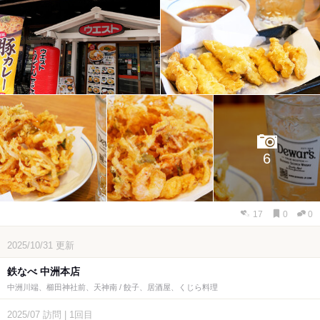
6
17
0
0
2025/10/31
更新
鉄なべ 中洲本店
中洲川端、櫛田神社前、天神南 / 餃子、居酒屋、くじら料理
2025/07
訪問
|
1回目