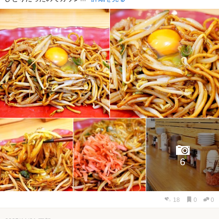
6
18
0
0