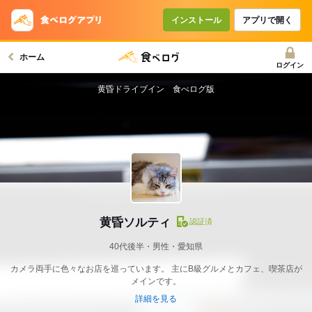
インストール
アプリで開く
ホーム
ログイン
黄昏ドライブイン 食べログ版
黄昏ソルティ
認証済
40代後半・男性・愛知県
カメラ両手に色々なお店を巡っています。 主にB級グルメとカフェ、喫茶店が
メインです。
詳細を見る