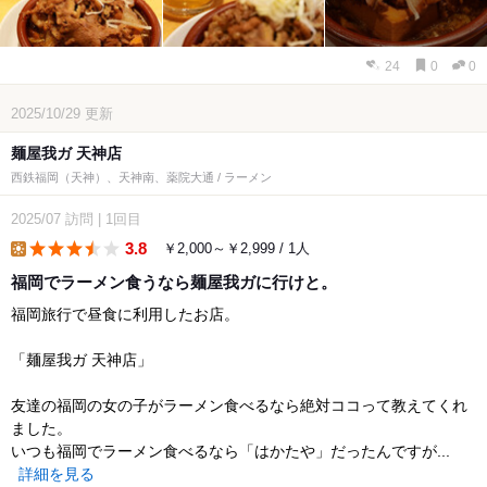
24
0
0
2025/10/29
更新
麺屋我ガ 天神店
西鉄福岡（天神）、天神南、薬院大通 / ラーメン
2025/07
訪問
|
1回目
3.8
￥2,000～￥2,999 / 1人
lunch
福岡でラーメン食うなら麺屋我ガに行けと。
福岡旅行で昼食に利用したお店。
「麺屋我ガ 天神店」
友達の福岡の女の子がラーメン食べるなら絶対ココって教えてくれ
ました。
いつも福岡でラーメン食べるなら「はかたや」だったんですが...
詳細を見る